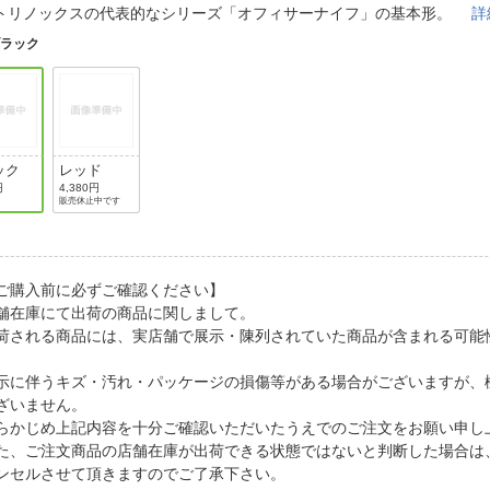
法
トリノックスの代表的なシリーズ「オフィサーナイフ」の基本形。
詳
よくある質問・お問合せ
I
ブラック
ご利用規約
E
ック
レッド
円
4,380円
販売休止中です
ご購入前に必ずご確認ください】
舗在庫にて出荷の商品に関しまして。
荷される商品には、実店舗で展示・陳列されていた商品が含まれる可能
。
示に伴うキズ・汚れ・パッケージの損傷等がある場合がございますが、
ざいません。
らかじめ上記内容を十分ご確認いただいたうえでのご注文をお願い申し
た、ご注文商品の店舗在庫が出荷できる状態ではないと判断した場合は
ンセルさせて頂きますのでご了承下さい。