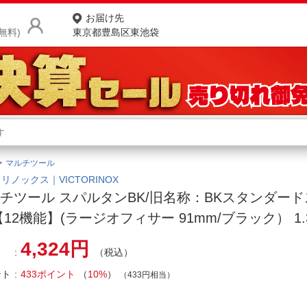
お届け先
無料)
東京都豊島区東池袋
商品をさがす
ランキングからさがす
ネ
マルチツール
カテゴリ一覧からさがす
ポ
リノックス｜VICTORINOX
チツール スパルタンBK/旧名称：BKスタンダー
店
【12機能】(ラージオフィサー 91mm/ブラック） 1.3
お
4,324円
（税込）
お客様サポート
ント
433ポイント
（
10%
）
（433円相当）
ご利用ガイド