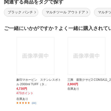
関連する商品をタグで探す
ブラック パンチ
マルチツール アウトドア
マルチツ
ご一緒にいかがですか？よく一緒に購入されて
象印マホービン ステンレスボト
三興 薪割クサビ2 CONSA11_2
ル 2000ml TUFF（タ...
2,900円
4,730円
在庫あり
473ポイント
在庫あり
(44)