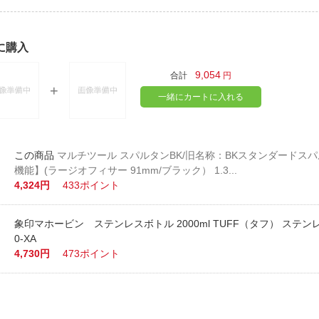
に購入
9,054
合計
円
一緒にカートに入れる
マルチツール スパルタンBK/旧名称：BKスタンダードスパル
機能】(ラージオフィサー 91mm/ブラック） 1.3...
4,324円
433ポイント
象印マホービン ステンレスボトル 2000ml TUFF（タフ） ステンレス
0-XA
4,730円
473ポイント