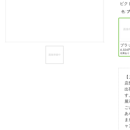
ビク
ほしいもの
色
:
お知らせ
ブラ
4,324
在庫あり
【
店
出
す
展
ご
あ
ま
ャ