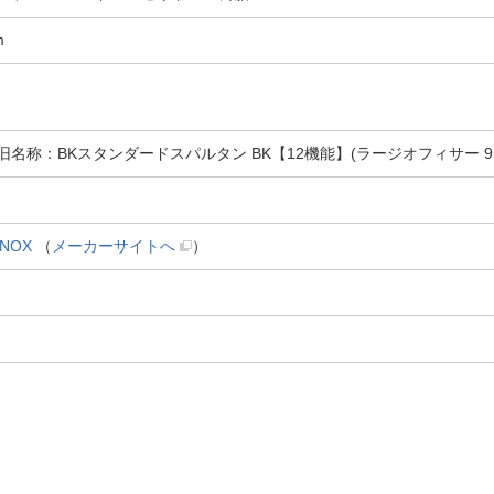
m
名称：BKスタンダードスパルタン BK【12機能】(ラージオフィサー 91mm
NOX
（
メーカーサイトへ
）