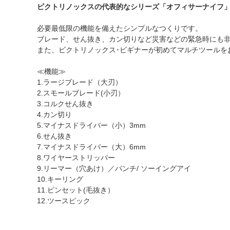
ビクトリノックスの代表的なシリーズ「オフィサーナイフ
必要最低限の機能を備えたシンプルなつくりです。
ブレード、せん抜き、カン切りなど災害などの緊急時にも
また、ビクトリノックス･ビギナーが初めてマルチツールを
≪機能≫
1.ラージブレード（大刃）
2.スモールブレード(小刃）
3.コルクせん抜き
4.カン切り
5.マイナスドライバー（小）3mm
6.せん抜き
7.マイナスドライバー（大）6mm
8.ワイヤーストリッパー
9.リーマー（穴あけ）／パンチ/ ソーイングアイ
10.キーリング
11.ピンセット(毛抜き）
12.ツースピック