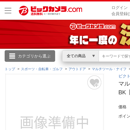
ログイン
会員登録(
こんにちは
カテゴリから選ぶ
全ての商品
ログイン
トップ
スポーツ・自転車・ゴルフ
アウトドア
マルチツール・ナイフ
ビクト
マル
新規会員登録
BK
会員メニュー
価格
お買いもの履歴
ポイ
閲覧履歴