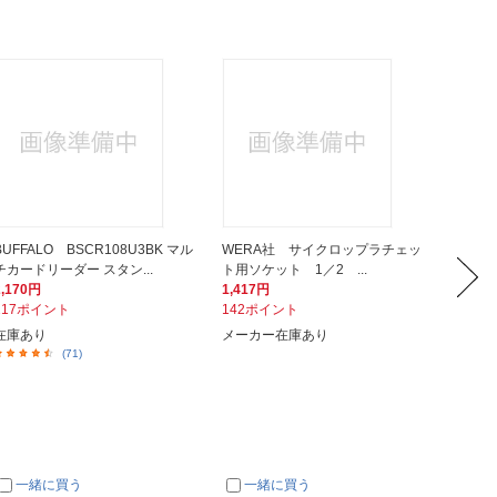
BUFFALO BSCR108U3BK マル
WERA社 サイクロップラチェッ
その他
チカードリーダー スタン...
ト用ソケット 1／2 ...
ラ３０
2,170円
1,417円
1,980
217ポイント
142ポイント
60ポイ
在庫あり
メーカー在庫あり
在庫あ
(71)
一緒に買う
一緒に買う
一