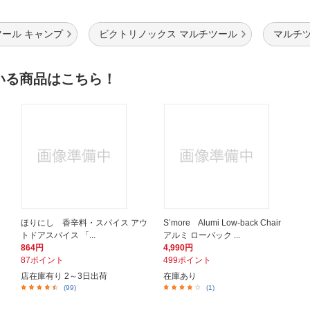
ール キャンプ
ビクトリノックス マルチツール
マルチツ
いる商品はこちら！
ほりにし 香辛料・スパイス アウ
S’more Alumi Low-back Chair
トドアスパイス 「...
アルミ ローバック ...
864円
4,990円
87ポイント
499ポイント
店在庫有り 2～3日出荷
在庫あり
(99)
(1)