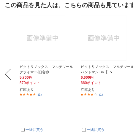
この商品を見た人は、こちらの商品も見ていま
け布団 オ
ビクトリノックス マルチツール
ビクトリノックス マルチツー
クライマー/旧名称...
ハントマン BK【15...
5,700円
6,600円
570ポイント
660ポイント
在庫あり
在庫あり
(1)
(1)
一緒に買う
一緒に買う