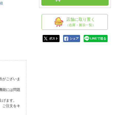
人窓口
細
R情報
店舗に取り置く
（在庫・展示一覧）
nglish / 中文
ポスト
シェア
LINEで送る
性がございま
機能には問題
上げます。
、ご注文をキ