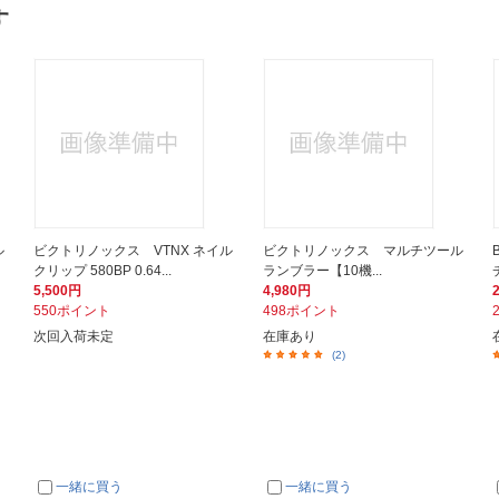
す
ル
ビクトリノックス VTNX ネイル
ビクトリノックス マルチツール
クリップ 580BP 0.64...
ランブラー【10機...
5,500円
4,980円
550ポイント
498ポイント
次回入荷未定
在庫あり
(2)
一緒に買う
一緒に買う