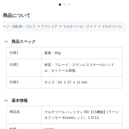
商品について
ポーツ・自転車・ゴルフ
アウトドア
マルチツール・ナイフ
マルチツール
商品スペック
仕様1
重量：95g
仕様2
材質：ブレード：ステンレススチール/ハンド
ル：セリドール樹脂
仕様3
サイズ：91 Ｘ 27 Ｘ 21 mm
基本情報
商品名
マルチツール ハントマン RD【15機能】(ラージ
オフィサー 91mm/レッド） 1.3713