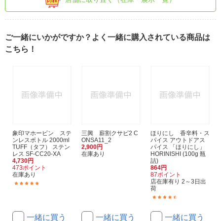
ご一緒にいかがですか？よく一緒に購入されている商品は
こちら！
象印マホービン ステ
三興 薪割クサビ2 C
ほりにし 香辛料・ス
ンレスボトル 2000ml
ONSA11_2
パイス アウトドアス
TUFF（タフ） ステン
2,900円
パイス 「ほりにし」
レス SF-CC20-XA
在庫あり
HORINISHI (100g 瓶
4,730円
詰)
473ポイント
864円
在庫あり
87ポイント
店在庫有り 2～3日出
(44)
荷
(99)
一緒に買う
一緒に買う
一緒に買う