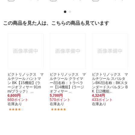
この商品を見た人は、こちらの商品も見ています
ビクトリノックス マ
ビクトリノックス マ
ビクトリノックス マ
ルチツール ハントマ
ルチツール クライマ
ルチツール スパルタ
ン BK【15機能】(ラ
ー/旧名称：トラベラ
ンBK/旧名称：BKスタ
ージオフィサー 91m
ー【14機能】(ラージ
ンダードスパルタン B
m/ブラック） ...
オフィサー ...
K【12機能...
6,600円
5,700円
4,324円
660ポイント
570ポイント
433ポイント
在庫あり
在庫あり
在庫あり
(1)
(1)