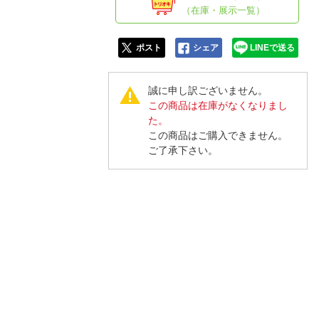
人窓口
（在庫・展示一覧）
R情報
ポスト
シェア
LINEで送る
誠に申し訳ございません。
この商品は在庫がなくなりまし
nglish / 中文
た。
この商品はご購入できません。
ご了承下さい。