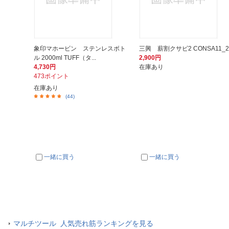
象印マホービン ステンレスボト
三興 薪割クサビ2 CONSA11_2
ル 2000ml TUFF（タ...
2,900円
4,730円
在庫あり
473ポイント
在庫あり
(44)
一緒に買う
一緒に買う
マルチツール 人気売れ筋ランキングを見る