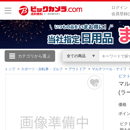
ログイン
会員登録(
こんにちは
カテゴリから選ぶ
全ての商品
ログイン
トップ
スポーツ・自転車・ゴルフ
アウトドア
マルチツール・ナイフ
ビクト
マル
新規会員登録
(ラ
会員メニュー
価格
ポイ
お買いもの履歴
ビク
閲覧履歴
能を