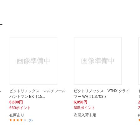
す
ル
ビクトリノックス マルチツール
ビクトリノックス VTNX クライ
ハントマン BK【15...
マー WH #1.3703.7
6,600円
6,050円
660ポイント
605ポイント
在庫あり
次回入荷未定
(1)