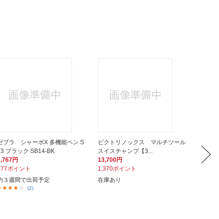
ゼブラ シャーボX 多機能ペン S
ビクトリノックス マルチツール
ロゴス ﾏ
T3 ブラック SB14-BK
スイスチャンプ【3...
1,485
2,767円
13,700円
149ポ
277ポイント
1,370ポイント
在庫あ
約３週間で出荷予定
在庫あり
(2)