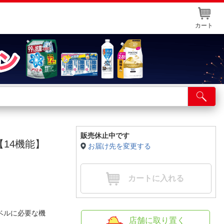
カート
店舗サービス
ット取り置き
イントカードWEB登録
販売休止中です
【14機能】
お届け先を変更する
舗情報・店舗一覧
取り寄せ品入荷状況照会
カートに入れる
ベルに必要な機
店舗に取り置く