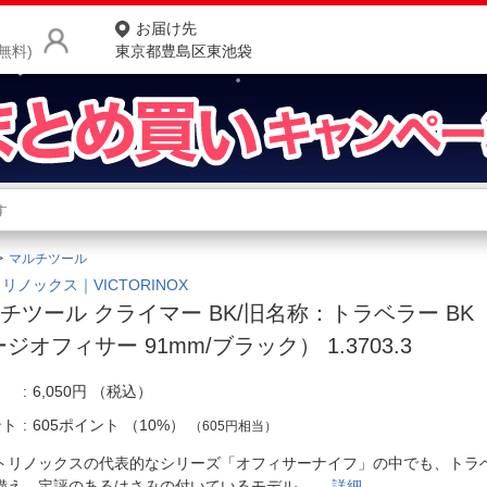
お届け先
無料)
東京都豊島区東池袋
商品をさがす
ランキングからさがす
ネ
マルチツール
カテゴリ一覧からさがす
ポ
リノックス｜VICTORINOX
チツール クライマー BK/旧名称：トラベラー BK
店
ージオフィサー 91mm/ブラック） 1.3703.3
お
6,050円
（税込）
お客様サポート
ント
605ポイント
（
10%
）
（605円相当）
ご利用ガイド
トリノックスの代表的なシリーズ「オフィサーナイフ」の中でも、トラ
備え、定評のあるはさみの付いているモデル。
詳細