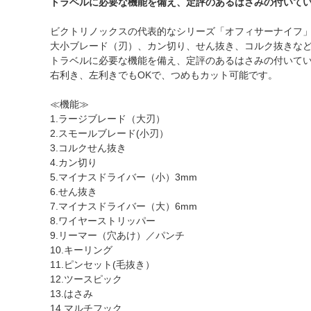
トラベルに必要な機能を備え、定評のあるはさみの付いて
ビクトリノックスの代表的なシリーズ「オフィサーナイフ
大小ブレード（刃）、カン切り、せん抜き、コルク抜きな
トラベルに必要な機能を備え、定評のあるはさみの付いて
右利き、左利きでもOKで、つめもカット可能です。
≪機能≫
1.ラージブレード（大刃）
2.スモールブレード(小刃）
3.コルクせん抜き
4.カン切り
5.マイナスドライバー（小）3mm
6.せん抜き
7.マイナスドライバー（大）6mm
8.ワイヤーストリッパー
9.リーマー（穴あけ）／パンチ
10.キーリング
11.ピンセット(毛抜き）
12.ツースピック
13.はさみ
14.マルチフック