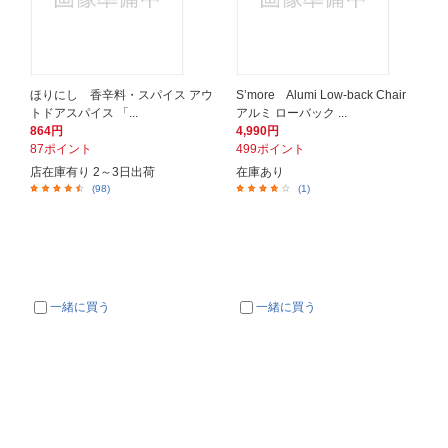
ほりにし 香辛料・スパイス アウ
S’more Alumi Low-back Chair
トドアスパイス 「...
アルミ ローバック ...
864円
4,990円
87ポイント
499ポイント
店在庫有り 2～3日出荷
在庫あり
(98)
(1)
一緒に買う
一緒に買う