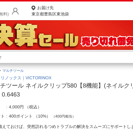
お届け先
無料)
東京都豊島区東池袋
商品をさがす
ランキングからさがす
ネ
マルチツール
カテゴリ一覧からさがす
ポ
リノックス｜VICTORINOX
チツール ネイルクリップ580【8機能】(ネイルク
店
0.6463
お
4,000円
（税込）
お客様サポート
ント
400ポイント
（
10%
）
（400円相当）
ご利用ガイド
備えておけば、突然訪れるつめトラブルの解決をスムーズにサポート