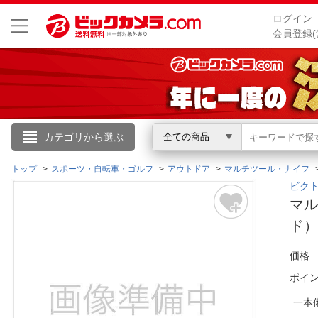
ログイン
会員登録(
こんにちは
カテゴリから選ぶ
全ての商品
ログイン
トップ
スポーツ・自転車・ゴルフ
アウトドア
マルチツール・ナイフ
ビクト
マル
新規会員登録
ド） 
会員メニュー
価格
ポイ
お買いもの履歴
一本
閲覧履歴