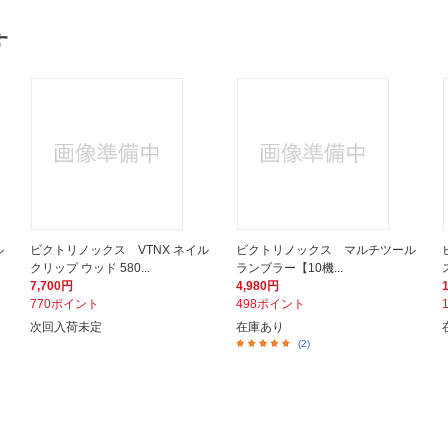
す
ル
ビクトリノックス VTNX ネイル
ビクトリノックス マルチツール
クリップ ウッド 580...
ランブラー【10機...
7,700円
4,980円
770ポイント
498ポイント
次回入荷未定
在庫あり
(2)