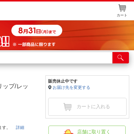
カート
店舗サービス
ット取り置き
イントカードWEB登録
販売休止中です
リップ/レッ
お届け先を変更する
舗情報・店舗一覧
取り寄せ品入荷状況照会
カートに入れる
します。
詳細
店舗に取り置く