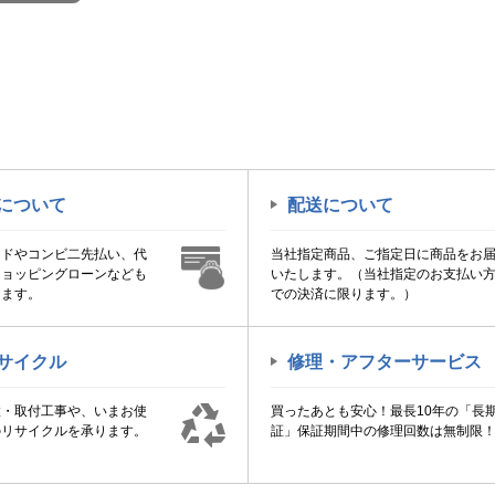
について
配送について
ードやコンビ二先払い、代
当社指定商品、ご指定日に商品をお
ショッピングローンなども
いたします。（当社指定のお支払い
けます。
での決済に限ります。）
サイクル
修理・アフターサービス
置・取付工事や、いまお使
買ったあとも安心！最長10年の「長
のリサイクルを承ります。
証」保証期間中の修理回数は無制限