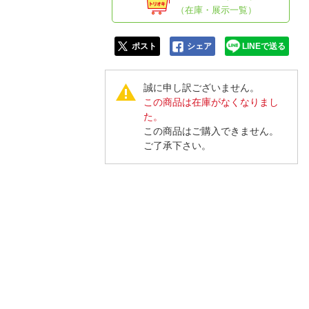
人窓口
（在庫・展示一覧）
R情報
ポスト
シェア
LINEで送る
誠に申し訳ございません。
この商品は在庫がなくなりまし
nglish / 中文
た。
この商品はご購入できません。
ご了承下さい。