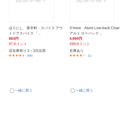
ほりにし 香辛料・スパイス アウ
S’more Alumi Low-back Chair
トドアスパイス 「...
アルミ ローバック ...
864円
4,990円
87ポイント
499ポイント
店在庫有り 2～3日出荷
在庫あり
(99)
(1)
一緒に買う
一緒に買う