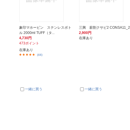
象印マホービン ステンレスボト
三興 薪割クサビ2 CONSA11_2
ル 2000ml TUFF（タ...
2,900円
4,730円
在庫あり
473ポイント
在庫あり
(44)
一緒に買う
一緒に買う