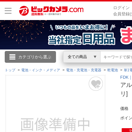
ログイン
会員登録(
こんにちは
カテゴリから選ぶ
全ての商品
ログイン
トップ
電池・インク・メディア
電池・充電池・充電器
乾電池
単1
FDK
アル
新規会員登録
リ]
会員メニュー
価格
お買いもの履歴
ポイ
閲覧履歴