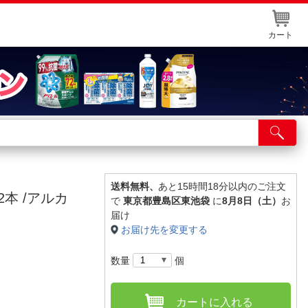
カート
店舗サービス
ット取り置き
イントカードWEB登録
送料無料、
あと15時間18分以内のご注文
[2本 /アルカ
で
東京都豊島区東池袋
に
8月8日（土）
お
舗情報・店舗一覧
届け
お届け先を変更する
取り寄せ品入荷状況照会
数量
個
カートに入れる