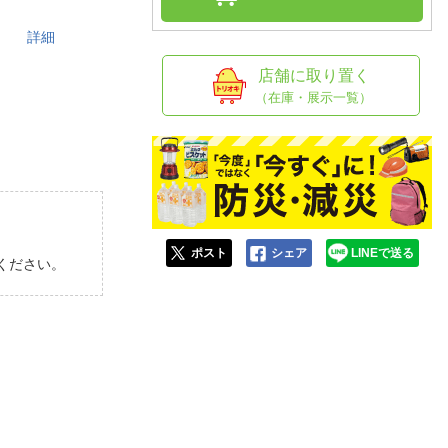
人窓口
存。
詳細
R情報
店舗に取り置く
（在庫・展示一覧）
nglish / 中文
ポスト
シェア
LINEで送る
ください。