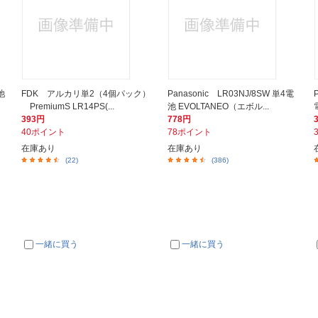
池
FDK アルカリ単2（4個パック）
Panasonic LR03NJ/8SW 単4電
PremiumS LR14PS(...
池 EVOLTANEO（エボル...
393円
778円
40ポイント
78ポイント
在庫あり
在庫あり
(22)
(386)
一緒に買う
一緒に買う