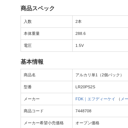
商品スペック
入数
2本
本体重量
288.6
電圧
1.5V
基本情報
商品名
アルカリ単1（2個パック） Prem
型番
LR20PS2S
メーカー
FDK｜エフディーケイ
（
メ
商品コード
7448708
メーカー希望小売価格
オープン価格