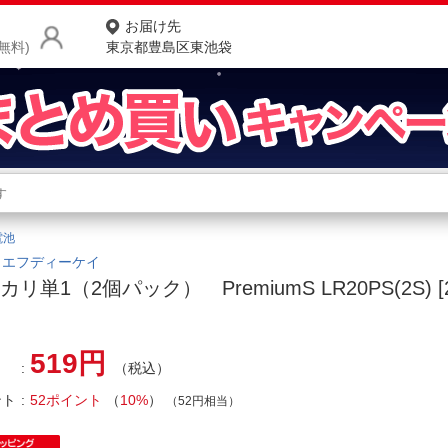
お届け先
無料)
東京都豊島区東池袋
商品をさがす
ランキングからさがす
ネ
電池
カテゴリ一覧からさがす
ポ
｜エフディーケイ
カリ単1（2個パック） PremiumS LR20PS(2S) 
店
お
519円
（税込）
お客様サポート
ント
52ポイント
（
10%
）
（52円相当）
ご利用ガイド