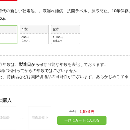
法
よくある質問・お問合せ
時代の新しい乾電池」。液漏れ補償、抗菌ラベル、漏液防止、10年保
I
ご利用規約
:
2本
4本
6本
690円
1,100円
在庫あり
在庫あり
E
存年数は、
製造日から
保存可能な年数を表記しております。
市場に出回ってからの年数ではございません。
た、特価品などは期限切迫品の可能性がございます。あらかじめご了承
に購入
1,898
合計
円
一緒にカートに入れる