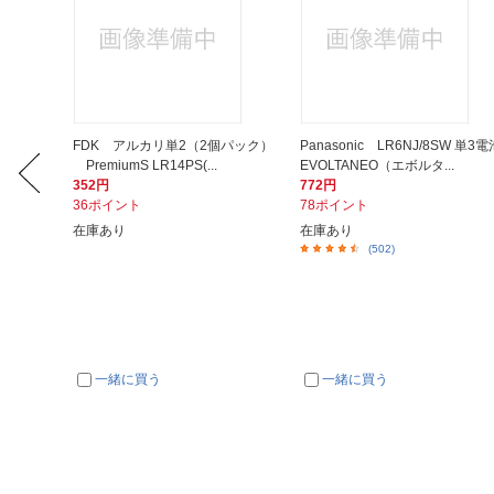
プ4個
FDK アルカリ単2（2個パック）
Panasonic LR6NJ/8SW 単3電
PremiumS LR14PS(...
EVOLTANEO（エボルタ...
352円
772円
36ポイント
78ポイント
在庫あり
在庫あり
(502)
一緒に買う
一緒に買う