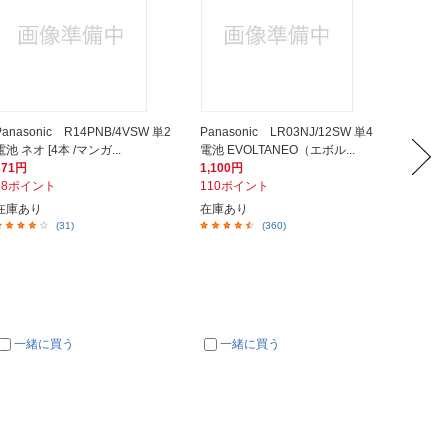
Panasonic R14PNB/4VSW 単2
Panasonic LR03NJ/12SW 単4
Panas
電池 ネオ [4本 /マンガ...
電池 EVOLTANEO（エボル...
EVOLT
371円
1,100円
566円
38ポイント
110ポイント
57ポイ
在庫あり
在庫あり
在庫あ
(31)
(360)
一緒に買う
一緒に買う
一