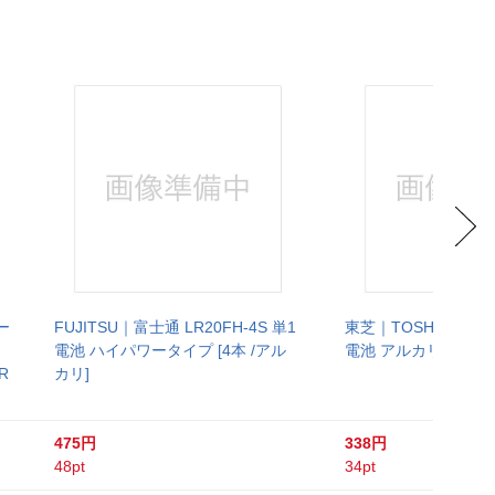
ー
FUJITSU｜富士通 LR20FH-4S 単1
東芝｜TOSHIBA LR20
電池 ハイパワータイプ [4本 /アル
電池 アルカリ1 [2本 
R
カリ]
475円
338円
48pt
34pt