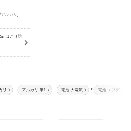
S(2S) [2本 /アルカリ]
2m ほこり防
カリ
アルカリ 単1
電池 大電流
電池 エフディー