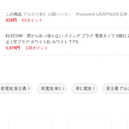
アルカリ単1（2個パック） PremiumS LR20P
519円
52ポイント
ELECOM 壁から出っ張らない スイング プラグ 電源タップ 3個口 
止 L字プラグ ホワイト白 ホワイト T-TS...
1,379円
138ポイント
乾電池 富士通
乾電池 単1
単1 電池
富士通 アル