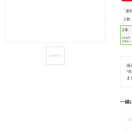
ほしいもの
「新
お知らせ
入数
2本
519円
在庫あり
保
*
ま
一緒