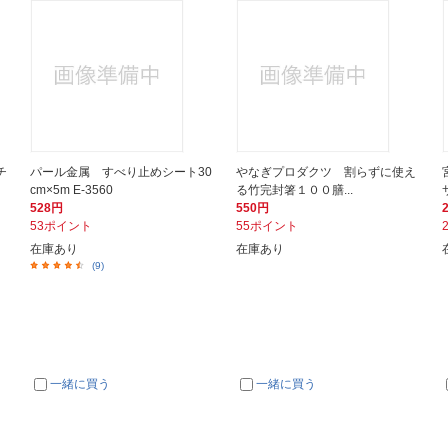
チ
パール金属 すべり止めシート30
やなぎプロダクツ 割らずに使え
cm×5m E-3560
る竹完封箸１００膳...
528円
550円
53ポイント
55ポイント
在庫あり
在庫あり
(9)
一緒に買う
一緒に買う