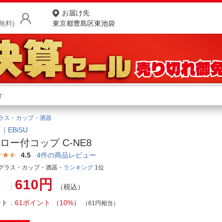
お届け先
無料)
東京都豊島区東池袋
商品をさがす
ランキングからさがす
ネ
ラス・カップ・酒器
カテゴリ一覧からさがす
ポ
｜EBiSU
ロー付コップ C-NE8
店
4.5
4
件の商品レビュー
お
グラス・カップ・酒器・
ランキング
1位
610円
お客様サポート
（税込）
ント
61ポイント
（
10%
）
（61円相当）
ご利用ガイド