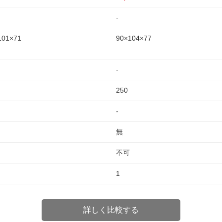
-
101×71
90×104×77
-
250
-
無
不可
1
詳しく比較する