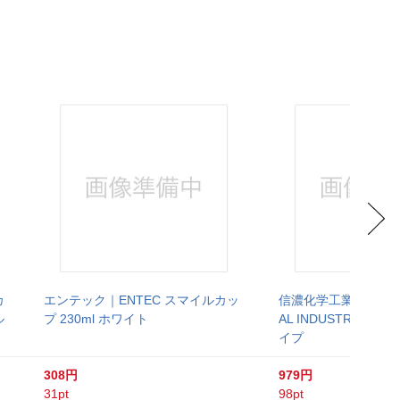
カ
エンテック｜ENTEC スマイルカッ
信濃化学工業｜SHINA
ル
プ 230ml ホワイト
AL INDUSTRY UD
イプ
308円
979円
31pt
98pt