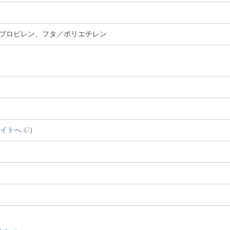
プロピレン、フタ／ポリエチレン
イトへ
）