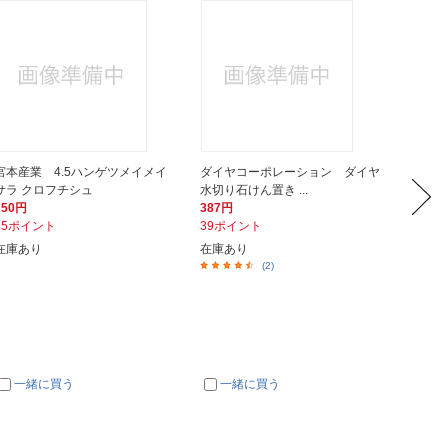
宮本産業 4.5ハンゲツメイメイ
ダイヤコーポレーション ダイヤ
ヒロカ
サラ クロフチシュ
水切り石けん置き ...
プ 深形6
250円
387円
210円
25ポイント
39ポイント
21ポイ
在庫あり
在庫あり
在庫あ
(2)
一緒に買う
一緒に買う
一