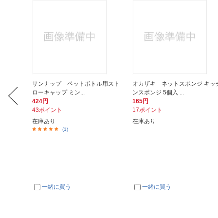
ト IH
サンナップ ペットボトル用スト
オカザキ ネットスポンジ キッ
ローキャップ ミン...
ンスポンジ 5個入 ...
424円
165円
43ポイント
17ポイント
在庫あり
在庫あり
(1)
一緒に買う
一緒に買う