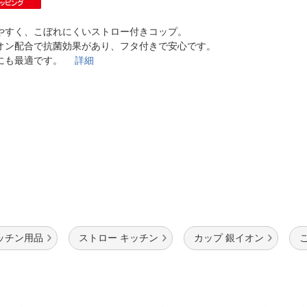
法
よくある質問・お問合せ
I
やすく、こぼれにくいストロー付きコップ。
ご利用規約
オン配合で抗菌効果があり、フタ付きで安心です。
にも最適です。
詳細
E
ッチン用品
ストロー キッチン
カップ 銀イオン