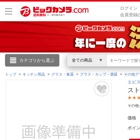
ログイン
会員登録(
こんにちは
カテゴリから選ぶ
全ての商品
ログイン
トップ
キッチン用品
グラス・食器
グラス・カップ・酒器
その他グ
エビス
スト
新規会員登録
その他
会員メニュー
価格
お買いもの履歴
ポイ
閲覧履歴