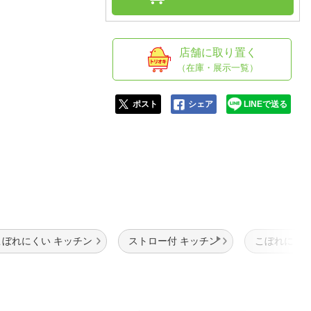
人窓口
R情報
店舗に取り置く
（在庫・展示一覧）
nglish / 中文
ポスト
シェア
LINEで送る
こぼれにくい キッチン
ストロー付 キッチン
こぼれにくい