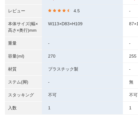
レビュー
4.5
-
本体サイズ(幅×
W113×D83×H109
87×
高さ×奥行)mm
重量
-
-
容量(ml)
270
255
材質
プラスチック製
-
ステム(脚)
-
無
スタッキング
不可
不可
入数
1
1