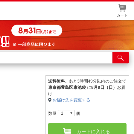
カート
店舗サービス
ット取り置き
イントカードWEB登録
送料無料、
あと3時間49分以内のご注文で
東京都豊島区東池袋
に
8月9日（日）
お届
舗情報・店舗一覧
け
お届け先を変更する
取り寄せ品入荷状況照会
数量
個
カートに入れる