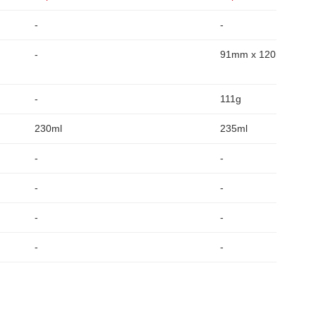
-
-
-
91mm x 120mm x 6
-
111g
230ml
235ml
-
-
-
-
-
-
-
-