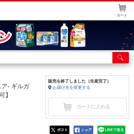
カート
店舗サービス
ット取り置き
イントカードWEB登録
販売を終了しました（生産完了）
ビロニア- ギルガ
お届け先を変更する
舗情報・店舗一覧
可】
取り寄せ品入荷状況照会
カートに入れる
ポスト
シェア
LINEで送る