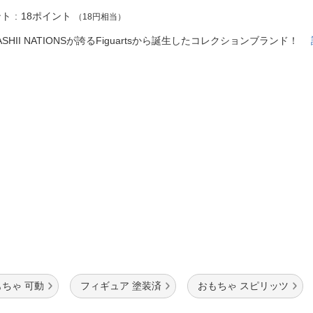
法
よくある質問・お問合せ
ント
18ポイント
（18円相当）
I
ご利用規約
ASHII NATIONSが誇るFiguartsから誕生したコレクションブランド！
E
もちゃ 可動
フィギュア 塗装済
おもちゃ スピリッツ