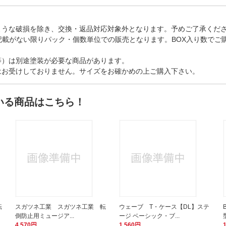
ような破損を除き、交換・返品対応対象外となります。予めご了承くだ
記載がない限りパック・個数単位での販売となります。BOX入り数でご
等）は別途塗装が必要な商品があります。
はお受けしておりません。サイズをお確かめの上ご購入下さい。
いる商品はこちら！
転
スガツネ工業 スガツネ工業 転
ウェーブ T・ケース【DL】ステ
倒防止用ミュージア...
ージ ベーシック・ブ...
4,570円
1,560円