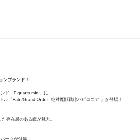
クションブランド！
ド「Figuarts mini」に、
Fate/Grand Order -絶対魔獣戦線バビロニア-』が登場！
きとした存在感のある瞳が魅力。
腕パーツが付属！