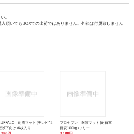
さい。
購入頂いてもBOXでの出荷ではありません。外箱は付属致しません
BUFFALO 耐震マット [テレビ42
プロセブン 耐震マット [耐荷重
型以下向け /6枚入り...
目安100kg /フリー...
1,280円
3,180円