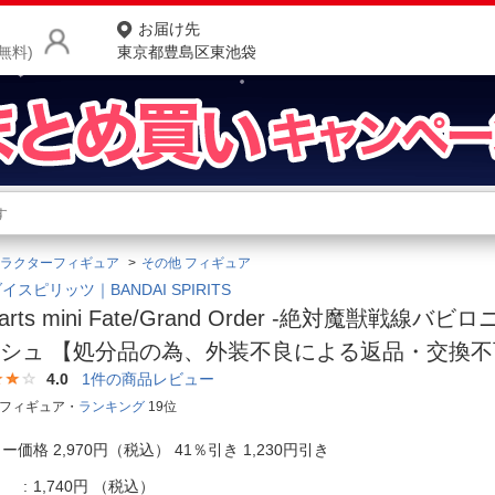
お届け先
無料)
東京都豊島区東池袋
商品をさがす
ランキングからさがす
ネ
ラクターフィギュア
その他 フィギュア
カテゴリ一覧からさがす
ポ
イスピリッツ｜BANDAI SPIRITS
uarts mini Fate/Grand Order -絶対魔獣戦線バ
店
シュ 【処分品の為、外装不良による返品・交換不
お
4.0
1
件の商品レビュー
 フィギュア・
ランキング
19位
お客様サポート
ー価格 2,970円（税込） 41％引き 1,230円引き
ご利用ガイド
1,740円
（税込）