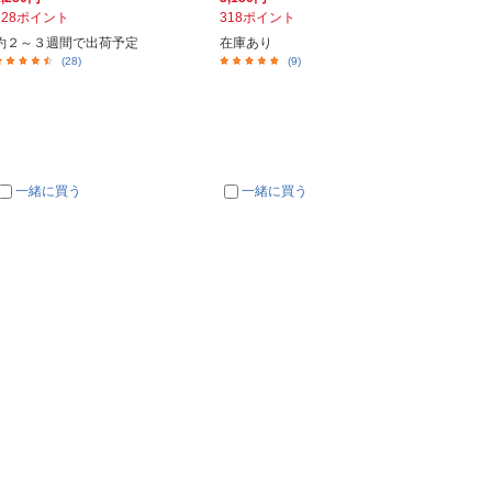
128ポイント
318ポイント
約２～３週間で出荷予定
在庫あり
(28)
(9)
一緒に買う
一緒に買う