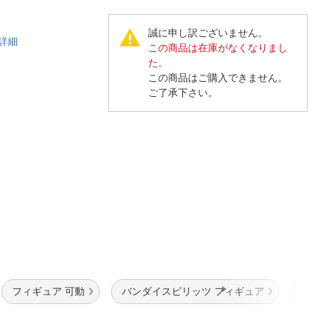
人窓口
R情報
誠に申し訳ございません。
詳細
この商品は在庫がなくなりまし
た。
この商品はご購入できません。
ご了承下さい。
nglish / 中文
フィギュア 可動
バンダイスピリッツ フィギュア
キ