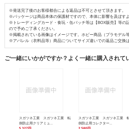
※発送完了後のお客様都合による返品は不可とさせて頂きます。
※パッケージは商品本体の保護材ですので、本体に影響を及ぼす
※トレーディングカード・食玩・缶バッチ等は【BOX販売】等の
ので予めご了承ください。
※掲載されている画像はイメージです。ホビー商品（プラモデル
※アパレル（衣料品等）商品についてサイズ違いでの返品ご交換
ご一緒にいかがですか？よく一緒に購入されて
スガツネ工業 スガツネ工業 転
スガツネ工業 スガツネ工業 
倒防止用クリアミュ...
倒防止用コレクター...
5,327円
2,580円