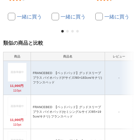
一緒に買う
一緒に買う
一緒に買う
類似の商品と比較
商品
商品名
レビュー
FRANCEBED
【ベッドパッド】グッドスリープ
プラス バイオパッド(Yサイズ/90×183cm/キナリ)
-
フランスベッド
11,000円
110pt
FRANCEBED
【ベッドパッド】グッドスリープ
セ
プラス バイオパッド(セミシングルサイズ/85×19
-
5cm/キナリ) フランスベッド
11,000円
110pt