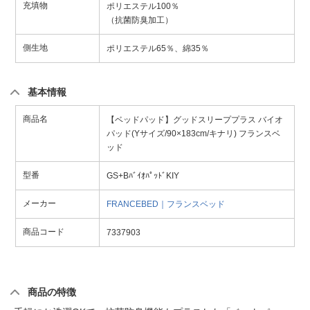
充填物
ポリエステル100％
（抗菌防臭加工）
側生地
ポリエステル65％、綿35％
基本情報
商品名
【ベッドパッド】グッドスリーププラス バイオ
パッド(Yサイズ/90×183cm/キナリ) フランスベ
ッド
型番
GS+BﾊﾞｲｵﾊﾟｯﾄﾞKIY
メーカー
FRANCEBED｜フランスベッド
商品コード
7337903
商品の特徴