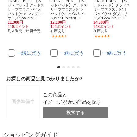
FRANCEBED 【ベ
FRANCEBED 【ベ
FRANCEBED 【ベ
ッドパッド】グッドス
ッドパッド】グッドス
ッドパッド】グッドス
リーププラス バイオ
リーププラス バイオ
リーププラス バイオ
パッド(セミシングル
パッド(シングルサイ
パッド(セミダブルサ
サイズ/85×195c...
ズ/97×195cm/キ...
イズ/122×195cm...
11,000円
12,100円
14,300円
110ポイント
121ポイント
143ポイント
約３週間で出荷予定
在庫あり
在庫あり
(5)
(1)
一緒に買う
一緒に買う
一緒に買う
お探しの商品は見つかりましたか?
この商品と
イメージが近い商品を探す
検索する
ショッピングガイド