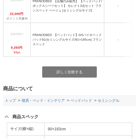
FRANCEBED
【店舗のみ販売】 【ベッドパッド/
セ
ボックスシーツセット】 セレクト3点セット フラ
-
ンスベッド ベージュ [セミシングルサイズ]
22,000円
ポイント対象外
FRANCEBED
【ベッドパッド】GSバイオベッド
セ
パッド91(セミシングルサイズ/91×195cm) フラン
-
スベッド
9,350円
94pt
詳しく比較する
商品について
トップ
寝具・ベッド・インテリア
ベッドパッド
セミシングル
商品スペック
サイズ(横×縦)
90×183cm