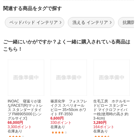
関連する商品をタグで探す
ベッドパッド インテリア
洗える インテリア
抗菌防
ご一緒にいかがですか？よく一緒に購入されている商品は
こちら！
INOAC 寝返りが楽
篠原化学 フォスフレ
生毛工房 ホテルモー
なFACET(R)マットレ
イクス スペリオール
ドピロー スタンダー
ス スタンダードタイ
ピロー 35×50cm ホワ
ド マイクロファイバ
プ FM8905000 [シン
イト FF-3550
ー枕(使用時の高さ:約
グルサイズ]
6,600円
3-4cm)
66,000円
330ポイント
3,280円
3,300ポイント
在庫あり
164ポイント
在庫あり
在庫あり
(1)
(1)
(164)