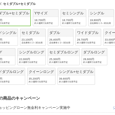
法
よくある質問・お問合せ
ズ
:
セミダブル+セミダブル
I
ダブル+セミダブル
Yサイズ
セミシングル
シングル
ご利用規約
0円
18,700円
18,700円
19,800円
で出荷予定
約３週間で出荷予定
約３週間で出荷予定
店在庫有り 2～3日出荷
ドシングル
セミダブル
ダブル
ワイドダブル
クイ
E
0円
23,100円
26,400円
29,700円
33,000
で出荷予定
店在庫有り 2～3日出荷
店在庫有り 2～3日出荷
約３週間で出荷予定
約３週間
グ
シングルロング
セミダブルロング
ダブルロング
0円
22,000円
25,300円
28,600円
で出荷予定
約３週間で出荷予定
約３週間で出荷予定
約３週間で出荷予定
ドダブルロング
クイーンロング
シングル+セミダブル
0円
35,200円
39,600円
で出荷予定
約３週間で出荷予定
約３週間で出荷予定
の商品のキャンペーン
ョッピングローン無金利キャンペーン実施中