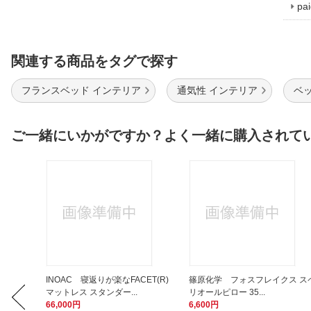
p
関連する商品をタグで探す
フランスベッド インテリア
通気性 インテリア
ベ
ご一緒にいかがですか？よく一緒に購入されて
プ台 ア
INOAC 寝返りが楽なFACET(R)
篠原化学 フォスフレイクス ス
マットレス スタンダー...
リオールピロー 35...
66,000円
6,600円