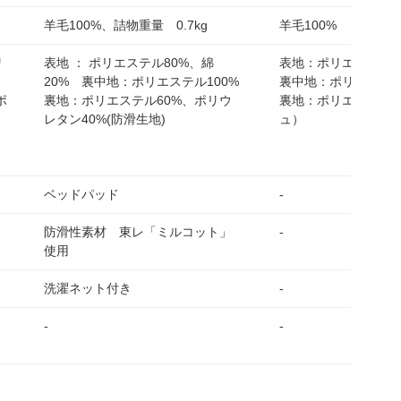
羊毛100%、詰物重量 0.7kg
羊毛100%
リ
表地 ： ポリエステル80%、綿
表地：ポリエステル8
20% 裏中地：ポリエステル100%
裏中地：ポリエステル
ポ
裏地：ポリエステル60%、ポリウ
裏地：ポリエステル1
レタン40%(防滑生地)
ュ）
ベッドパッド
-
防滑性素材 東レ「ミルコット」
-
使用
洗濯ネット付き
-
-
-