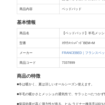
商品内容
ベッドパッド
基本情報
商品名
【ベッドパッド】羊毛メッシ
型番
ﾖｳﾓｳﾒｯｼｭﾊﾟｯﾄﾞBEM+M
メーカー
FRANCEBED｜フランスベ
商品コード
7337899
商品の特徴
■冬は暖かく、夏は涼しいオールシーズン使えます。
■羊毛の暖かさとメッシュの通気性で、サラッとべたつかず
■保温効果が高く弾力性が有る、ヒル ラドナー種羊毛100％