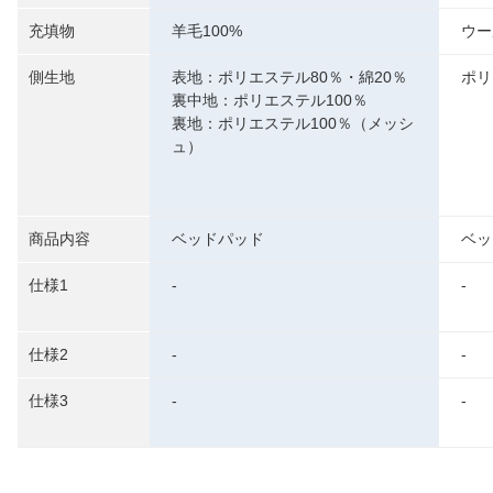
充填物
羊毛100%
ウー
側生地
表地：ポリエステル80％・綿20％
ポリ
裏中地：ポリエステル100％
裏地：ポリエステル100％（メッシ
ュ）
商品内容
ベッドパッド
ベッ
仕様1
-
-
仕様2
-
-
仕様3
-
-