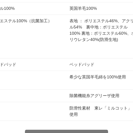
ル100%
英国羊毛100%
エステル100%（抗菌加工）
表地 ： ポリエステル46%、アク
ル54% 裏中地：ポリエステル
100% 裏地：ポリエステル60%、
リウレタン40%(防滑生地)
ドパッド
ベッドパッド
希少な英国羊毛綿を100%使用
除菌機能糸アグリーザ使用
防滑性素材 東レ「ミルコット」
使用