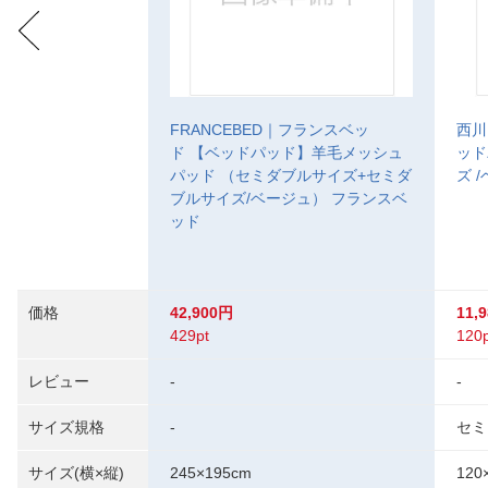
FRANCEBED｜フランスベッ
西川
ド 【ベッドパッド】羊毛メッシュ
ッド
パッド （セミダブルサイズ+セミダ
ズ 
ブルサイズ/ベージュ） フランスベ
ッド
価格
42,900円
11,
429pt
120p
レビュー
-
-
サイズ規格
-
セミ
サイズ(横×縦)
245×195cm
120