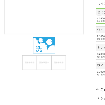
サイ
ほしいもの
セミ
お知らせ
42,90
約３週間
ワイ
22,00
約３週間
キン
36,30
約３週間
ワイ
31,90
約３週間
こ
シ