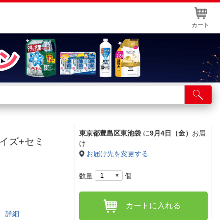
カート
店舗サービス
ット取り置き
イントカードWEB登録
東京都豊島区東池袋
に
9月4日（金）
お届
イズ+セミ
け
舗情報・店舗一覧
お届け先を変更する
取り寄せ品入荷状況照会
数量
個
カートに入れる
。
詳細