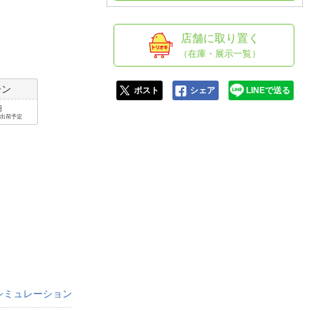
人窓口
R情報
店舗に取り置く
（在庫・展示一覧）
ーン
ポスト
シェア
LINEで送る
nglish / 中文
円
で出荷予定
シミュレーション