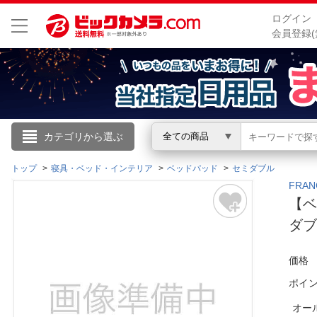
ログイン
会員登録(
こんにちは
カテゴリから選ぶ
全ての商品
ログイン
トップ
寝具・ベッド・インテリア
ベッドパッド
セミダブル
FRA
【ベ
新規会員登録
ダブ
会員メニュー
価格
お買いもの履歴
ポイ
閲覧履歴
オー