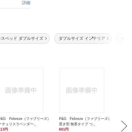
詳細
ンスベッド ダブルサイズ
ダブルサイズ インテリア
セミ
P&G Febreze（ファブリーズ）
P&G Febreze（ファブリーズ）
東谷 
ナチュリスラベンダー...
置き型 無香タイプ つ...
イナー（W
413円
601円
4,080