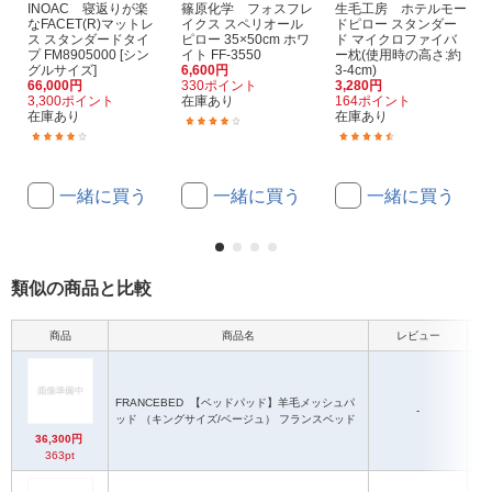
INOAC 寝返りが楽
篠原化学 フォスフレ
生毛工房 ホテルモー
なFACET(R)マットレ
イクス スペリオール
ドピロー スタンダー
ス スタンダードタイ
ピロー 35×50cm ホワ
ド マイクロファイバ
プ FM8905000 [シン
イト FF-3550
ー枕(使用時の高さ:約
グルサイズ]
6,600円
3-4cm)
66,000円
330ポイント
3,280円
3,300ポイント
在庫あり
164ポイント
在庫あり
在庫あり
(1)
(1)
(164)
一緒に買う
一緒に買う
一緒に買う
類似の商品と比較
商品
商品名
レビュー
FRANCEBED
【ベッドパッド】羊毛メッシュパ
-
ッド （キングサイズ/ベージュ） フランスベッド
36,300円
363pt