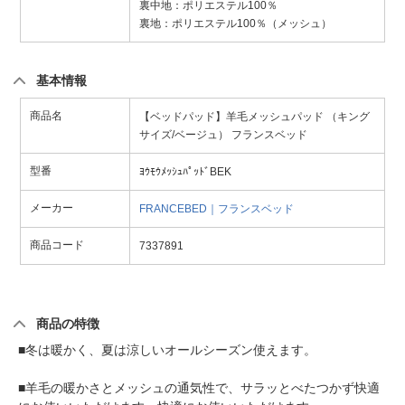
裏中地：ポリエステル100％
裏地：ポリエステル100％（メッシュ）
基本情報
商品名
【ベッドパッド】羊毛メッシュパッド （キング
サイズ/ベージュ） フランスベッド
型番
ﾖｳﾓｳﾒｯｼｭﾊﾟｯﾄﾞBEK
メーカー
FRANCEBED｜フランスベッド
商品コード
7337891
商品の特徴
■冬は暖かく、夏は涼しいオールシーズン使えます。
■羊毛の暖かさとメッシュの通気性で、サラッとべたつかず快適