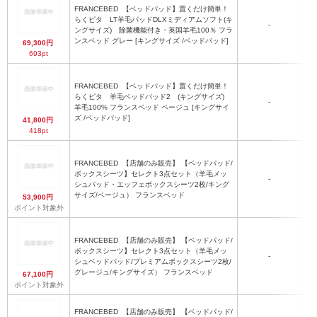
FRANCEBED
【ベッドパッド】置くだけ簡単！
らくピタ LT羊毛パッドDLXミディアムソフト(キ
-
ングサイズ) 除菌機能付き・英国羊毛100％ フラ
ンスベッド グレー [キングサイズ /ベッドパッド]
69,300円
693pt
FRANCEBED
【ベッドパッド】置くだけ簡単！
らくピタ 羊毛ベッドパッド2 (キングサイズ)
-
羊毛100% フランスベッド ベージュ [キングサイ
ズ /ベッドパッド]
41,800円
418pt
FRANCEBED
【店舗のみ販売】 【ベッドパッド/
ボックスシーツ】セレクト3点セット（羊毛メッ
-
シュパッド・エッフェボックスシーツ2枚/キング
サイズ/ベージュ） フランスベッド
53,900円
ポイント対象外
FRANCEBED
【店舗のみ販売】 【ベッドパッド/
ボックスシーツ】セレクト3点セット（羊毛メッ
-
シュベッドパッド/プレミアムボックスシーツ2枚/
グレージュ/キングサイズ） フランスベッド
67,100円
ポイント対象外
FRANCEBED
【店舗のみ販売】 【ベッドパッド/