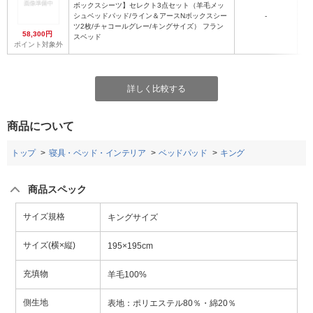
ボックスシーツ】セレクト3点セット（羊毛メッ
シュベッドパッド/ライン＆アースNボックスシー
-
ツ2枚/チャコールグレー/キングサイズ） フラン
58,300円
スベッド
ポイント対象外
詳しく比較する
商品について
トップ
寝具・ベッド・インテリア
ベッドパッド
キング
商品スペック
サイズ規格
キングサイズ
サイズ(横×縦)
195×195cm
充填物
羊毛100%
側生地
表地：ポリエステル80％・綿20％