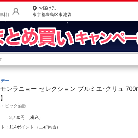
お届け先
無料)
東京都豊島区東池袋
商品をさがす
ランキングからさがす
ネ
カテゴリ一覧からさがす
ポ
ンデー
モンラニョー セレクション プルミエ･クリュ 700
店
ー】
お
元：ビック酒販
お客様サポート
3,780円
（税込）
ント
114ポイント
（114円相当）
ご利用ガイド