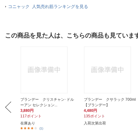
コニャック 人気売れ筋ランキングを見る
この商品を見た人は、こちらの商品も見ていま
ン XO
ブランデー クリスチャン･ドル
ブランデー クサラック 700ml
ーアン セレクション...
【ブランデー】
3,880円
4,480円
117ポイント
135ポイント
在庫あり
入荷次第出荷
(1)