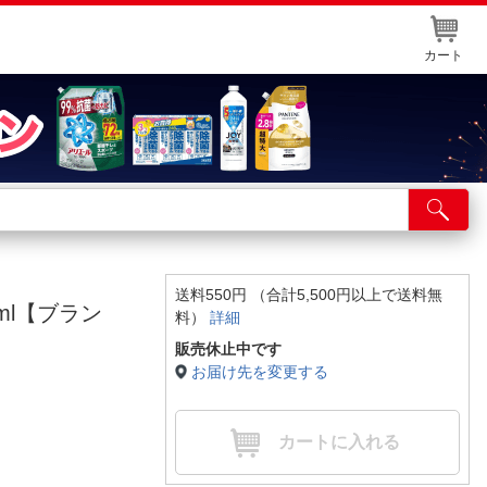
カート
店舗サービス
ット取り置き
イントカードWEB登録
送料550円 （合計5,500円以上で送料無
ml【ブラン
料）
詳細
舗情報・店舗一覧
販売休止中です
取り寄せ品入荷状況照会
お届け先を変更する
カートに入れる