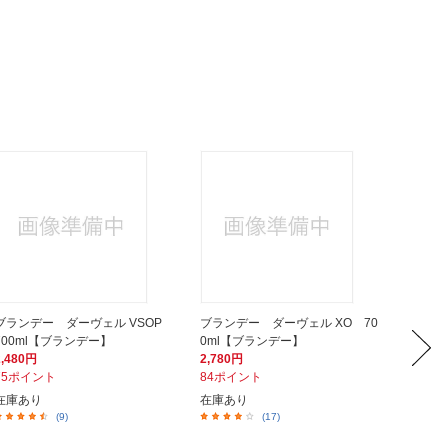
ブランデー ダーヴェル VSOP
ブランデー ダーヴェル XO 70
ブランデ
700ml【ブランデー】
0ml【ブランデー】
ml【
2,480円
2,780円
4,680
75ポイント
84ポイント
141ポ
在庫あり
在庫あり
入荷次
(9)
(17)