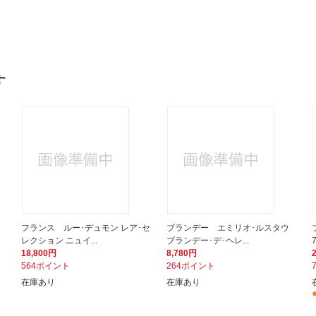
す
フランス ルー･デュモン レア･セ
ブランデー エミリオ･ルスタウ
レクション ニュイ...
ブランデー･デ･ヘレ...
18,800円
8,780円
564ポイント
264ポイント
在庫あり
在庫あり