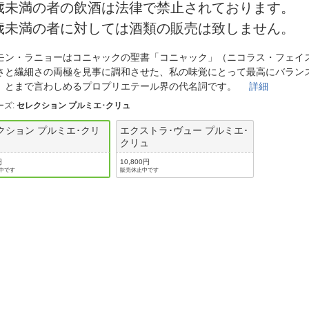
法
0歳未満の者の飲酒は法律で禁止されております。
よくある質問・お問合せ
0歳未満の者に対しては酒類の販売は致しません。
I
ご利用規約
モン・ラニョーはコニャックの聖書「コニャック」（ニコラス・フェイ
さと繊細さの両極を見事に調和させた、私の味覚にとって最高にバラン
」とまで言わしめるプロプリエテール界の代名詞です。
詳細
E
ーズ
:
セレクション プルミエ･クリュ
クション プルミエ･クリ
エクストラ･ヴュー プルミエ･
クリュ
円
10,800円
中です
販売休止中です