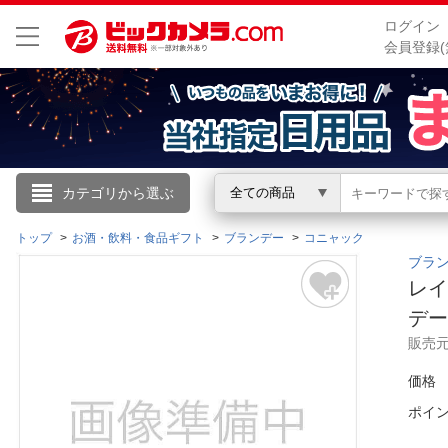
ログイン
会員登録(
こんにちは
カテゴリから選ぶ
全ての商品
ログイン
トップ
お酒・飲料・食品ギフト
ブランデー
コニャック
ブラ
レイ
新規会員登録
デ
販売
会員メニュー
価格
お買いもの履歴
ポイ
閲覧履歴