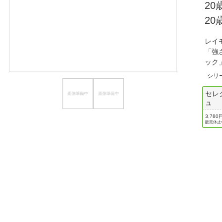
2
ほしいもの
2
お知らせ
レイ
「強
ック
シリ
セレ
ュ
3,780
販売休止