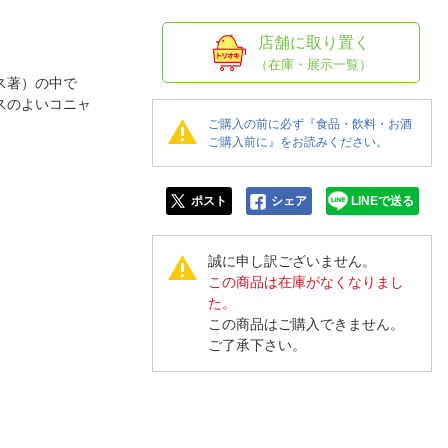
人窓口
R情報
店舗に取り置く
（在庫・展示一覧）
ス著）の中で
スのよいコニャ
ご購入の前に必ず『食品・飲料・お酒
ご購入前に』をお読みください。
nglish / 中文
ポスト
シェア
LINEで送る
誠に申し訳ございません。
この商品は在庫がなくなりまし
た。
この商品はご購入できません。
ご了承下さい。