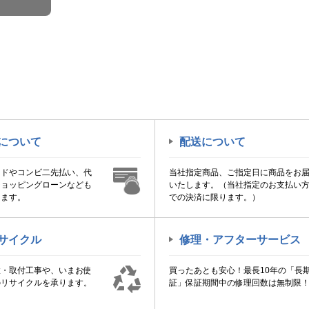
について
配送について
ードやコンビ二先払い、代
当社指定商品、ご指定日に商品をお
ショッピングローンなども
いたします。（当社指定のお支払い
けます。
での決済に限ります。）
サイクル
修理・アフターサービス
置・取付工事や、いまお使
買ったあとも安心！最長10年の「長
のリサイクルを承ります。
証」保証期間中の修理回数は無制限