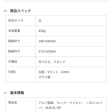
商品スペック
対応サイズ
2L
本体重量
420g
額縁外寸
195×245mm
額縁内寸
173×223mm
付属品
吊りひも、スタンド
仕様1
台紙：Vカット（1mm）
ガラス板
基本情報
商品名
アルミ額縁 「ルック・マイルド」 （ 2L/シルバ
ー） ALM-2L-SV