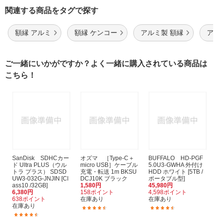
関連する商品をタグで探す
額縁 アルミ
額縁 ケンコー
アルミ製 額縁
ア
ご一緒にいかがですか？よく一緒に購入されている商品は
こちら！
SanDisk SDHCカー
オズマ ［Type-C＋
BUFFALO HD-PGF
ド Ultra PLUS（ウル
micro USB］ケーブル
5.0U3-GWHA 外付け
トラ プラス） SDSD
充電・転送 1m BKSU
HDD ホワイト [5TB /
UW3-032G-JNJIN [Cl
DCJ10K ブラック
ポータブル型]
ass10 /32GB]
1,580円
45,980円
6,380円
158ポイント
4,598ポイント
638ポイント
在庫あり
在庫あり
在庫あり
(24)
(64)
(580)