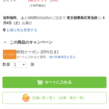
ポイント
140ポイント
（
10%
）
（140円相当）
送料無料、
あと
5時間5分以内
のご注文で
東京都豊島区東池袋
に
8
月8日（土）
お届け
お届け先を変更する
この商品のキャンペーン
特別クーポン [20%引き]
クーポン
カートに入れると適用。
他の対象商品を見る
数量
個
カートに入れる
店舗に取り置く（在庫・展示一覧）