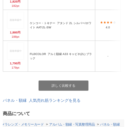
1,820円
182pt
ケンコー・トキナー
アタンド 2L シルバー/ホワ
イト AAT-2L-SW
4.0
1,880円
188pt
FUJICOLOR
アルミ額縁 A33 キャビネ(2L) ブラ
-
ック
1,790円
179pt
詳しく比較する
パネル・額縁 人気売れ筋ランキングを見る
商品について
カメラレンズ・メモリーカード
アルバム・額縁・写真整理用品
パネル・額縁