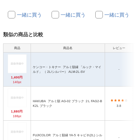
一緒に買う
一緒に買う
一緒に買う
類似の商品と比較
商品
商品名
レビュー
ケンコー・トキナー
アルミ額縁 「ルック・マイ
-
ルド」 （ 2L/シルバー） ALM-2L-SV
1,400円
140pt
HAKUBA
アルミ額 AG-02 ブラック ２L FAG2-B
K2L ブラック
3.8
1,880円
188pt
FUJICOLOR
アルミ額縁 YA-5 キャビネ(2L) シル
-
バー