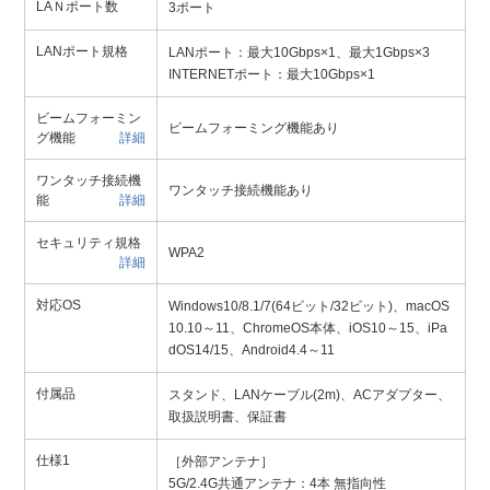
LAＮポート数
3ポート
LANポート規格
LANポート：最大10Gbps×1、最大1Gbps×3
INTERNETポート：最大10Gbps×1
ビームフォーミン
ビームフォーミング機能あり
グ機能
詳細
ワンタッチ接続機
ワンタッチ接続機能あり
能
詳細
セキュリティ規格
WPA2
詳細
対応OS
Windows10/8.1/7(64ビット/32ビット)、macOS
10.10～11、ChromeOS本体、iOS10～15、iPa
dOS14/15、Android4.4～11
付属品
スタンド、LANケーブル(2m)、ACアダプター、
取扱説明書、保証書
仕様1
［外部アンテナ］
5G/2.4G共通アンテナ：4本 無指向性