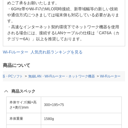
めご了承をお願いたします。
・6GHz帯やWi-Fi7のMLO同時接続、新帯域幅等の新しい技術
や通信方式につきましては端末側も対応している必要がありま
す。
・高速なインターネット契約環境下でネットワーク機器を使用
される場合には、接続するLANケーブルの仕様は「CAT6A（カ
テゴリー6A）」以上を推奨しております。
Wi-Fiルーター 人気売れ筋ランキングを見る
商品について
機器・PCソフト
無線LAN・Wi-Fiルーター・ネットワーク機器
Wi-Fiルーター
商品スペック
本体サイズ(幅×高
300×195×75
さ×奥行)mm
本体重量
1580g