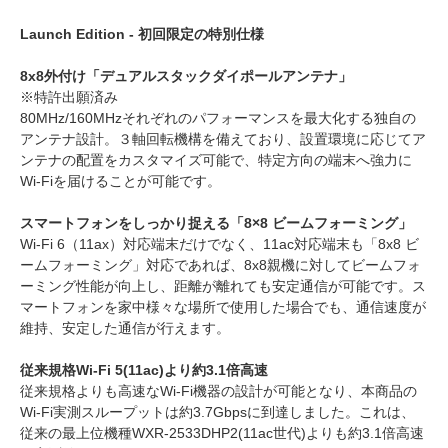
Launch Edition - 初回限定の特別仕様
8x8外付け「デュアルスタックダイポールアンテナ」
※特許出願済み
80MHz/160MHzそれぞれのパフォーマンスを最大化する独自の
アンテナ設計。３軸回転機構を備えており、設置環境に応じてア
ンテナの配置をカスタマイズ可能で、特定方向の端末へ強力に
Wi-Fiを届けることが可能です。
スマートフォンをしっかり捉える「8×8 ビームフォーミング」
Wi-Fi 6（11ax）対応端末だけでなく、11ac対応端末も「8x8 ビ
ームフォーミング」対応であれば、8x8親機に対してビームフォ
ーミング性能が向上し、距離が離れても安定通信が可能です。ス
マートフォンを家中様々な場所で使用した場合でも、通信速度が
維持、安定した通信が行えます。
従来規格Wi-Fi 5(11ac)より約3.1倍高速
従来規格よりも高速なWi-Fi機器の設計が可能となり、本商品の
Wi-Fi実測スループットは約3.7Gbpsに到達しました。これは、
従来の最上位機種WXR-2533DHP2(11ac世代)よりも約3.1倍高速