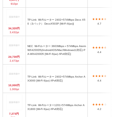
910pt
TP-Link
Wi-Fiルーター 2402+574Mbps Deco X5
0（3パック） DecoX503P [Wi-Fi 6(ax)]
4.7
34,320円
3,432pt
NEC
Wi-Fiルーター 3603Mbps＋574Mbps Aterm
約
WX4200D5(Android/iOS/Mac/Windows11対応) P
4.4
A-WX4200D5 [Wi-Fi 6(ax) /IPv6対応]
24,730円
2,473pt
TP-Link
Wi-Fiルーター 2402+574Mbps Archer A
X3000 [Wi-Fi 6(ax) /IPv6対応]
4.4
10,000円
1,000pt
TP-Link
Wi-Fiルーター1201+574Mbps Archer A
X1800 [Wi-Fi 6(ax) /IPv6対応]
4.2
7,273円