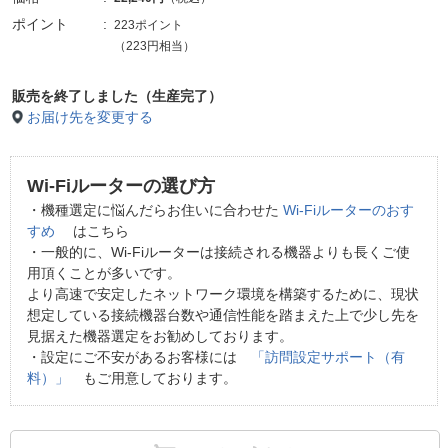
ポイント
223ポイント
（223円相当）
販売を終了しました（生産完了）
お届け先を変更する
Wi-Fiルーターの選び方
・機種選定に悩んだらお住いに合わせた
Wi-Fiルーターのおす
すめ
はこちら
・一般的に、Wi-Fiルーターは接続される機器よりも長くご使
用頂くことが多いです。
より高速で安定したネットワーク環境を構築するために、現状
想定している接続機器台数や通信性能を踏まえた上で少し先を
見据えた機器選定をお勧めしております。
・設定にご不安があるお客様には
「訪問設定サポート（有
料）」
もご用意しております。