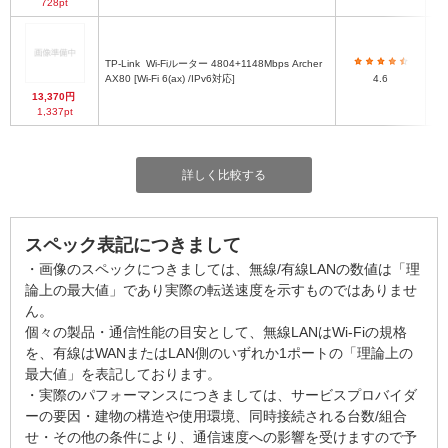
728pt
TP-Link
Wi-Fiルーター 4804+1148Mbps Archer
AX80 [Wi-Fi 6(ax) /IPv6対応]
4.6
13,370円
1,337pt
詳しく比較する
スペック表記につきまして
・画像のスペックにつきましては、無線/有線LANの数値は「理
論上の最大値」であり実際の転送速度を示すものではありませ
ん。
個々の製品・通信性能の目安として、無線LANはWi-Fiの規格
を、有線はWANまたはLAN側のいずれか1ポートの「理論上の
最大値」を表記しております。
・実際のパフォーマンスにつきましては、サービスプロバイダ
ーの要因・建物の構造や使用環境、同時接続される台数/組合
せ・その他の条件により、通信速度への影響を受けますので予