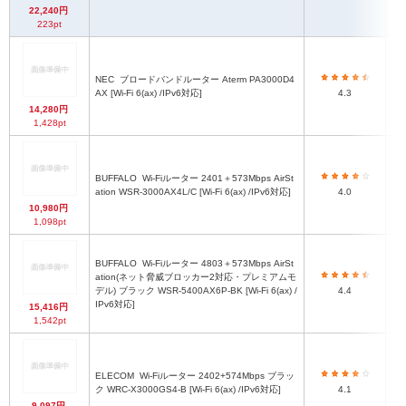
22,240円
223pt
NEC
ブロードバンドルーター Aterm PA3000D4
46
AX [Wi-Fi 6(ax) /IPv6対応]
4.3
14,280円
1,428pt
BUFFALO
Wi-Fiルーター 2401＋573Mbps AirSt
W4
ation WSR-3000AX4L/C [Wi-Fi 6(ax) /IPv6対応]
4.0
10,980円
1,098pt
BUFFALO
Wi-Fiルーター 4803＋573Mbps AirSt
ation(ネット脅威ブロッカー2対応・プレミアムモ
5
デル) ブラック WSR-5400AX6P-BK [Wi-Fi 6(ax) /
4.4
IPv6対応]
15,416円
1,542pt
ELECOM
Wi-Fiルーター 2402+574Mbps ブラッ
約
ク WRC-X3000GS4-B [Wi-Fi 6(ax) /IPv6対応]
4.1
9,097円