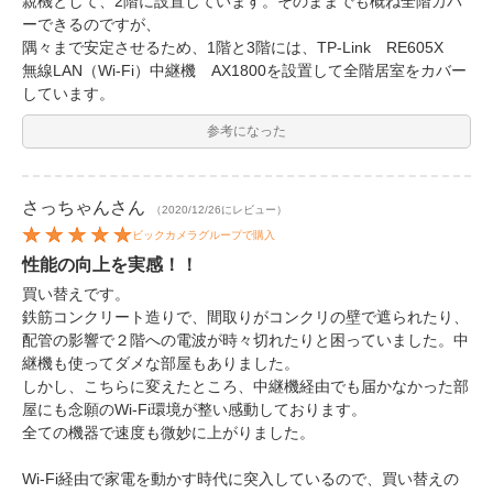
親機として、2階に設置しています。そのままでも概ね全階カバ
ーできるのですが、
隅々まで安定させるため、1階と3階には、TP-Link RE605X
無線LAN（Wi-Fi）中継機 AX1800を設置して全階居室をカバー
しています。
参考になった
さっちゃん
さん
（2020/12/26にレビュー）
ビックカメラグループで購入
性能の向上を実感！！
買い替えです。
鉄筋コンクリート造りで、間取りがコンクリの壁で遮られたり、
配管の影響で２階への電波が時々切れたりと困っていました。中
継機も使ってダメな部屋もありました。
しかし、こちらに変えたところ、中継機経由でも届かなかった部
屋にも念願のWi-Fi環境が整い感動しております。
全ての機器で速度も微妙に上がりました。
Wi-Fi経由で家電を動かす時代に突入しているので、買い替えの