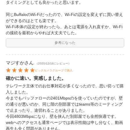
タイミングとしても良かったと思います。
同じBuffaloのWi-Fiだったので、Wi-Fiの設定を変えずに買い替え
ができるのはとても楽です。
Wi-Fi本体の設定が終わったら、あとは電源を入れ直すか、Wi-Fi
の接続を最初からやれば大丈夫でした。
参考になった
マジすか
さん
（2020/12/16にレビュー）
ビックカメラグループで購入
確かに速い。実感しました。
テレワーク主体でのお仕事対応が多くなったので、思い切って購
入しました。
今までもバッファローの2401Mbpsのを使っていたのですが、壁
の通りが悪いのか、同じ階の別部屋ではteams等のミーティング
で止まったり、途切れることがありました。
今回4803Mbpsになり、壁を挟んだ別部屋でも全然快適です。
webへのアクセスも通常ページでは表示性能は申し分なく、動画
再生も全く問題がありません。