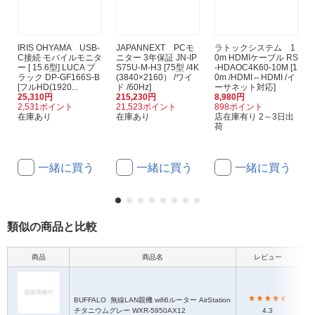
IRIS OHYAMA USB-
JAPANNEXT PCモ
ラトックシステム 1
C接続 モバイルモニタ
ニター 3年保証 JN-IP
0m HDMIケーブル RS
ー [ 15.6型] LUCA ブ
S75U-M-H3 [75型 /4K
-HDAOC4K60-10M [1
ラック DP-GF166S-B
(3840×2160） /ワイ
0m /HDMI⇔HDMI /イ
[フルHD(1920...
ド /60Hz]
ーサネット対応]
25,310円
215,230円
8,980円
2,531ポイント
21,523ポイント
898ポイント
在庫あり
在庫あり
店在庫有り 2～3日出
荷
一緒に買う
一緒に買う
一緒に買う
類似の商品と比較
商品
商品名
レビュー
本
BUFFALO
無線LAN親機 wifi6ルーター AirStation
チタニウムグレー WXR-5950AX12
4.3