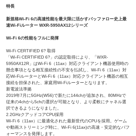
特長
新規格Wi-Fi 6の高速性能を最大限に活かすバッファロー史上最
速Wi-Fiルーター WXR-5950AX12シリーズ
Wi-Fi 6の性能をフルに発揮
Wi-Fi CERTIFIED 6? 取得
「Wi-Fi CERTIFIED 6?」の認定取得により、「WXR-
5950AX12R」はWi-Fi 6（11ax）対応クライアント機器使用時の
懸念事項となる相互接続性の不安を払拭し、Wi-Fi 6（11ax）対
応Wi-FiルーターとWi-Fi 6（11ax）対応クライアント機器の相互
接続を担保された、家庭用Wi-Fiルーターとなります。
新電波法準拠
2019年7月に5GHz(W56)で新たに144chが追加され、80MHzで
従来の4chから5chの選択が可能となり、より柔軟にチャネル選
択できるようになりました。
2.2GHzクアッドコアCPU採用
Wi-Fi 6（11ax）に最適化された最新世代のCPUを採用。ゲーム
や動画ストリーミング時に、Wi-Fi 6(11ax)の高速・安定的なパフ
ォーマンスを発揮します。