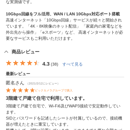
な実測値です。
10Gbps回線をフル活用、WAN / LAN 10Gbps対応ポート搭載
高速インターネット「10Gbps回線」サービスが続々と開始され
ています。「4K・8K映像のネット配信」 「家庭内の家電などを
外出先から操作」「eスポーツ」など、 高速インターネットが必
要なサービスもご利用いただけます。
商品レビュー
4.3
(
38
)
すべて見る
最新レビュー
匿名
さん
（2021/2/12にレビュー）
ビックカメラグループで購入
3階建て戸建て住宅で利用しています。
3階建て戸建て住宅で、Wi-Fi6及びWAP3接続で安定動作してい
ます。
SIDとパスワードを記述したシートが付属しているので、接続機
器が増えたときに重宝しています。