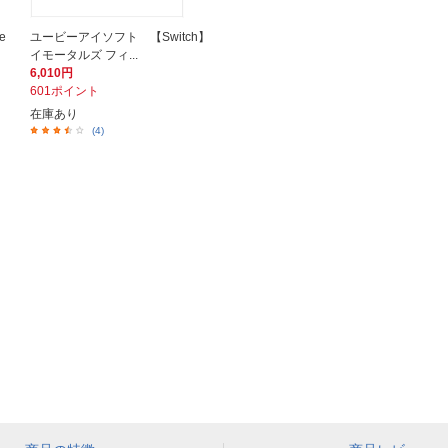
e
ユービーアイソフト 【Switch】
イモータルズ フィ...
6,010円
601ポイント
在庫あり
(4)