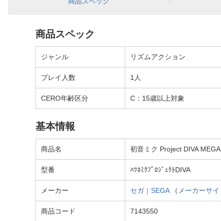
商品スペック
商品スペック
ジャンル
リズムアクション
プレイ人数
1人
CERO年齢区分
C：15歳以上対象
基本情報
商品名
初音ミク Project DIVA MEG
型番
ﾊﾂﾈﾐｸﾌﾟﾛｼﾞｪｸﾄDIVA
メーカー
セガ｜SEGA
（
メーカーサイ
商品コード
7143550