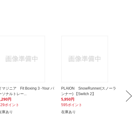
イマジニア Fit Boxing 3 -Your パ
PLAION SnowRunner(スノーラ
任天堂 Ni
ーソナルトレー...
ンナー) 【Switch 2】
n(L) 
7,290円
5,950円
43,98
729ポイント
595ポイント
440ポ
在庫あり
在庫あり
在庫あ