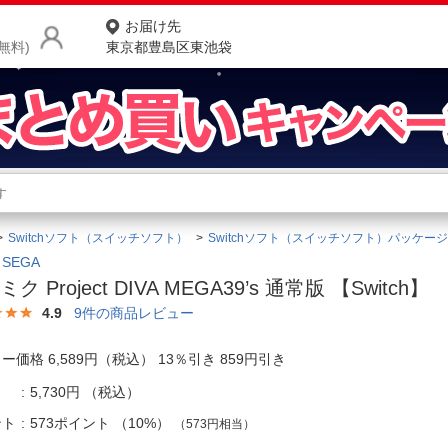
お届け先
無料)
東京都豊島区東池袋
商品をさがす
ランキングからさがす
ネ
Switchソフト（スイッチソフト）
Switchソフト（スイッチソフト）パッケー
カテゴリ一覧からさがす
ポ
SEGA
ク Project DIVA MEGA39’s 通常版 【Switch】
店
4.9
9
件の商品レビュー
お
ー価格 6,589円（税込） 13％引き 859円引き
お客様サポート
5,730円
（税込）
ご利用ガイド
ント
573ポイント
（
10%
）
（573円相当）