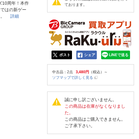
人窓口
10周年！本作
ております。
ならではの新ゲー
R情報
ます。
詳細
nglish / 中文
ポスト
シェア
LINEで送る
中古品
：2点
3,480円
（税込）～
ソフマップで詳しく見る
誠に申し訳ございません。
この商品は在庫がなくなりまし
た。
この商品はご購入できません。
ご了承下さい。