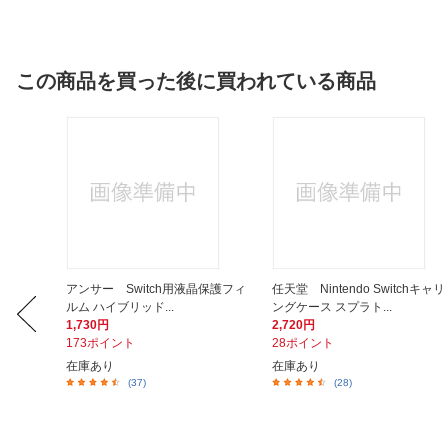
この商品を買った後に買われている商品
エンタテ
アンサー Switch用液晶保護フィ
任天堂 Nintendo Switchキャリ
ルム ハイブリッド...
ングケース スプラト...
1,730円
2,720円
173ポイント
28ポイント
在庫あり
在庫あり
(37)
(28)