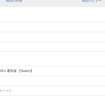
商品の特徴
商品レビュー
A39’s 通常版 【Switch】
トへ
）