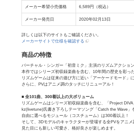
メーカー希望小売価格
6,589円（税込）
メーカー発売日
2020年02月13日
詳しくは以下のサイトもご確認ください。
メーカーサイトで仕様を確認する
商品の特徴
バーチャル・シンガー「初音ミク」主演のリズムアクション
本作ではシリーズ初収録楽曲を含む、10年間の歴史を彩った
リズムゲームは従来の遊び方に近い「アーケードモード」に加え、
さらに、PVはアニメ調のタッチにリニューアル！
■ 全101曲、300着以上の大ボリューム
リズムゲームはシリーズ初収録楽曲を含む、「Project DIV
kz(livetune)氏書き下ろしテーマソング「Catch the Wa
自由に選べるモジュール（コスチューム）は300着以上！
そして、3Dモデルのキャラクターが登場する全PVをアニ
見た目にも新しい可愛さ、格好良さが楽しめます。