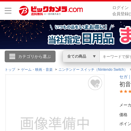
ログイン
会員登録(
こんにちは
カテゴリから選ぶ
全ての商品
ログイン
トップ
ゲーム・映画・音楽
ニンテンドー スイッチ（Nintendo Switch）
セガ｜
初音ミ
新規会員登録
会員メニュー
メーカ
価格
お買いもの履歴
ポイ
閲覧履歴