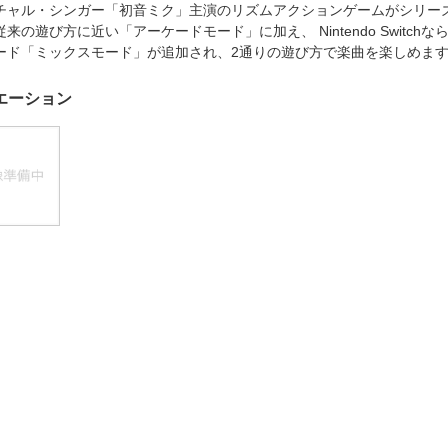
法
チャル・シンガー「初音ミク」主演のリズムアクションゲームがシリーズ
よくある質問・お問合せ
従来の遊び方に近い「アーケードモード」に加え、 Nintendo Switch
I
ご利用規約
ード「ミックスモード」が追加され、2通りの遊び方で楽曲を楽しめ
エーション
E