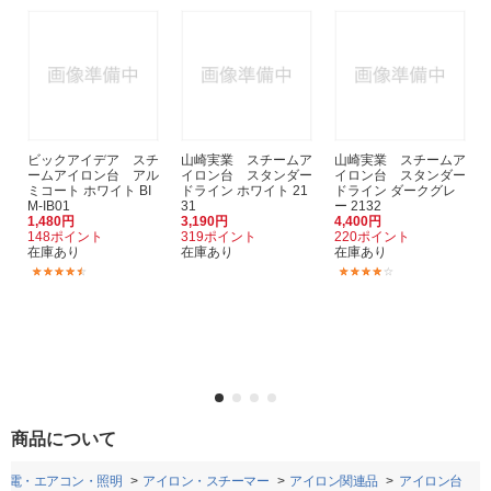
ビックアイデア スチ
山崎実業 スチームア
山崎実業 スチームア
ームアイロン台 アル
イロン台 スタンダー
イロン台 スタンダー
ミコート ホワイト BI
ドライン ホワイト 21
ドライン ダークグレ
M-IB01
31
ー 2132
1,480円
3,190円
4,400円
148ポイント
319ポイント
220ポイント
在庫あり
在庫あり
在庫あり
(12)
(1)
商品について
家電・エアコン・照明
アイロン・スチーマー
アイロン関連品
アイロン台