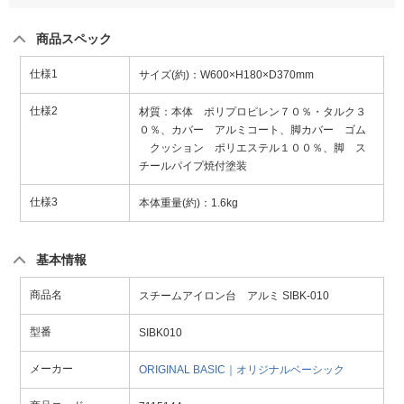
商品スペック
仕様1
サイズ(約)：W600×H180×D370mm
仕様2
材質：本体 ポリプロピレン７０％・タルク３
０％、カバー アルミコート、脚カバー ゴム
クッション ポリエステル１００％、脚 ス
チールパイプ焼付塗装
仕様3
本体重量(約)：1.6kg
基本情報
商品名
スチームアイロン台 アルミ SIBK-010
型番
SIBK010
メーカー
ORIGINAL BASIC｜オリジナルベーシック