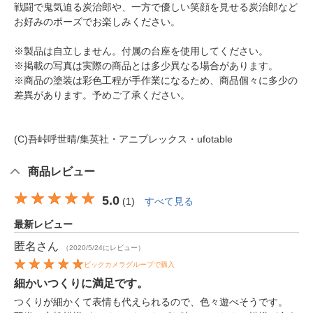
戦闘で鬼気迫る炭治郎や、一方で優しい笑顔を見せる炭治郎など
お好みのポーズでお楽しみください。
※製品は自立しません。付属の台座を使用してください。
※掲載の写真は実際の商品とは多少異なる場合があります。
※商品の塗装は彩色工程が手作業になるため、商品個々に多少の
差異があります。予めご了承ください。
(C)吾峠呼世晴/集英社・アニプレックス・ufotable
商品レビュー
5.0
(
1
)
すべて見る
最新レビュー
匿名
さん
（2020/5/24にレビュー）
ビックカメラグループで購入
細かいつくりに満足です。
つくりが細かくて表情も代えられるので、色々遊べそうです。