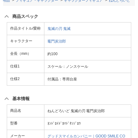
ー用品
フィギュア・キャラクター
キャラクターフィギュア
ねんどろいど
商品スペック
作品タイトル/愛称
鬼滅の刃
鬼滅
キャラクター
竈門炭治郎
全長（mm）
約100
仕様1
スケール：ノンスケール
仕様2
付属品：専用台座
基本情報
商品名
ねんどろいど 鬼滅の刃 竈門炭治郎
型番
ﾈﾝﾄﾞﾛｲﾄﾞｶﾏﾄﾞﾀﾝｼﾞﾛｳ
メーカー
グッドスマイルカンパニー｜GOOD SMILE CO