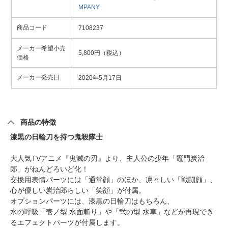
MPANY
商品コード
7108237
メーカー希望小売
5,800円（税込）
価格
メーカー発売日
2020年5月17日
商品の特徴
漆黒の日輪刀を持つ鬼殺隊士
大人気TVアニメ『鬼滅の刃』より、主人公の少年「竈門炭治
郎」がねんどろいど化！
交換用表情パーツには「通常顔」のほか、凛々しい「戦闘顔」、
心が優しい炭治郎らしい「笑顔」が付属。
オプションパーツには、漆黒の日輪刀はもちろん、
水の呼吸「壱ノ型 水面斬り」や「弐の型 水車」などが再現でき
るエフェクトパーツが付属します。