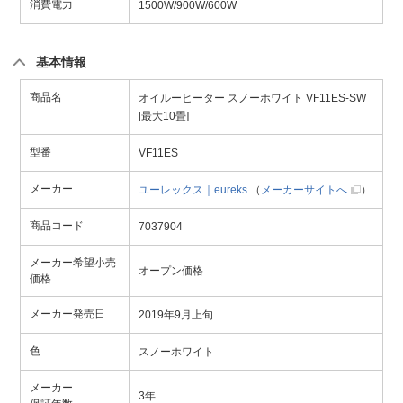
消費電力
1500W/900W/600W
基本情報
商品名
オイルーヒーター スノーホワイト VF11ES-SW
[最大10畳]
型番
VF11ES
メーカー
ユーレックス｜eureks
（
メーカーサイトへ
）
商品コード
7037904
メーカー希望小売
オープン価格
価格
メーカー発売日
2019年9月上旬
色
スノーホワイト
メーカー
3年