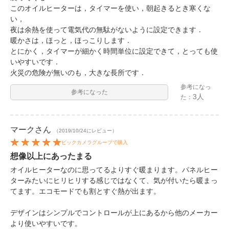
このオイルヒーターは，タイマーを使い，朝起きるとき寒くな
い，
夜は余熱を使って電気代の無駄がないように設定できます．
暖かさは，ほっと，ほっこりします．
とにかく，タイマーが細かく時間単位に設定できて，とっても使
いやすいです．
火災の危険が無いのも，大きな長所です．
参考になっ
参考になった
3人
た：
マーク
さん
（2019/10/24にレビュー）
ビックカメラグループで購入
想像以上にあったまる
オイルヒーターなのに思ってるよりすぐ暖まります。パネルヒー
ターみたいにヒリヒリする感じではなくて、気が付いたら暖まっ
てます。エコモードでも割とすぐ熱が出ます。
デザインはシンプルでコントロールが上にあるから他のメーカー
より使いやすいです。