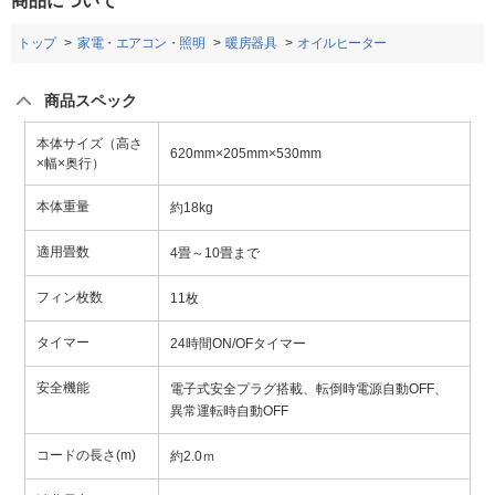
商品について
トップ
家電・エアコン・照明
暖房器具
オイルヒーター
商品スペック
本体サイズ（高さ
620mm×205mm×530mm
×幅×奥行）
本体重量
約18kg
適用畳数
4畳～10畳まで
フィン枚数
11枚
タイマー
24時間ON/OFタイマー
安全機能
電子式安全プラグ搭載、転倒時電源自動OFF、
異常運転時自動OFF
コードの長さ(m)
約2.0ｍ