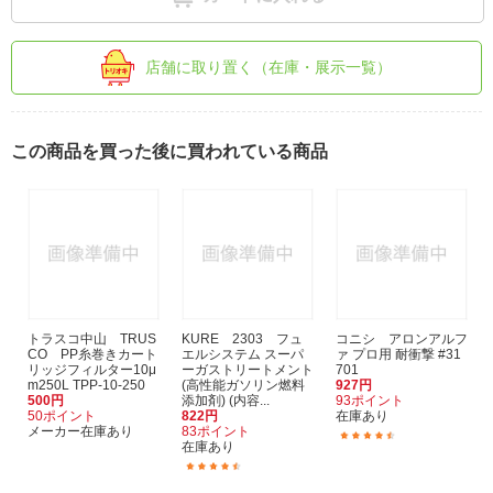
店舗に取り置く（在庫・展示一覧）
この商品を買った後に買われている商品
トラスコ中山 TRUS
KURE 2303 フュ
コニシ アロンアルフ
CO PP糸巻きカート
エルシステム スーパ
ァ プロ用 耐衝撃 #31
リッジフィルター10μ
ーガストリートメント
701
m250L TPP-10-250
(高性能ガソリン燃料
927円
500円
添加剤) (内容...
93ポイント
50ポイント
822円
在庫あり
メーカー在庫あり
83ポイント
(31)
在庫あり
(7)