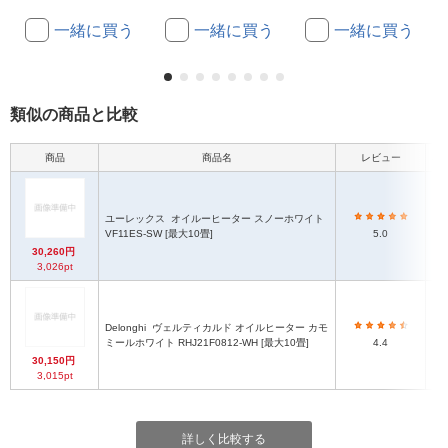
一緒に買う
一緒に買う
一緒に買う
類似の商品と比較
商品
商品名
レビュー
本
ユーレックス
オイルーヒーター スノーホワイト
6
VF11ES-SW [最大10畳]
5.0
30,260円
3,026pt
Delonghi
ヴェルティカルド オイルヒーター カモ
ミールホワイト RHJ21F0812-WH [最大10畳]
4.4
30,150円
3,015pt
詳しく比較する