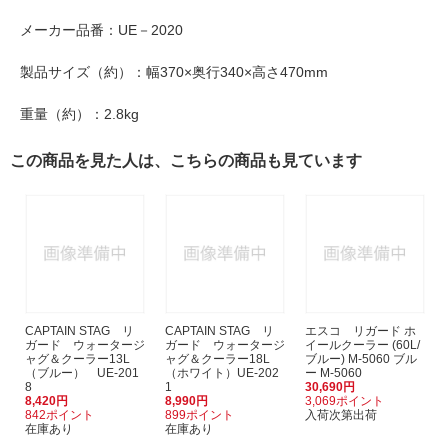
メーカー品番：UE－2020
製品サイズ（約）：幅370×奥行340×高さ470mm
重量（約）：2.8kg
この商品を見た人は、こちらの商品も見ています
CAPTAIN STAG リ
CAPTAIN STAG リ
エスコ リガード ホ
ガード ウォータージ
ガード ウォータージ
イールクーラー (60L/
ャグ＆クーラー13L
ャグ＆クーラー18L
ブルー) M-5060 ブル
（ブルー） UE-201
（ホワイト）UE-202
ー M-5060
8
1
30,690円
8,420円
8,990円
3,069ポイント
842ポイント
899ポイント
入荷次第出荷
在庫あり
在庫あり