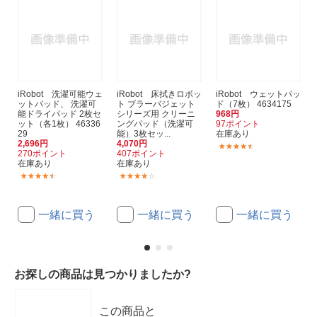
iRobot 洗濯可能ウェ
iRobot 床拭きロボッ
iRobot ウェットパッ
ットパッド、 洗濯可
ト ブラーバジェット
ド（7枚） 4634175
能ドライパッド 2枚セ
シリーズ用 クリーニ
968円
ット（各1枚） 46336
ングパッド（洗濯可
97ポイント
29
能）3枚セッ...
在庫あり
2,696円
4,070円
(35)
270ポイント
407ポイント
在庫あり
在庫あり
(2)
(20)
一緒に買う
一緒に買う
一緒に買う
お探しの商品は見つかりましたか?
この商品と