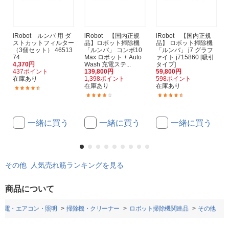
iRobot ルンバ 用 ダ
iRobot 【国内正規
iRobot 【国内正規
ストカットフィルター
品】ロボット掃除機
品】 ロボット掃除機
（3個セット） 46513
「ルンバ」 コンボ10
「ルンバ」 j7 グラフ
74
Max ロボット + Auto
ァイト j715860 [吸引
4,370円
Wash 充電ステ...
タイプ]
437ポイント
139,800円
59,800円
在庫あり
1,398ポイント
598ポイント
在庫あり
在庫あり
(61)
(5)
(85)
一緒に買う
一緒に買う
一緒に買う
その他 人気売れ筋ランキングを見る
商品について
家電・エアコン・照明
掃除機・クリーナー
ロボット掃除機関連品
その他