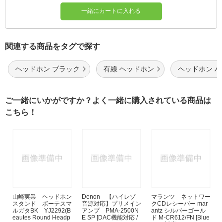
一緒にカートに入れる
関連する商品をタグで探す
ヘッドホン ブラック
有線 ヘッドホン
ヘッドホン 
ご一緒にいかがですか？よく一緒に購入されている商品は
こちら！
山崎実業 ヘッドホン
Denon 【ハイレゾ
マランツ ネットワー
スタンド ボーテスマ
音源対応】プリメイン
クCDレシーバー mar
ルガタBK YJ2292(B
アンプ PMA-2500N
antz シルバーゴール
eautes Round Headp
E SP [DAC機能対応 /
ド M-CR612/FN [Blue