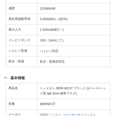
感度
103dB/mW
再生周波数帯域
5-80000Hz（JEITA）
最大入力
1.500mW(IEC＊)
インピーダンス
24Ω（1kHzにて）
ハイレゾ音源
ハイレゾ対応
防水・防滴
防水・防滴非対応
基本情報
商品名
ヘッドホン MDR-M1ST ブラック [オーバーヘッ
ド型 /φ6.3mm 標準プラグ]
型番
MDRM1ST
メーカー
SONY｜ソニー
（
メーカーサイトへ
）