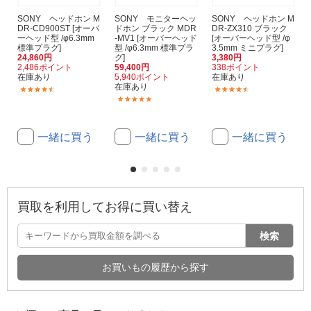
SONY ヘッドホン M
SONY モニターヘッ
SONY ヘッドホン M
DR-CD900ST [オーバ
ドホン ブラック MDR
DR-ZX310 ブラック
ーヘッド型 /φ6.3mm
-MV1 [オーバーヘッド
[オーバーヘッド型 /φ
標準プラグ]
型 /φ6.3mm 標準プラ
3.5mm ミニプラグ]
24,860円
グ]
3,380円
2,486ポイント
59,400円
338ポイント
在庫あり
5,940ポイント
在庫あり
在庫あり
(150)
(132)
(27)
一緒に買う
一緒に買う
一緒に買う
買取を利用してお得に買い替え
検索
お買いもの履歴から探す