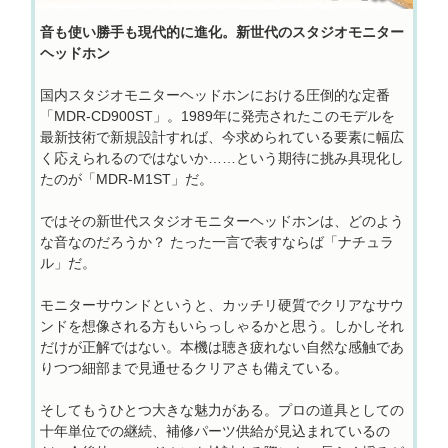
音も使い勝手も現代的に進化。新世代のスタジオモニター
ヘッドホン
国内スタジオモニターヘッドホンにおける圧倒的な定番
「MDR-CD900ST」。1989年に発売されたこのモデルを
最新技術で新規設計すれば、今求められている要素に幅広
く応えられるのではないか……という期待に挑み具現化し
たのが「MDR-M1ST」だ。
ではその新世代スタジオモニターヘッドホンは、どのよう
な音なのだろうか？ たった一言で表すならば「ナチュラ
ル」だ。
モニターサウンドというと、カッチリ硬質でクリアなサウ
ンドを想像される方もいらっしゃるかと思う。しかしそれ
だけが正解ではない。本機は聴き疲れない自然な感触であ
りつつ細部まで見通せるクリアさも備えている。
そしてもうひとつ大きな魅力がある。プロの道具としての
十年単位での継続、補修パーツ供給が見込まれているの