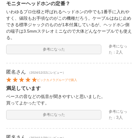
モニターヘッドホンの定番？
いわゆるプロ仕様と呼ばれるヘッドホンの中でも1番手に入れや
すく、値段もお手頃なのがこの機種だろう。ケーブルはねじ止め
できる標準ジャックのものが1本付属しているが、ヘッドホン側
の端子は3.5mmステレオミニなので大体どんなケーブルでも使え
る。
参考になっ
参考になった
2人
た：
匿名
さん
（2024/12/22にレビュー）
ビックカメラグループで購入
満足しています
ベースの音などの低音が聞きやすいと思いました。
買ってよかったです。
参考になっ
参考になった
3人
た：
匿名
さん
（2024/11/29にレビュー）