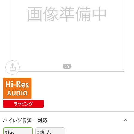
1/2
ハイレゾ音源
：
対応
対応
非対応