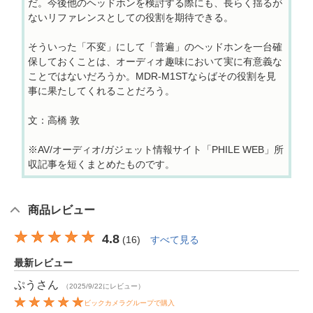
だ。今後他のヘッドホンを検討する際にも、長らく揺るが
ないリファレンスとしての役割を期待できる。
そういった「不変」にして「普遍」のヘッドホンを一台確
保しておくことは、オーディオ趣味において実に有意義な
ことではないだろうか。MDR-M1STならばその役割を見
事に果たしてくれることだろう。
文：高橋 敦
※AV/オーディオ/ガジェット情報サイト「PHILE WEB」所
収記事を短くまとめたものです。
商品レビュー
4.8
(
16
)
すべて見る
最新レビュー
ぷう
さん
（2025/9/22にレビュー）
ビックカメラグループで購入