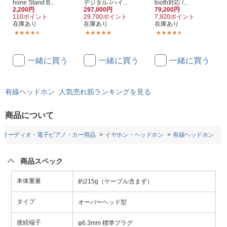
hone Stand B...
デジタル /ハイ...
tooth対応 /...
2,200円
297,000円
79,200円
110ポイント
29,700ポイント
7,920ポイント
在庫あり
在庫あり
在庫あり
(14)
(13)
(115)
一緒に買う
一緒に買う
一緒に買う
有線ヘッドホン 人気売れ筋ランキングを見る
商品について
オーディオ・電子ピアノ・カー用品
イヤホン・ヘッドホン
有線ヘッドホン
商品スペック
本体重量
約215g（ケーブル含まず）
タイプ
オーバーヘッド型
接続端子
φ6.3mm 標準プラグ