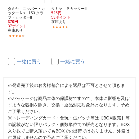
タミヤ ニッパー・カ
タミヤ ＰカッターII
ッター No．153 クラ
525円
フトカッターII
53ポイント
370円
在庫あり
37ポイント
(9)
在庫あり
(7)
一緒に買う
一緒に買う
※発送完了後のお客様都合による返品は不可とさせて頂きま
す。
※パッケージは商品本体の保護材ですので、本体に影響を及ぼ
すような破損を除き、交換・返品対応対象外となります。予め
ご了承ください。
※トレーディングカード・食玩・缶バッチ等は【BOX販売】等
の記載がない限りパック・個数単位での販売となります。BOX
入り数でご購入頂いてもBOXでの出荷ではありません。外箱は
付属致しませんので予めご了承ください。