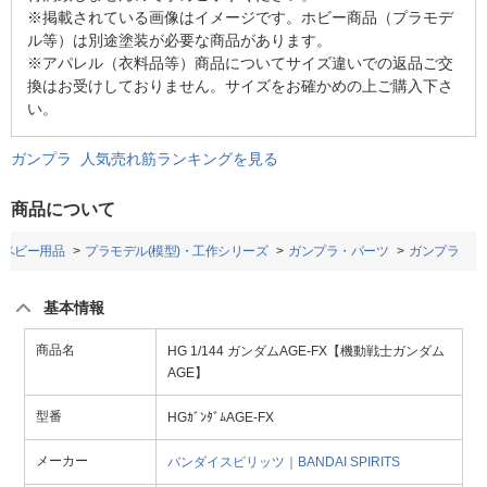
※掲載されている画像はイメージです。ホビー商品（プラモデ
ル等）は別途塗装が必要な商品があります。
※アパレル（衣料品等）商品についてサイズ違いでの返品ご交
換はお受けしておりません。サイズをお確かめの上ご購入下さ
い。
ガンプラ 人気売れ筋ランキングを見る
商品について
・ベビー用品
プラモデル(模型)・工作シリーズ
ガンプラ・パーツ
ガンプラ
基本情報
商品名
HG 1/144 ガンダムAGE-FX【機動戦士ガンダム
AGE】
型番
HGｶﾞﾝﾀﾞﾑAGE-FX
メーカー
バンダイスピリッツ｜BANDAI SPIRITS