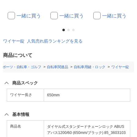
一緒に買う
一緒に買う
一緒に買う
ワイヤー錠 人気売れ筋ランキングを見る
商品について
スポーツ・自転車・ゴルフ
自転車関連品
自転車用鍵・ロック
ワイヤー錠
商品スペック
ワイヤー長さ
650mm
基本情報
商品名
ダイヤル式スタンダードチェーンロック ABUS
アバス1200/60 (650mm/ブラック) 85_3603103