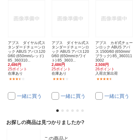
アブス ダイヤル式ス
アブス ダイヤル式ス
アブス カギ式チェー
タンダードチェーンロ
タンダードチェーンロ
ンロック ABUS アバ
ック ABUS アバス120
ック ABUS アバス120
ス 1500/60 (650mm/
0/60 (650mm/レッド)
0/60 (650mm/ホワイ
ブラック) 85_360311
85_360310...
ト) 85_3603...
3002
2,486円
2,486円
2,508円
25ポイント
25ポイント
26ポイント
在庫あり
在庫あり
入荷次第出荷
(13)
(13)
(11)
一緒に買う
一緒に買う
一緒に買う
お探しの商品は見つかりましたか?
この商品と