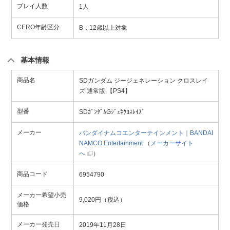
プレイ人数
1人
CERO年齢区分
B：12歳以上対象
基本情報
商品名
SDガンダム ジージェネレーション クロスレイ
ズ 通常版 【PS4】
型番
SDｶﾞﾝﾀﾞﾑGｼﾞｪﾈｸﾛｽﾚｲｽﾞ
メーカー
バンダイナムコエンターテインメント｜BANDAI
NAMCO Entertainment
（
メーカーサイト
へ
）
商品コード
6954790
メーカー希望小売
9,020円（税込）
価格
メーカー発売日
2019年11月28日