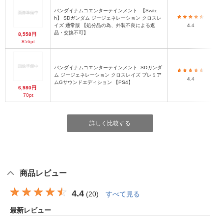
バンダイナムコエンターテインメント
【Switc
h】 SDガンダム ジージェネレーション クロスレ
イズ 通常版 【処分品の為、外装不良による返
4.4
品・交換不可】
8,558円
856pt
バンダイナムコエンターテインメント
SDガンダ
ム ジージェネレーション クロスレイズ プレミア
4.4
ムGサウンドエディション 【PS4】
6,980円
70pt
詳しく比較する
商品レビュー
4.4
(
20
)
すべて見る
最新レビュー