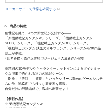
メーカーサイトで仕様を確認する
商品の特徴
創世記を経て、4つの新世紀が交錯する――
「新機動戦記ガンダムＷ」シリーズ、「機動戦士ガンダム
SEED」シリーズ、「機動戦士ガンダムOO」シリーズ、
「機動戦士ガンダム 鉄血のオルフェンズ」シリーズから30作品
以上が参戦。
4世界を描く原作追体験型ジージェネの最新作が登場！
高精細の3Dモデルやキャラクターカットインによるダイナミッ
クな演出で描かれる迫力の戦闘シーン。
「開発」「設計」「捕獲」といったシリーズ独自のゲームシステ
ムの他、戦略面でも様々な新要素を搭載。
自分だけの部隊編成で、戦場へ出撃せよ！
【参戦作品】
☆ 新機動戦記ガンダムW