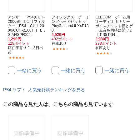
アンサー PS4(CUH-
アイレックス ゲーミ
ELECOM ゲーム用
2000)用 ホコリフィル
ングヘッドセット for
オーディオ ミキサー
ター［PS4（CUH-20
PlayStation4 ILX4P18
ボイスチャット音とゲ
00/CUH-2100）］ BK
0
ーム音を同時に聞ける
S-ANSPF002
4,920円
【 PS5 PS4...
1,290円
492ポイント
2,980円
129ポイント
在庫あり
298ポイント
店在庫有り 2～3日出
在庫あり
(11)
荷
(21)
(43)
一緒に買う
一緒に買う
一緒に買う
PS4 ソフト 人気売れ筋ランキングを見る
この商品を見た人は、こちらの商品も見ています