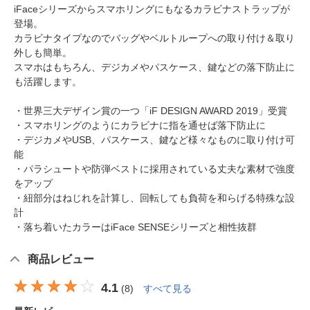
iFaceシリーズからスマホリングにもなるカラビナストラップが
登場。
カラビナタイプなのでバッグやベルトループへの取り付け＆取り
外しも簡単。
スマホはもちろん、デジカメやパスケース、鍵などの落下防止に
も活躍します。
・世界三大デザイン賞の一つ「iF DESIGN AWARD 2019」受賞
・スマホリングのようにカラビナに指を通せば落下防止に
・デジカメやUSB、パスケース、鍵など様々なものに取り付け可
能
・パラシュートや防弾ベストに採用されている丈夫な素材で強度
をアップ
・紐部分はねじれを計算し、回転しても負荷を和らげる特殊な設
計
・落ち着いたカラーはiFace SENSEシリーズと相性抜群
商品レビュー
4.1
(
8
)
すべて見る