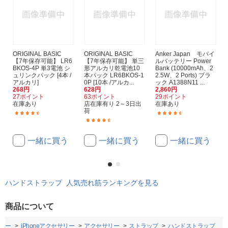
ORIGINAL BASIC
ORIGINAL BASIC
Anker Japan モバイ
【7年保存可能】 LR6
【7年保存可能】 単三
ルバッテリー Power
BKOS-4P 単3電池 シ
形アルカリ乾電池10
Bank (10000mAh、2
ュリンクパック [4本 /
本パック LR6BKOS-1
2.5W、2 Ports) ブラ
アルカリ]
0P [10本 /アルカ...
ック A1388N11 ...
268円
628円
2,860円
27ポイント
63ポイント
29ポイント
在庫あり
店在庫有り 2～3日出
在庫あり
荷
(335)
(107)
(941)
一緒に買う
一緒に買う
一緒に買う
ハンドストラップ 人気売れ筋ランキングを見る
商品について
リー
iPhoneアクセサリー
アクセサリー
ストラップ
ハンドストラップ