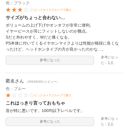
色：ブラック
ビックカメラグループで購入
サイズがちょっと合わない…
ボリュームの上げ下げやオンオフが非常に便利。
イヤーピースが耳にフィットしないのが難点。
Sだと外れやすく、Mだと痛くなる。
PS本体に付いてくるイヤホンマイクよりは性能が格段に良くな
ったけど、ヘッドホンタイプの方が良かったのかな…。
参考になっ
参考になった
1人
た：
匿名
さん
（2024/6/20にレビュー）
色：ブルー
ビックカメラグループで購入
これはっきり言っておもちゃ
音が特に悪いです。100均以下レベルです。
参考になっ
参考になった
2人
た：