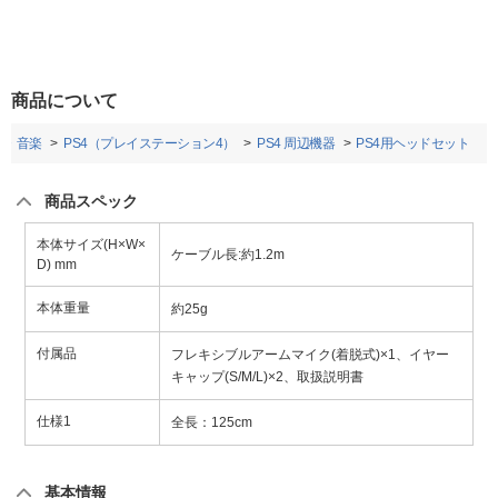
商品について
画・音楽
PS4（プレイステーション4）
PS4 周辺機器
PS4用ヘッドセット
商品スペック
本体サイズ(H×W×
ケーブル長:約1.2m
D) mm
本体重量
約25g
付属品
フレキシブルアームマイク(着脱式)×1、イヤー
キャップ(S/M/L)×2、取扱説明書
仕様1
全長：125cm
基本情報