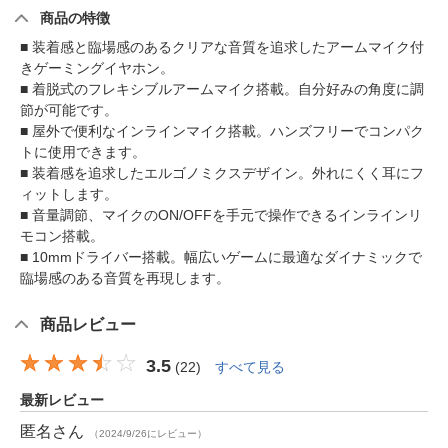
商品の特徴
■ 装着感と臨場感のあるクリアな音質を追求したアームマイク付
きゲーミングイヤホン。
■ 着脱式のフレキシブルアームマイク搭載。自分好みの角度に調
節が可能です。
■ 屋外で便利なインラインマイク搭載。ハンズフリーでコンパク
トに使用できます。
■ 装着感を追求したエルゴノミクスデザイン。外れにくく耳にフ
ィットします。
■ 音量調節、マイクのON/OFFを手元で操作できるインラインリ
モコン搭載。
■ 10mmドライバー搭載。幅広いゲームに最適なダイナミックで
臨場感のある音質を再現します。
商品レビュー
3.5
(
22
)
すべて見る
最新レビュー
匿名
さん
（2024/9/26にレビュー）