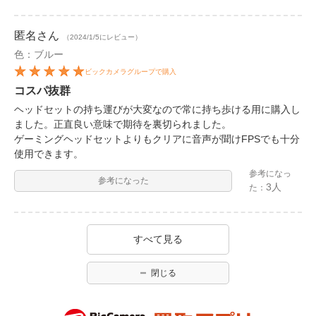
匿名
さん
（2024/1/5にレビュー）
色：ブルー
ビックカメラグループで購入
コスパ抜群
ヘッドセットの持ち運びが大変なので常に持ち歩ける用に購入し
ました。正直良い意味で期待を裏切られました。
ゲーミングヘッドセットよりもクリアに音声が聞けFPSでも十分
使用できます。
参考になっ
参考になった
3人
た：
すべて見る
閉じる