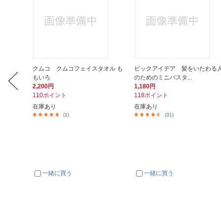
プランニ
クムコ クムコフェイスタオル も
ビックアイデア 髪をいたわる
もいろ
のためのミニバスタ...
2,200円
1,180円
110ポイント
118ポイント
在庫あり
在庫あり
(1)
(31)
一緒に買う
一緒に買う