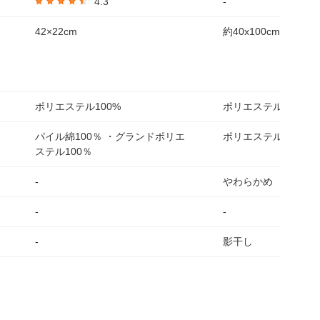
4.3
-
42×22cm
約40x100cm
ポリエステル100%
ポリエステル100%
パイル綿100％ ・グランドポリエ
ポリエステル75%ナイ
ステル100％
-
やわらかめ
-
-
-
影干し