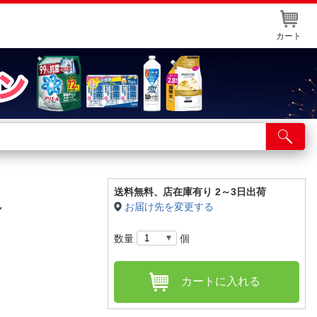
カート
店舗サービス
ット取り置き
イントカードWEB登録
送料無料、
店在庫有り 2～3日出荷
ん
お届け先を変更する
舗情報・店舗一覧
数量
個
取り寄せ品入荷状況照会
カートに入れる