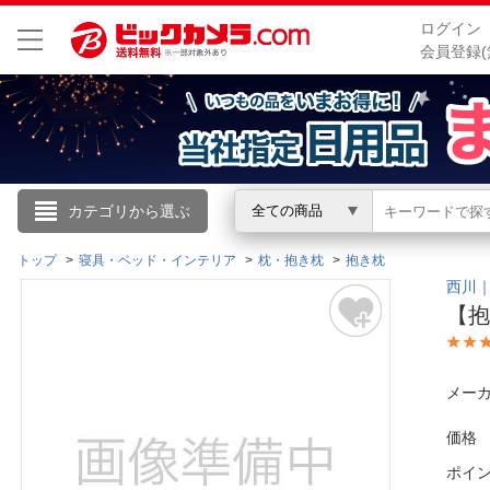
ログイン
会員登録(
こんにちは
カテゴリから選ぶ
全ての商品
ログイン
トップ
寝具・ベッド・インテリア
枕・抱き枕
抱き枕
西川｜N
【抱
新規会員登録
会員メニュー
メーカ
お買いもの履歴
価格
ポイ
閲覧履歴