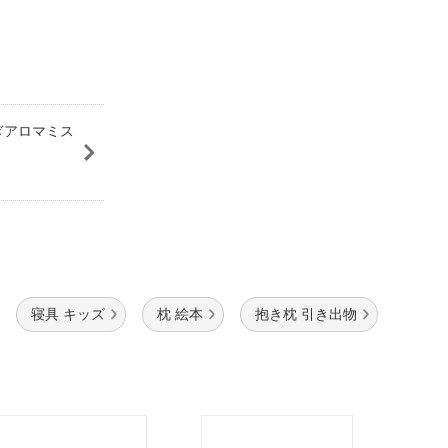
ぎアロマミス
寝具 キッズ
枕 絵本
抱き枕 引き出物