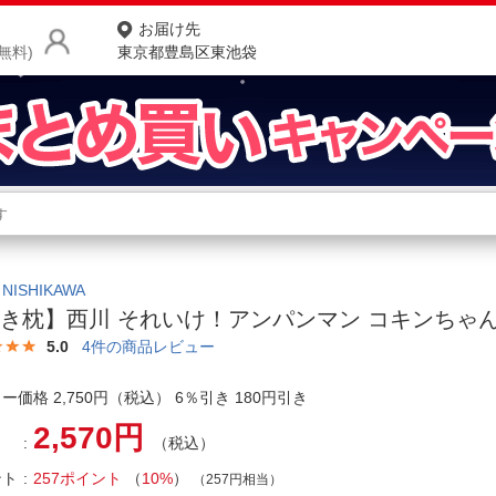
お届け先
無料)
東京都豊島区東池袋
商品をさがす
ランキングからさがす
ネ
カテゴリ一覧からさがす
ポ
ISHIKAWA
き枕】西川 それいけ！アンパンマン コキンちゃ
店
5.0
4
件の商品レビュー
お
ー価格 2,750円（税込） 6％引き 180円引き
お客様サポート
2,570円
（税込）
ご利用ガイド
ント
257ポイント
（
10%
）
（257円相当）