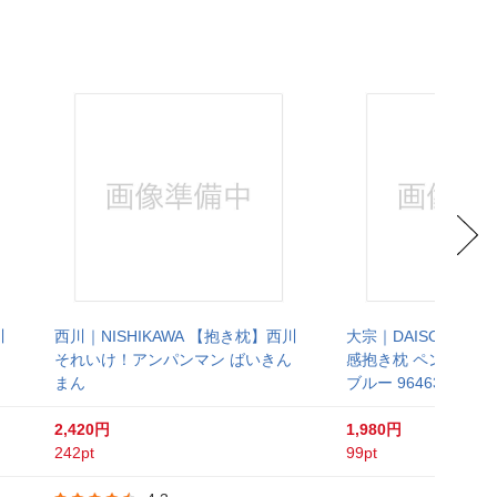
川
西川｜NISHIKAWA 【抱き枕】西川
大宗｜DAISOU 【
それいけ！アンパンマン ばいきん
感抱き枕 ペンギン(約10
まん
ブルー 964632/BL
2,420円
1,980円
242pt
99pt