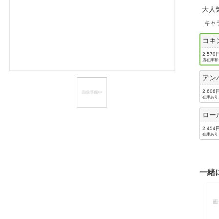
大人
ほしいもの
キャ
お知らせ
コキ
2,570
店在庫有
アン
2,606
在庫あり
ロー
2,454
在庫あり
一緒