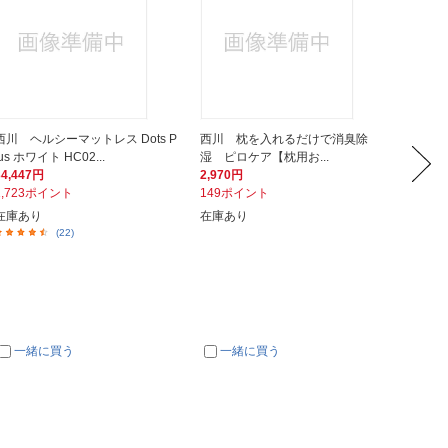
西川 ヘルシーマットレス Dots P
西川 枕を入れるだけで消臭除
グロー
lus ホワイト HC02...
湿 ピロケア【枕用お...
ング ア
34,447円
2,970円
275円
1,723ポイント
149ポイント
14ポイ
在庫あり
在庫あり
在庫あ
(22)
一緒に買う
一緒に買う
一