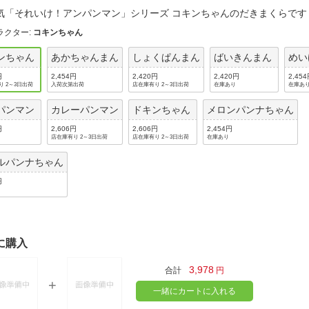
法
よくある質問・お問合せ
気「それいけ！アンパンマン」シリーズ コキンちゃんのだきまくら
I
ラクター
:
コキンちゃん
ご利用規約
ンちゃん
あかちゃんまん
しょくぱんまん
ばいきんまん
めい
円
2,454円
2,420円
2,420円
2,45
り 2～3日出荷
入荷次第出荷
店在庫有り 2～3日出荷
在庫あり
在庫あ
E
パンマン
カレーパンマン
ドキンちゃん
メロンパンナちゃん
円
2,606円
2,606円
2,454円
店在庫有り 2～3日出荷
店在庫有り 2～3日出荷
在庫あり
ルパンナちゃん
円
に購入
3,978
合計
円
一緒にカートに入れる