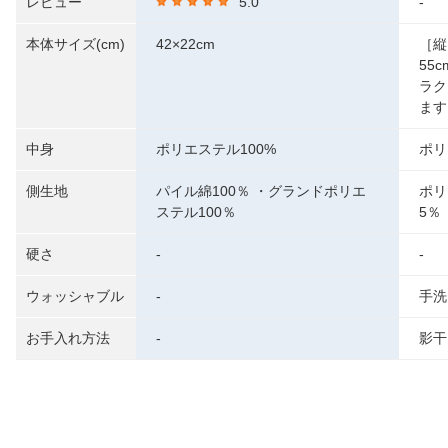
レビュー
5.0
-
本体サイズ(cm)
42×22cm
［縦
55
ラク
ます
中身
ポリエステル100%
ポリ
側生地
パイル綿100％ ・グランドポリエ
ポリ
ステル100％
5％
硬さ
-
-
ウォッシャブル
-
手洗
お手入れ方法
-
影干