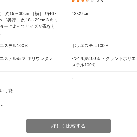
3.5
］ 約15～30cm ［横］ 約46～
42×22cm
cm ［奥行］ 約18～29cm※キャ
ターによってサイズが異なり
。
エステル100％
ポリエステル100%
エステル95％ ポリウレタン
パイル綿100％ ・グランドポリエ
ステル100％
-
い可能
-
し
-
詳しく比較する