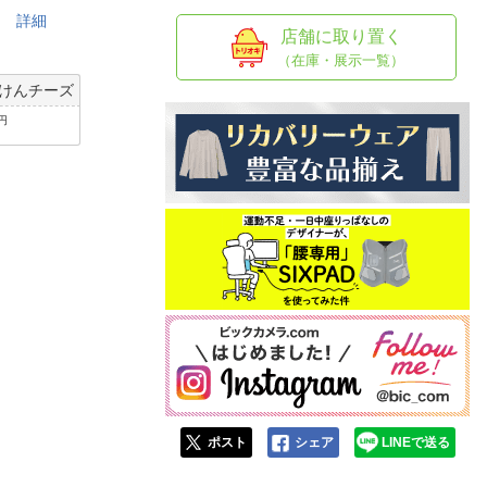
人窓口
です
詳細
店舗に取り置く
R情報
（在庫・展示一覧）
けんチーズ
4円
り
nglish / 中文
ポスト
シェア
LINEで送る