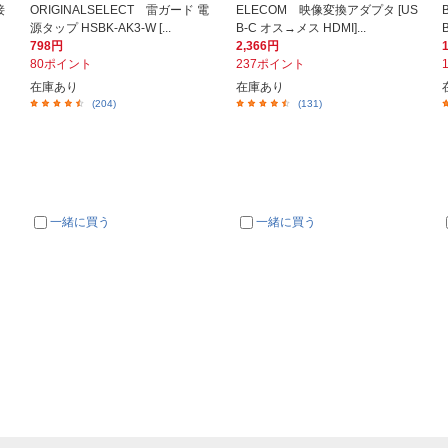
接
ORIGINALSELECT 雷ガード 電
ELECOM 映像変換アダプタ [US
源タップ HSBK-AK3-W [...
B-C オス→メス HDMI]...
798円
2,366円
80ポイント
237ポイント
在庫あり
在庫あり
(204)
(131)
一緒に買う
一緒に買う