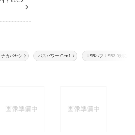
ワイト KUC-3
 ナカバヤシ
バスパワー Gen1
USBハブ USB3.0対応