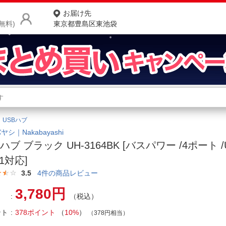
お届け先
無料)
東京都豊島区東池袋
商品をさがす
ランキングからさがす
ネ
USBハブ
カテゴリ一覧からさがす
ポ
シ｜Nakabayashi
Bハブ ブラック UH-3164BK [バスパワー /4ポート /U
店
n1対応]
お
3.5
4
件の商品レビュー
お客様サポート
3,780円
（税込）
ント
378ポイント
（
10%
）
ご利用ガイド
（378円相当）