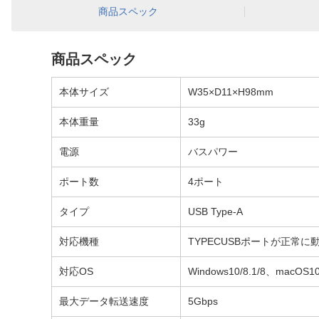
商品スペック
商品スペック
本体サイズ
W35×D11×H98mm
本体重量
33g
電源
バスパワー
ポート数
4ポート
タイプ
USB Type-A
対応機種
TYPECUSBポートが正常に
対応OS
Windows10/8.1/8、macOS1
最大データ転送速度
5Gbps