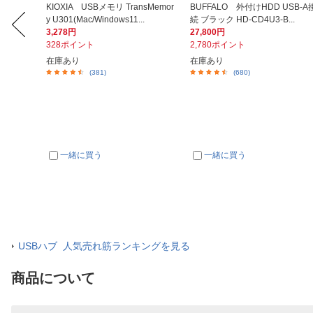
 ブルー
KIOXIA USBメモリ TransMemor
BUFFALO 外付けHDD USB-A
y U301(Mac/Windows11...
続 ブラック HD-CD4U3-B...
3,278円
27,800円
328ポイント
2,780ポイント
在庫あり
在庫あり
(381)
(680)
一緒に買う
一緒に買う
USBハブ 人気売れ筋ランキングを見る
商品について