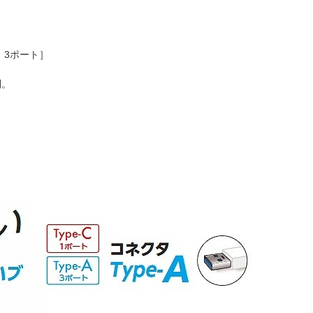
：3ポート］
利。