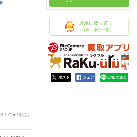
人窓口
細
R情報
店舗に取り置く
（在庫・展示一覧）
nglish / 中文
ポスト
シェア
LINEで送る
3.1 Gen1対応]