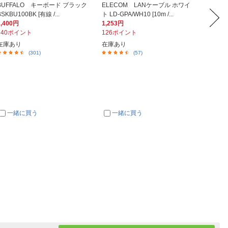
BUFFALO キーボード ブラック
ELECOM LANケーブル ホワイ
ORIGI
BSKBU100BK [有線 /...
ト LD-GPA/WH10 [10m /...
HSBK-T1
1,400円
1,253円
498円
140ポイント
126ポイント
5ポイ
在庫あり
在庫あり
在庫あ
(301)
(57)
一緒に買う
一緒に買う
一