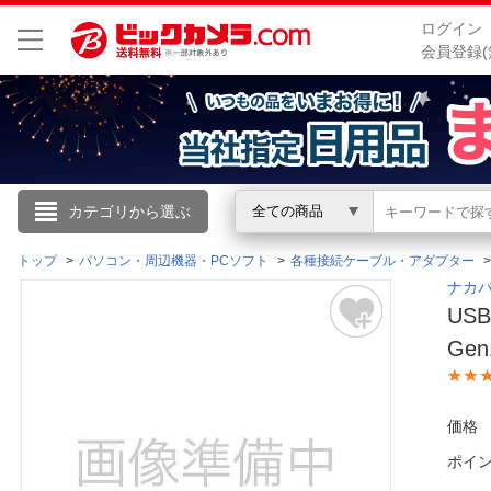
ログイン
会員登録(
こんにちは
カテゴリから選ぶ
全ての商品
ログイン
トップ
パソコン・周辺機器・PCソフト
各種接続ケーブル・アダプター
ナカバヤ
US
新規会員登録
Ge
会員メニュー
価格
お買いもの履歴
ポイ
閲覧履歴