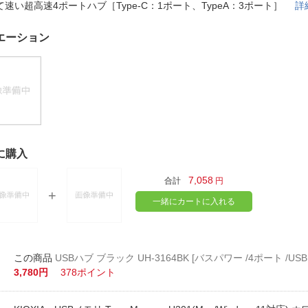
法
て速い超高速4ポートハブ［Type-C：1ポート、TypeA：3ポート］
詳
よくある質問・お問合せ
I
ご利用規約
エーション
E
に購入
7,058
合計
円
一緒にカートに入れる
USBハブ ブラック UH-3164BK [バスパワー /4ポート /USB 
3,780円
378ポイント