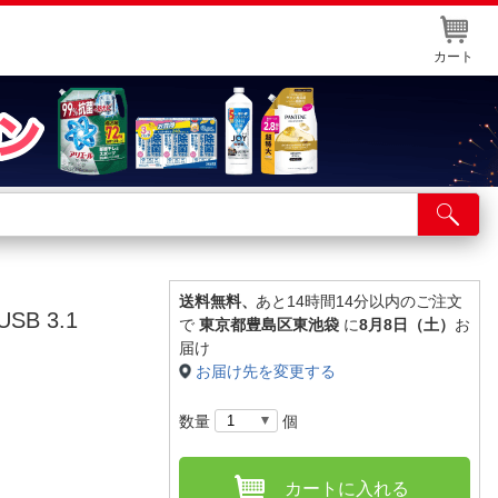
カート
店舗サービス
ット取り置き
イントカードWEB登録
送料無料、
あと14時間14分以内のご注文
SB 3.1
で
東京都豊島区東池袋
に
8月8日（土）
お
舗情報・店舗一覧
届け
お届け先を変更する
取り寄せ品入荷状況照会
数量
個
カートに入れる