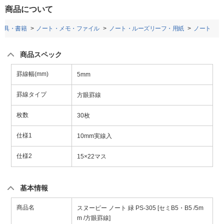
商品について
房具・書籍
ノート・メモ・ファイル
ノート・ルーズリーフ・用紙
ノート
商品スペック
罫線幅(mm)
5mm
罫線タイプ
方眼罫線
枚数
30枚
仕様1
10mm実線入
仕様2
15×22マス
基本情報
商品名
スヌーピー ノート 緑 PS-305 [セミB5・B5 /5m
m /方眼罫線]