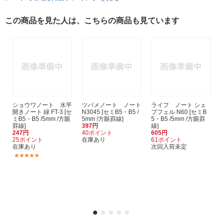
この商品を見た人は、こちらの商品も見ています
ショウワノート 水平
ツバメノート ノート
ライフ ノート シェ
開きノート 緑 FT-3 [セ
N3045 [セミB5・B5 /
プフェル N60 [セミB
ミB5・B5 /5mm /方眼
5mm /方眼罫線]
5・B5 /5mm /方眼罫
罫線]
397円
線]
247円
40ポイント
605円
25ポイント
在庫あり
61ポイント
在庫あり
次回入荷未定
(4)