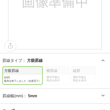
罫線タイプ
：
方眼罫線
方眼罫線
横罫線
縦罫
選択可能な
選択可能な
97円
商品を表示
商品を表示
販売を終了しました（生産完了）
罫線幅(mm)
：
5mm