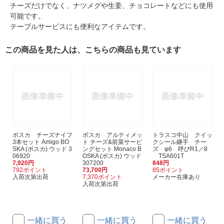
チーズだけでなく、ナツメグや生姜、チョコレートなどにも使用
可能です。
テーブルサービスにも便利なアイテムです。
この商品を見た人は、こちらの商品も見ています
ボスカ チーズナイフ
ボスカ アルティメッ
トラスコ中山 クイッ
3本セット Amigo BO
ト チーズ&前菜サービ
クシール継手 チー
SKA (ボスカ) ウッド 3
ングセット Monaco B
ズ φ6 呼びR1／8
06920
OSKA (ボスカ) ウッド
TSA601T
7,920円
307200
848円
792ポイント
73,700円
85ポイント
入荷次第出荷
7,370ポイント
メーカー在庫あり
入荷次第出荷
一緒に買う
一緒に買う
一緒に買う