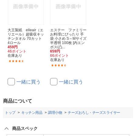
大王製紙 elleair（エ
エステー ファミリー
リエール）超吸収キッ
お料理にぴったり 手
チンタオル 70カット
袋 小さめ S～Mサイズ
4ロール
半透明 100枚 [内エン
459円
ボス(凸...
46ポイント
659円
在庫あり
66ポイント
在庫あり
(219)
(29)
一緒に買う
一緒に買う
商品について
トップ
キッチン用品
調理小物
チーズおろし・チーズスライサー
商品スペック