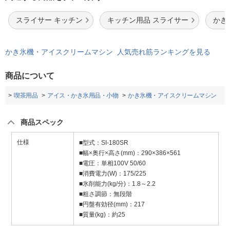
スライサー キッチン
キッチン用品 スライサー
かき
かき氷機・アイスクリームマシン 人気売れ筋ランキングを見る
商品について
品
喫茶用品
アイス・かき氷用品・小物
かき氷機・アイスクリームマシン
商品スペック
仕様
■型式：SI-180SR
■幅×奥行×高さ(mm)：290×386×561
■電圧：単相100V 50/60
■消費電力(W)：175/225
■氷削能力(kg/分)：1.8～2.2
■粗さ調節：無段階
■円盤有効径(mm)：217
■質量(kg)：約25