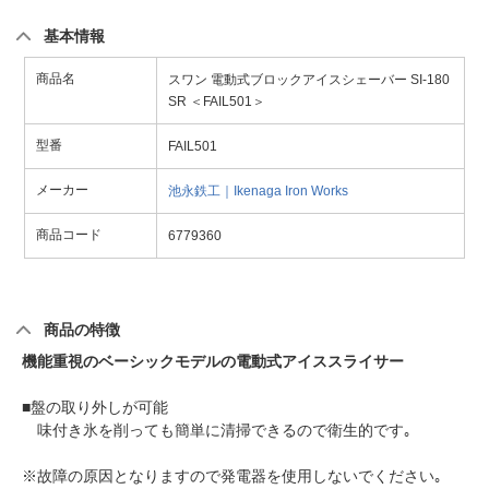
基本情報
商品名
スワン 電動式ブロックアイスシェーバー SI-180
SR ＜FAIL501＞
型番
FAIL501
メーカー
池永鉄工｜Ikenaga Iron Works
商品コード
6779360
商品の特徴
機能重視のベーシックモデルの電動式アイススライサー
■盤の取り外しが可能
味付き氷を削っても簡単に清掃できるので衛生的です｡
※故障の原因となりますので発電器を使用しないでください｡