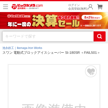
ログイン
会員登録(無料)
池永鉄工｜Ikenaga Iron Works
スワン 電動式ブロックアイスシェーバー SI-180SR ＜FAIL501＞