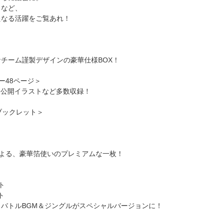
ラなど、
たなる活躍をご覧あれ！
チーム謹製デザインの豪華仕様BOX！
ー48ページ＞
未公開イラストなど多数収録！
ブックレット＞
よる、豪華箔使いのプレミアムな一枚！
ト
ト
トルBGM＆ジングルがスペシャルバージョンに！