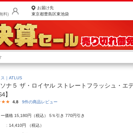
お届け先
無料)
東京都豊島区東池袋
商品をさがす
ランキングからさがす
ネ
カテゴリ一覧からさがす
ポ
ス｜ATLUS
ソナ５ ザ・ロイヤル ストレートフラッシュ・エ
店
S4】
お
4.8
9
件の商品レビュー
お客様サポート
ー価格 15,180円（税込） 5％引き 770円引き
ご利用ガイド
14,410円
（税込）