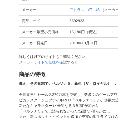
メーカー
アトラス｜ATLUS
（
メーカ
商品コード
6692923
メーカー希望小売価格
15,180円（税込）
メーカー発売日
2019年10月31日
詳しくは以下のサイトもご確認ください。
メーカーサイトで仕様を確認する
商品の特徴
奪え、その意志で。ペルソナ５、新生（ザ・ロイヤル）―
全世界累計セールス270万本を突破し、数多くのゲームア
ピカレスク・ジュブナイルRPG「ペルソナ５」が、多数の
新たなキャラクターや“未知なる３学期”が加わり
「ペルソナ５」では語られなかった“深層”が明らかに…！
また、新スポット・イベントの追加で充実の学生ライフは