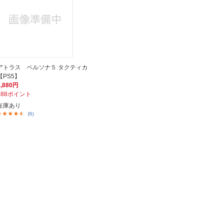
アトラス ペルソナ５ タクティカ
【PS5】
5,880円
588ポイント
在庫あり
(6)