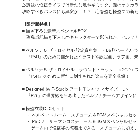
放課後の怪盗ライフでは新たな敵やギミック、謎のオタカ
攻略すべきパレスにも異変が…！？ 心を盗む怪盗団の新
【限定版特典】
■ 描き下ろし豪華スペシャルBOX
副島成記描き下ろしのキャラクターで彩られた、ペルソナ
■ ペルソナ５ ザ・ロイヤル 設定資料集 ＜B5判ハードカバ
『P5R』のために描かれたイラストや設定画、ラフ画、
■ ペルソナ５ ザ・ロイヤル サウンドトラック ＜2CD＋
『P5R』のために新たに制作された楽曲を完全収録！
■ Designed by P-Studio アートＴシャツ ＜サイズ：L＞
『P５』の世界観を生み出したペルソナチームデザインに
■ 怪盗衣装DLCセット
・ ベルベットルームコスチューム＆BGMスペシャルセッ
・ P5Dフェザーマンコスチューム＆BGMスペシャルセッ
ゲーム内で怪盗姿の際着用できるコスチュームに加え、バ