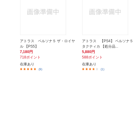
アトラス ペルソナ５ ザ・ロイヤ
アトラス 【PS4】 ペルソナ５
ル 【PS5】
タクティカ 【処分品...
7,180円
5,880円
718ポイント
588ポイント
在庫あり
在庫あり
(9)
(1)