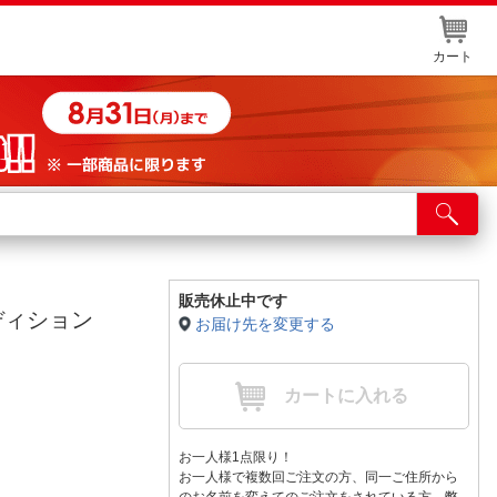
カート
店舗サービス
ット取り置き
イントカードWEB登録
販売休止中です
ディション
お届け先を変更する
舗情報・店舗一覧
取り寄せ品入荷状況照会
カートに入れる
お一人様1点限り！
お一人様で複数回ご注文の方、同一ご住所から