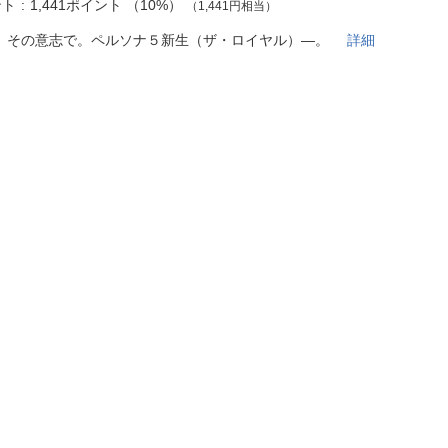
法
ント
1,441ポイント
（
10%
）
（1,441円相当）
よくある質問・お問合せ
I
、その意志で。ペルソナ５新生（ザ・ロイヤル）―。
詳細
ご利用規約
E