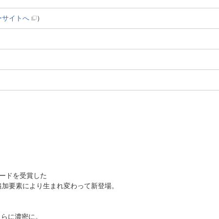
ーサイトへ
）
。
ワードを受賞した
追加要素により生まれ変わって新登場。
さらに濃密に。