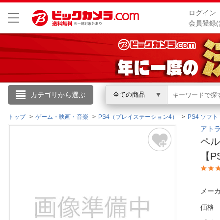
ログイン
会員登録(
こんにちは
カテゴリから選ぶ
全ての商品
ログイン
トップ
ゲーム・映画・音楽
PS4（プレイステーション4）
PS4 ソフト
アトラ
ペル
新規会員登録
【P
会員メニュー
メーカ
お買いもの履歴
価格
閲覧履歴