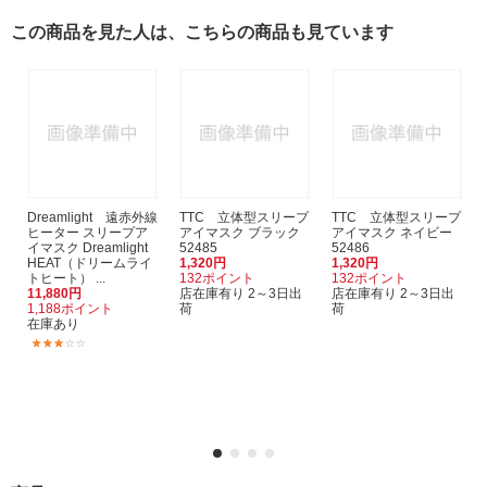
この商品を見た人は、こちらの商品も見ています
Dreamlight 遠赤外線
TTC 立体型スリープ
TTC 立体型スリープ
ヒーター スリープア
アイマスク ブラック
アイマスク ネイビー
イマスク Dreamlight
52485
52486
HEAT（ドリームライ
1,320円
1,320円
トヒート） ...
132ポイント
132ポイント
11,880円
店在庫有り 2～3日出
店在庫有り 2～3日出
1,188ポイント
荷
荷
在庫あり
(1)