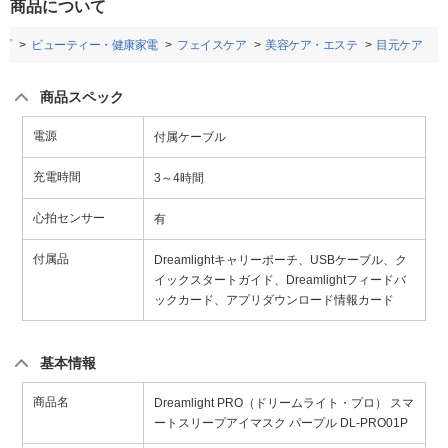
商品について
プ
ビューティー・健康家電
フェイスケア
美容ケア・エステ
目元ケア
商品スペック
電源
付属ケーブル
充電時間
3～4時間
心拍センサー
有
付属品
Dreamlightキャリーポーチ、USBケーブル、ク
イックスタートガイド、Dreamlightフィードバ
ックカード、アプリダウンロード情報カード
基本情報
商品名
Dreamlight PRO（ドリームライト・プロ） スマ
ートスリープアイマスク パープル DL-PRO01P