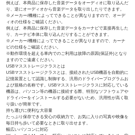
例えば、本商品に保存した音楽データをオーディオに取り込んだ
り、逆にオーディオから音楽データを取り出したりできます。
※メーカー/機種によってできることが異なりますので、オーデ
ィオの仕様をご確認ください。
例えば、本商品に保存した音楽データをカーナビで直接再生した
り、カーナビ本体に取り込んだりすることができます。
※メーカー/機種によってできることが異なりますので、カーナ
ビの仕様をご確認ください。
※動作環境を超える車内でのご利用は故障の原因(保証外)となり
ますのでご遠慮ください。
USBマスストレージクラスとは
USBマスストレージクラスとは、接続されたUSB機器を自動的に
記憶装置として認識し制御する、汎用のドライバープログラムお
よび規格の名称です。USBマスストレージクラスに対応している
機器は、パソコン等の機器に接続する際、特別なソフトウェアや
ドライバーをインストールする必要がないため、汎用性が高く取
り扱いが簡単です。
持ち運びに便利な大容量
たっぷり保存できる安心の収納力で、お気に入りの写真や映像を
毎日持ち歩いて必要なときに取り出せます。
幅広いパソコンに対応