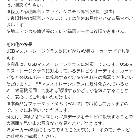
はご相談ください。
※軽度の論理障害：ファイルシステム障害(破損、損失)
※復旧料金は障害レベルによっては別途お見積りとなる場合がご
ざいます。
※地上デジタル放送等のテレビ録画データは復旧できません。
その他の特長
USBマスストレージクラス対応だからAV機器・カーナビでも使
える
本商品は、USBマスストレージクラスに対応しています。USBマ
スストレージクラスに対応しているテレビやオーディオ、カーナ
ビなどのUSBポートに接続するだけ※でそれらの機器でお使いい
ただけます。USBマスストレージクラスは規格化されているた
め、対応機器同士であれば認識するかどうかを気にすることな
く、安心してご利用いただけます。
※本商品はフォーマット済み（FAT32）で出荷しておりますの
で、すぐにお使いいただけます。
例えば、本商品に保存した写真データをテレビに接続することで
大画面で思い出の写真などを見ることができます。
※メーカー/機種によってできることが異なりますので、テレビ
の仕様をご確認ください。