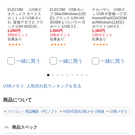
ELECOM ［USB-C
ELECOM USB-Aハ
ナカバヤシ USB-C
オス→メス カードス
ブ (Mac/Windows11対
→ USB-A 変換ハブ (C
ロットｘ2 / USB-Aｘ
応) ブラック U3H-H0
hrome/iPadOS/iOS/M
3］変換アダプタ ブラ
30XBK [バスパワー /3
ac/Windows11対応)
ック U3H-MSD30...
ポート /USB 3.2...
ホワイト UH-C3...
2,090円
1,980円
1,380円
209ポイント
198ポイント
138ポイント
在庫あり
在庫あり
在庫あり
(5)
(24)
(4)
一緒に買う
一緒に買う
一緒に買う
USBメモリ 人気売れ筋ランキングを見る
商品について
プ
パソコン・周辺機器・PCソフト
HDD/SSD/USBメモリ関連
USBメモリ
商品スペック