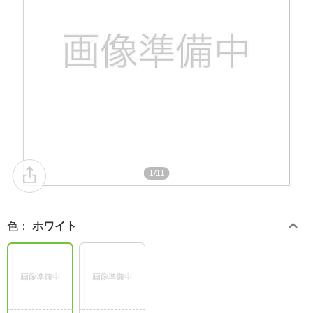
1/11
色
：
ホワイト