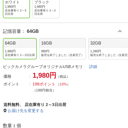
ホワイト
ブラック
1,980円
1,980円
店在庫有り 2～3
店在庫有り 2～3
日出荷
日出荷
記憶容量
：
64GB
64GB
16GB
32GB
1,980円
880円
1,280円
店在庫有り 2～3日出荷
販売を終了しました（生産完了）
販売を終了しました（生産完
ビックカメラグループオリジナルUSBメモリ
詳細
1,980円
価格
（税込）
ポイント
198ポイント
（
10%
）
（198円相当）
送料無料、
店在庫有り 2～3日出荷
お届け先を変更する
数量
個
1