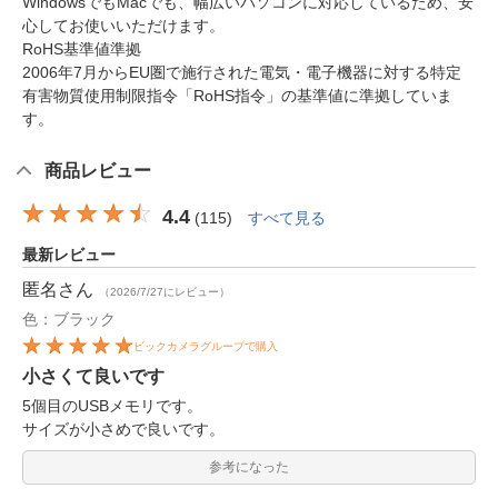
WindowsでもMacでも、幅広いパソコンに対応しているため、安
心してお使いいただけます。
RoHS基準値準拠
2006年7月からEU圏で施行された電気・電子機器に対する特定
有害物質使用制限指令「RoHS指令」の基準値に準拠していま
す。
商品レビュー
4.4
(
115
)
すべて見る
最新レビュー
匿名
さん
（2026/7/27にレビュー）
色：ブラック
ビックカメラグループで購入
小さくて良いです
5個目のUSBメモリです。
サイズが小さめで良いです。
参考になった