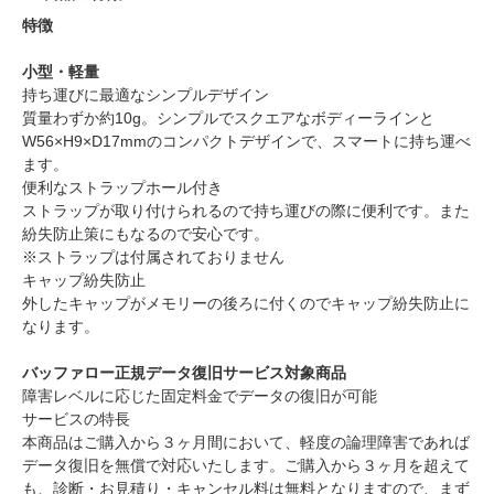
特徴
小型・軽量
持ち運びに最適なシンプルデザイン
質量わずか約10g。シンプルでスクエアなボディーラインと
W56×H9×D17mmのコンパクトデザインで、スマートに持ち運べ
ます。
便利なストラップホール付き
ストラップが取り付けられるので持ち運びの際に便利です。また
紛失防止策にもなるので安心です。
※ストラップは付属されておりません
キャップ紛失防止
外したキャップがメモリーの後ろに付くのでキャップ紛失防止に
なります。
バッファロー正規データ復旧サービス対象商品
障害レベルに応じた固定料金でデータの復旧が可能
サービスの特長
本商品はご購入から３ヶ月間において、軽度の論理障害であれば
データ復旧を無償で対応いたします。ご購入から３ヶ月を超えて
も、診断・お見積り・キャンセル料は無料となりますので、まず