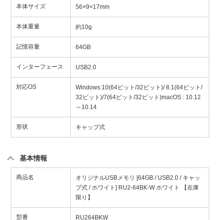
本体サイズ
56×9×17mm
本体重量
約10g
記憶容量
64GB
インターフェース
USB2.0
対応OS
Windows:10(64ビット/32ビット)/ 8.1(64ビット/
32ビット)/7(64ビット/32ビット)macOS : 10.12
～10.14
形状
キャップ式
基本情報
商品名
オリジナルUSBメモリ [64GB / USB2.0 / キャッ
プ式 / ホワイト] RU2-64BK-W ホワイト 【在庫
限り】
型番
RU264BKW