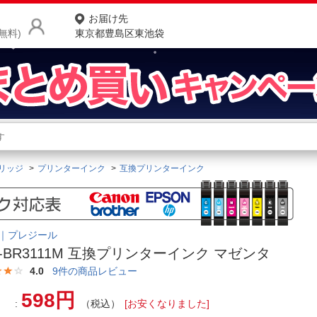
お届け先
無料)
東京都豊島区東池袋
商品をさがす
ランキングからさがす
ネ
リッジ
プリンターインク
互換プリンターインク
カテゴリ一覧からさがす
ポ
店
sir｜プレジール
お
E-BR3111M 互換プリンターインク マゼンタ
お客様サポート
4.0
9
件の商品レビュー
598円
ご利用ガイド
（税込）
[お安くなりました]