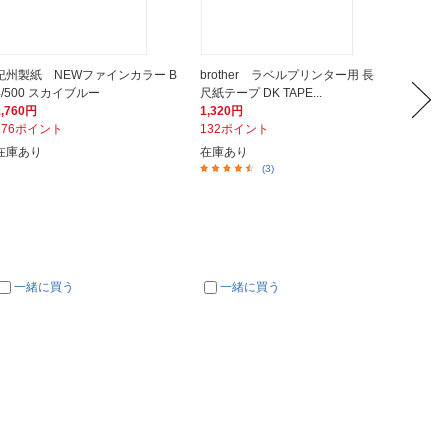
紀州製紙 NEWファインカラー B
brother ラベルプリンター用 長
中川製
4/500 スカイブルー
尺紙テープ DK TAPE...
M (A4
1,760円
1,320円
1,380
176ポイント
132ポイント
138ポ
在庫あり
在庫あり
在庫あ
(3)
一緒に買う
一緒に買う
一