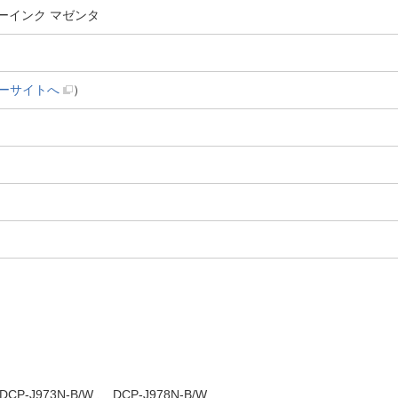
ンターインク マゼンタ
ーサイトへ
）
CP-J973N-B/W 、 DCP-J978N-B/W