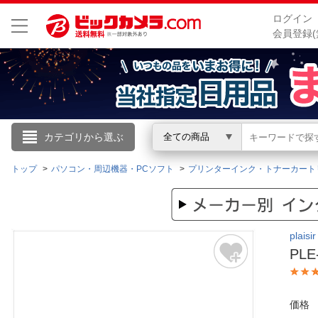
ログイン
会員登録(
こんにちは
カテゴリから選ぶ
全ての商品
ログイン
トップ
パソコン・周辺機器・PCソフト
プリンターインク・トナーカート
新規会員登録
plai
会員メニュー
PL
お買いもの履歴
価格
閲覧履歴