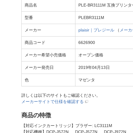
商品名
PLE-BR3111M 互換プリ
型番
PLEBR3111M
メーカー
plaisir｜プレジール
（
メーカ
商品コード
6626900
メーカー希望小売価格
オープン価格
メーカー発売日
2019年04月13日
色
マゼンタ
詳しくは以下のサイトもご確認ください。
メーカーサイトで仕様を確認する
商品の特徴
【対応インクカートリッジ】ブラザー: LC3111M
【対応機種】DCP-J572N 、 DCP-J577N 、 DCP-J972N 、 D