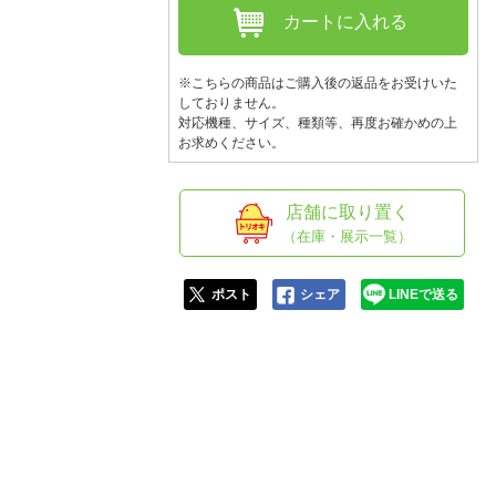
人窓口
カートに入れる
R情報
※こちらの商品はご購入後の返品をお受けいた
しておりません。
対応機種、サイズ、種類等、再度お確かめの上
お求めください。
nglish / 中文
店舗に取り置く
（在庫・展示一覧）
ポスト
シェア
LINEで送る