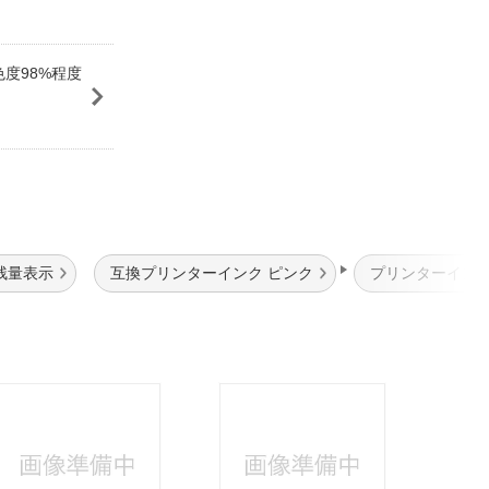
色度98%程度
残量表示
互換プリンターインク ピンク
プリンターインク