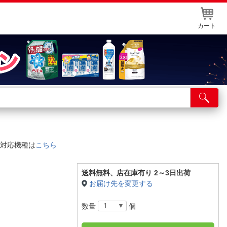
カート
店舗サービス
ット取り置き
イントカードWEB登録
対応機種は
こちら
舗情報・店舗一覧
取り寄せ品入荷状況照会
送料無料、
店在庫有り 2～3日出荷
お届け先を変更する
数量
個