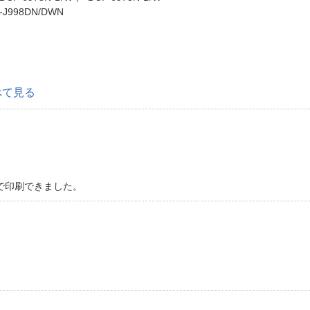
-J998DN/DWN
べて見る
で印刷できました。