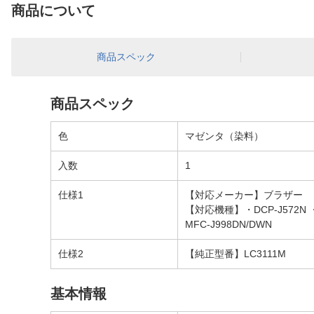
商品について
商品スペック
商品スペック
色
マゼンタ（染料）
入数
1
仕様1
【対応メーカー】ブラザー
【対応機種】・DCP-J572N ・DC
MFC-J998DN/DWN
仕様2
【純正型番】LC3111M
基本情報