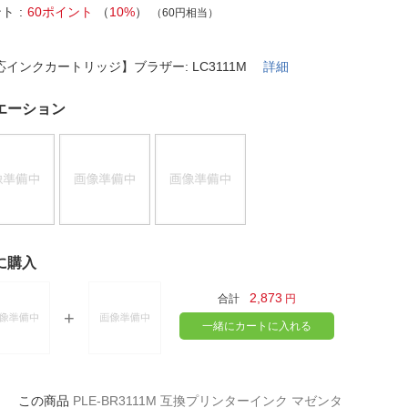
法
よくある質問・お問合せ
ント
60ポイント
（
10%
）
（60円相当）
I
ご利用規約
応インクカートリッジ】ブラザー: LC3111M
詳細
エーション
E
に購入
2,873
合計
円
一緒にカートに入れる
PLE-BR3111M 互換プリンターインク マゼンタ