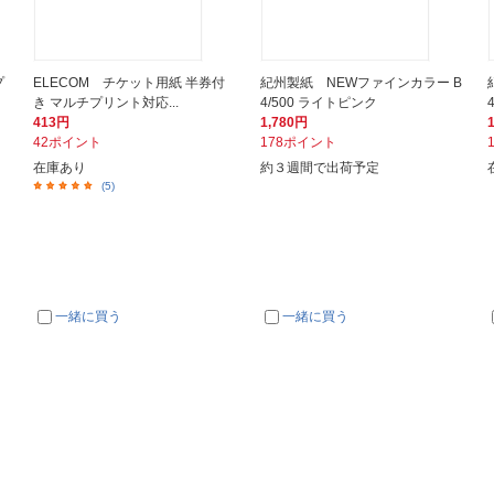
プ
ELECOM チケット用紙 半券付
紀州製紙 NEWファインカラー B
き マルチプリント対応...
4/500 ライトピンク
413円
1,780円
42ポイント
178ポイント
在庫あり
約３週間で出荷予定
(5)
一緒に買う
一緒に買う