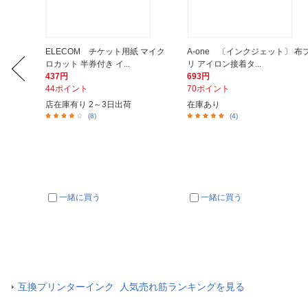
 ブラック
ELECOM チケット用紙 マイク
A-one 〔インクジェット〕 布
ロカット 半券付き イ...
リ アイロン接着タ...
437円
693円
44ポイント
70ポイント
店在庫有り 2～3日出荷
在庫あり
(8)
(4)
一緒に買う
一緒に買う
互換プリンターインク 人気売れ筋ランキングを見る