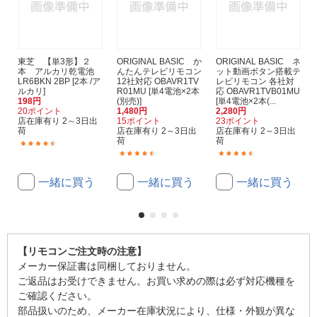
東芝 【単3形】２
ORIGINAL BASIC か
ORIGINAL BASIC ネ
本 アルカリ乾電池
んたんテレビリモコン
ット動画ボタン搭載テ
LR6BKN 2BP [2本 /ア
12社対応 OBAVR1TV
レビリモコン 各社対
ルカリ]
R01MU [単4電池×2本
応 OBAVR1TVB01MU
198円
(別売)]
[単4電池×2本(...
20ポイント
1,480円
2,280円
店在庫有り 2～3日出
15ポイント
23ポイント
荷
店在庫有り 2～3日出
店在庫有り 2～3日出
荷
荷
(70)
(116)
(35)
一緒に買う
一緒に買う
一緒に買う
【リモコンご注文時の注意】
メーカー保証書は同梱しておりません。
ご返品はお受けできません。お買い求めの際は必ず対応機種を
ご確認ください。
部品扱いのため、メーカー在庫状況により、仕様・外観が異な