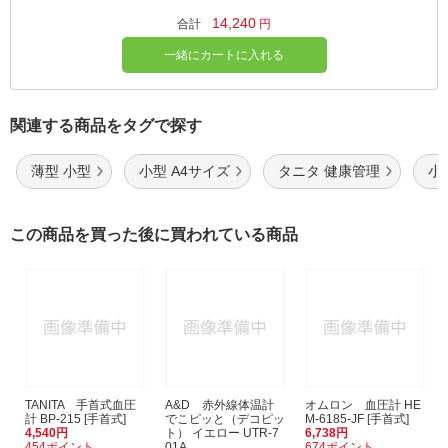
14,240
合計
円
一緒にカートに入れる
関連する商品をタグで探す
薄型 小型
小型 A4サイズ
タニタ 健康管理
小
この商品を買った後に買われている商品
TANITA 手首式血圧
A&D 赤外線体温計
オムロン 血圧計 HE
計 BP-215 [手首式]
でこピッと（デコピッ
M-6185-JF [手首式]
4,540円
ト） イエロー UTR-7
6,738円
454ポイント
01A
674ポイント