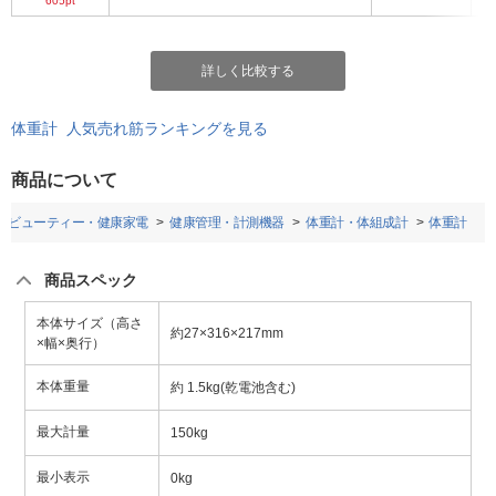
605pt
詳しく比較する
体重計 人気売れ筋ランキングを見る
商品について
ビューティー・健康家電
健康管理・計測機器
体重計・体組成計
体重計
商品スペック
本体サイズ（高さ
約27×316×217mm
×幅×奥行）
本体重量
約 1.5kg(乾電池含む)
最大計量
150kg
最小表示
0kg