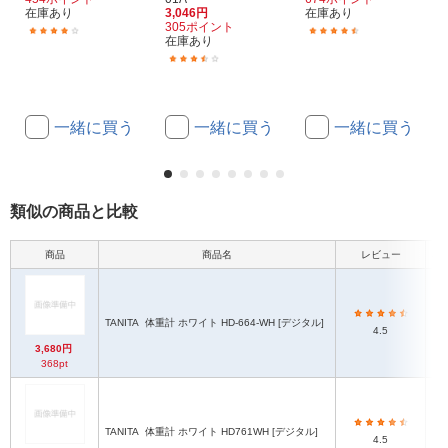
在庫あり
3,046円
在庫あり
305ポイント
(8)
(17)
在庫あり
(158)
一緒に買う
一緒に買う
一緒に買う
類似の商品と比較
商品
商品名
レビュー
本
TANITA
体重計 ホワイト HD-664-WH [デジタル]
4.5
3,680円
368pt
TANITA
体重計 ホワイト HD761WH [デジタル]
4.5