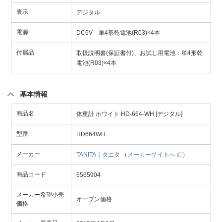
表示
デジタル
電源
DC6V 単4形乾電池(R03)×4本
付属品
取扱説明書(保証書付)、お試し用電池：単4形乾
電池(R03)×4本
基本情報
商品名
体重計 ホワイト HD-664-WH [デジタル]
型番
HD664WH
メーカー
TANITA｜タニタ
（
メーカーサイトへ
）
商品コード
6565904
メーカー希望小売
オープン価格
価格