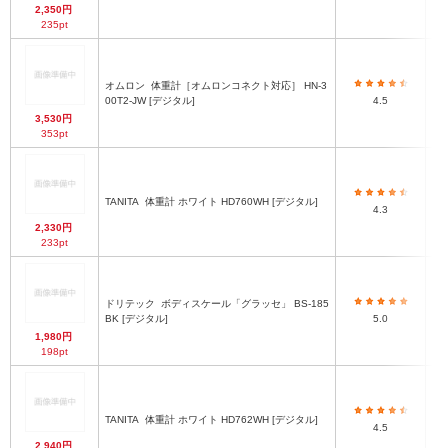
2,350円
235pt
オムロン
体重計［オムロンコネクト対応］ HN-3
00T2-JW [デジタル]
4.5
3,530円
353pt
TANITA
体重計 ホワイト HD760WH [デジタル]
4.3
2,330円
233pt
ドリテック
ボディスケール「グラッセ」 BS-185
BK [デジタル]
5.0
1,980円
198pt
TANITA
体重計 ホワイト HD762WH [デジタル]
4.5
2,940円