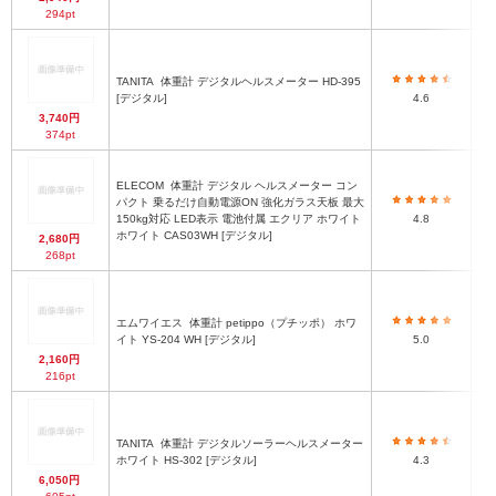
294pt
TANITA
体重計 デジタルヘルスメーター HD-395
[デジタル]
4.6
3,740円
374pt
ELECOM
体重計 デジタル ヘルスメーター コン
パクト 乗るだけ自動電源ON 強化ガラス天板 最大
150kg対応 LED表示 電池付属 エクリア ホワイト
4.8
ホワイト CAS03WH [デジタル]
2,680円
268pt
エムワイエス
体重計 petippo（プチッポ） ホワ
イト YS-204 WH [デジタル]
5.0
2,160円
216pt
TANITA
体重計 デジタルソーラーヘルスメーター
ホワイト HS-302 [デジタル]
4.3
6,050円