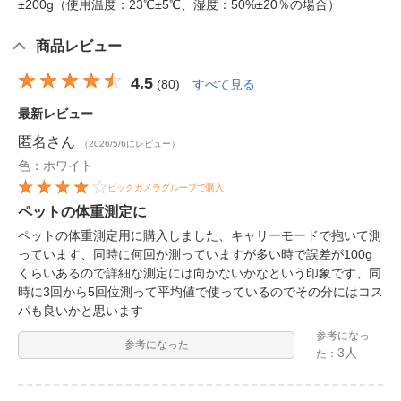
±200g（使用温度：23℃±5℃、湿度：50%±20％の場合）
商品レビュー
4.5
(
80
)
すべて見る
最新レビュー
匿名
さん
（2026/5/6にレビュー）
色：ホワイト
ビックカメラグループで購入
ペットの体重測定に
ペットの体重測定用に購入しました、キャリーモードで抱いて測
っています、同時に何回か測っていますが多い時で誤差が100g
くらいあるので詳細な測定には向かないかなという印象です、同
時に3回から5回位測って平均値で使っているのでその分にはコス
パも良いかと思います
参考になっ
参考になった
3人
た：