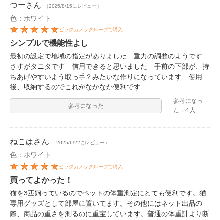
つー
さん
（2025/8/15にレビュー）
色：ホワイト
ビックカメラグループで購入
シンプルで機能性よし
最初の設定で地域の指定がありました 重力の調整のようです
さすがタニタです 信用できると思いました 手前の下部が、持
ちあげやすいよう取っ手？みたいな作りになっています 使用
後、収納するのでこれがなかなか便利です
参考になっ
参考になった
4人
た：
ねこは
さん
（2025/6/22にレビュー）
色：ホワイト
ビックカメラグループで購入
買ってよかった！
猫を3匹飼っているのでペットの体重測定にとても便利です。猫
専用グッズとして部屋に置いてます。その他にはネット出品の
際、商品の重さを測るのに重宝しています。普通の体重計より断