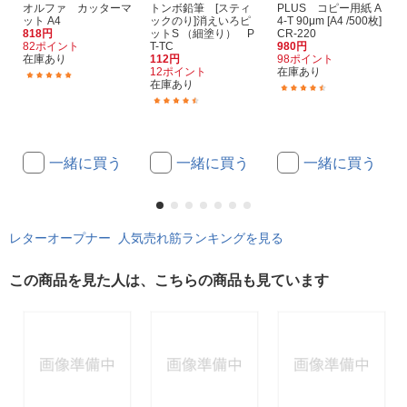
オルファ カッターマ
トンボ鉛筆 [スティ
PLUS コピー用紙 A
ット A4
ックのり]消えいろピ
4-T 90μm [A4 /500枚]
818円
ットS （細塗り） P
CR-220
82ポイント
T-TC
980円
在庫あり
112円
98ポイント
12ポイント
在庫あり
(6)
在庫あり
(40)
(22)
一緒に買う
一緒に買う
一緒に買う
レターオープナー 人気売れ筋ランキングを見る
この商品を見た人は、こちらの商品も見ています