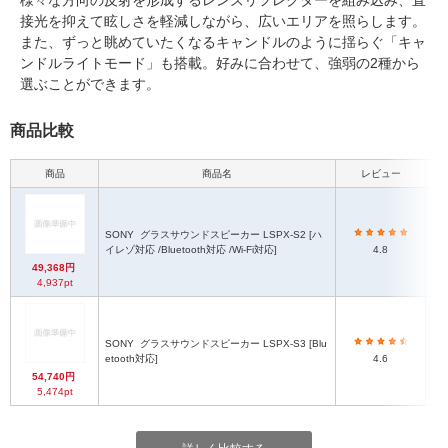
様々な方向の反射を形成するレンズリフレクターを組み込み、直
接光を抑えて眩しさを軽減しながら、広いエリアを照らします。
また、ずっと眺めていたくなるキャンドルのように揺らぐ「キャ
ンドルライトモード」も搭載。好みに合わせて、強弱の2種から
選ぶことができます。
商品比較
商品
商品名
レビュー
本
SONY
グラスサウンドスピーカー LSPX-S2 [ハ
イレゾ対応 /Bluetooth対応 /Wi-Fi対応]
4.8
49,368円
4,937pt
SONY
グラスサウンドスピーカー LSPX-S3 [Blu
etooth対応]
4.6
54,740円
5,474pt