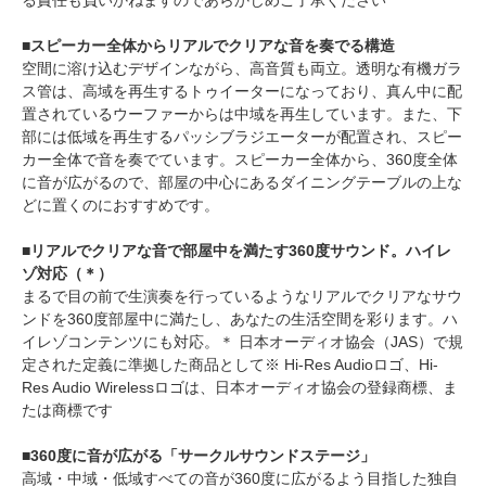
る責任も負いかねますのであらかじめご了承ください
■スピーカー全体からリアルでクリアな音を奏でる構造
空間に溶け込むデザインながら、高音質も両立。透明な有機ガラ
ス管は、高域を再生するトゥイーターになっており、真ん中に配
置されているウーファーからは中域を再生しています。また、下
部には低域を再生するパッシブラジエーターが配置され、スピー
カー全体で音を奏でています。スピーカー全体から、360度全体
に音が広がるので、部屋の中心にあるダイニングテーブルの上な
どに置くのにおすすめです。
■リアルでクリアな音で部屋中を満たす360度サウンド。ハイレ
ゾ対応（＊）
まるで目の前で生演奏を行っているようなリアルでクリアなサウ
ンドを360度部屋中に満たし、あなたの生活空間を彩ります。ハ
イレゾコンテンツにも対応。＊ 日本オーディオ協会（JAS）で規
定された定義に準拠した商品として※ Hi-Res Audioロゴ、Hi-
Res Audio Wirelessロゴは、日本オーディオ協会の登録商標、ま
たは商標です
■360度に音が広がる「サークルサウンドステージ」
高域・中域・低域すべての音が360度に広がるよう目指した独自