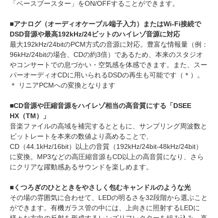
「ベースブースター」をON/OFFすることができます。
■アナログ（オーディオケーブル端子入力）またはWi-Fi接続で
DSD音源や最高192kHz/24ビットのハイレゾ音源に対応
最大192kHz/24bitのPCM方式の音源に対応。豊富な情報量（例：
96kHz/24bitの場合、CDの約3倍）であるため、本来のスタジオ
やコンサートでの息づかい・空気感を体感できます。また、スー
パーオーディオCDに用いられるDSDの再生も可能です（＊）。
＊ リニアPCMへの変換となります
■CD音源や圧縮音源をハイレゾ相当の高音質にする「DSEE
HX（TM）」
音楽ファイルの高域を補完するとともに、サンプリング周波数と
ビットレートを本来の数値より高めることで、
CD（44.1kHz/16bit）以上の音質（192kHz/24bit-48kHz/24bit）
に変換。MP3などの高圧縮音源もCD以上の高音質になり、さら
にクリアな躍動感あるサウンドを楽しめます。
■くつろぎのひとときをやさしく包むキャンドルのような光
その場の雰囲気に合わせて、LEDの明るさを32段階から選ぶこと
ができます。有機ガラス管の中には、上向きに照射するLEDに