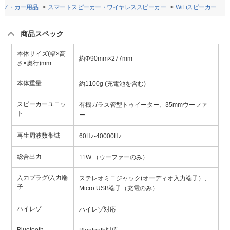
アノ・カー用品
スマートスピーカー・ワイヤレススピーカー
WiFiスピーカー
商品スペック
本体サイズ(幅×高
約Φ90mm×277mm
さ×奥行)mm
本体重量
約1100g (充電池を含む)
スピーカーユニッ
有機ガラス管型トゥイーター、35mmウーファ
ト
ー
再生周波数帯域
60Hz-40000Hz
総合出力
11W （ウーファーのみ）
入力プラグ/入力端
ステレオミニジャック(オーディオ入力端子）、
子
Micro USB端子（充電のみ）
ハイレゾ
ハイレゾ対応