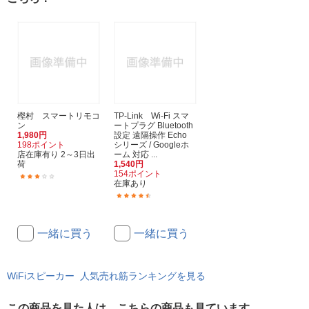
樫村 スマートリモコ
TP-Link Wi-Fi スマ
ン
ートプラグ Bluetooth
1,980円
設定 遠隔操作 Echo
198ポイント
シリーズ / Googleホ
店在庫有り 2～3日出
ーム 対応 ...
荷
1,540円
154ポイント
(6)
在庫あり
(42)
一緒に買う
一緒に買う
WiFiスピーカー 人気売れ筋ランキングを見る
この商品を見た人は、こちらの商品も見ています