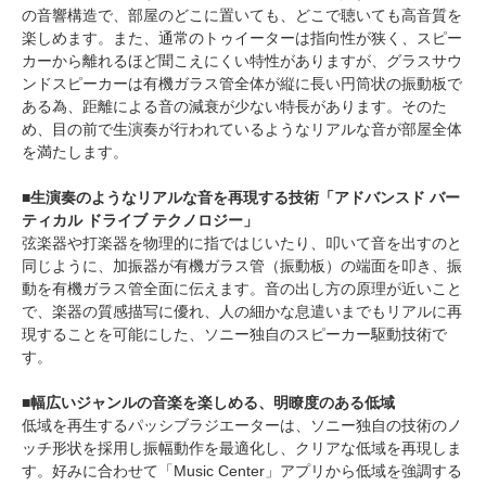
の音響構造で、部屋のどこに置いても、どこで聴いても高音質を
楽しめます。また、通常のトゥイーターは指向性が狭く、スピー
カーから離れるほど聞こえにくい特性がありますが、グラスサウ
ンドスピーカーは有機ガラス管全体が縦に長い円筒状の振動板で
ある為、距離による音の減衰が少ない特長があります。そのた
め、目の前で生演奏が行われているようなリアルな音が部屋全体
を満たします。
■生演奏のようなリアルな音を再現する技術「アドバンスド バー
ティカル ドライブ テクノロジー」
弦楽器や打楽器を物理的に指ではじいたり、叩いて音を出すのと
同じように、加振器が有機ガラス管（振動板）の端面を叩き、振
動を有機ガラス管全面に伝えます。音の出し方の原理が近いこと
で、楽器の質感描写に優れ、人の細かな息遣いまでもリアルに再
現することを可能にした、ソニー独自のスピーカー駆動技術で
す。
■幅広いジャンルの音楽を楽しめる、明瞭度のある低域
低域を再生するパッシブラジエーターは、ソニー独自の技術のノ
ッチ形状を採用し振幅動作を最適化し、クリアな低域を再現しま
す。好みに合わせて「Music Center」アプリから低域を強調する