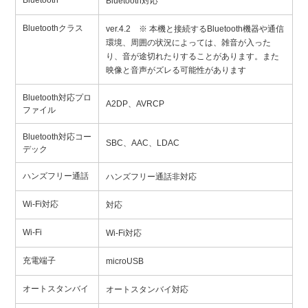
Bluetooth
Bluetooth対応
Bluetoothクラス
ver.4.2 ※ 本機と接続するBluetooth機器や通信
環境、周囲の状況によっては、雑音が入った
り、音が途切れたりすることがあります。また
映像と音声がズレる可能性があります
Bluetooth対応プロ
A2DP、AVRCP
ファイル
Bluetooth対応コー
SBC、AAC、LDAC
デック
ハンズフリー通話
ハンズフリー通話非対応
Wi-Fi対応
対応
Wi-Fi
Wi-Fi対応
充電端子
microUSB
オートスタンバイ
オートスタンバイ対応