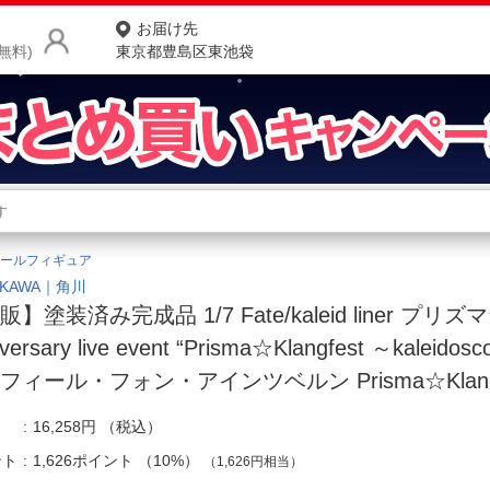
お届け先
無料)
東京都豊島区東池袋
商品をさがす
ランキングからさがす
ネ
ールフィギュア
カテゴリ一覧からさがす
ポ
OKAWA｜角川
販】塗装済み完成品 1/7 Fate/kaleid liner プリ
店
iversary live event “Prisma☆Klangfest ～kaleido
お
フィール・フォン・アインツベルン Prisma☆Klangfe
お客様サポート
16,258円
（税込）
ント
1,626ポイント
（
10%
）
ご利用ガイド
（1,626円相当）