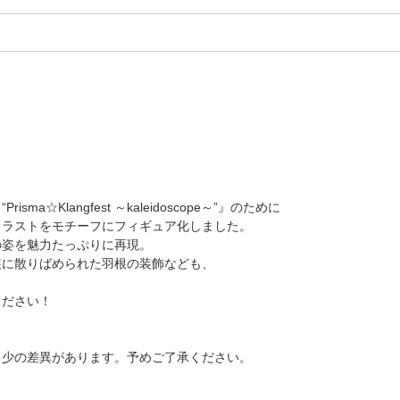
nt “Prisma☆Klangfest ～kaleidoscope～”』のために
イラストをモチーフにフィギュア化しました。
の姿を魅力たっぷりに再現。
装に散りばめられた羽根の装飾なども、
ください！
。
多少の差異があります。予めご了承ください。