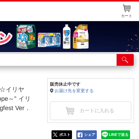
カート
店舗サービス
ット取り置き
イントカードWEB登録
販売休止中です
ズマ☆イリヤ
お届け先を変更する
舗情報・店舗一覧
scope～” イリ
取り寄せ品入荷状況照会
st Ver．
カートに入れる
ポスト
シェア
LINEで送る