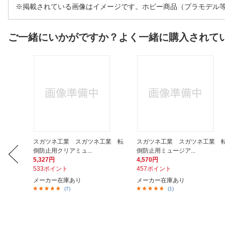
※掲載されている画像はイメージです。ホビー商品（プラモデル
ご一緒にいかがですか？よく一緒に購入されて
ションケ
スガツネ工業 スガツネ工業 転
スガツネ工業 スガツネ工業 
倒防止用クリアミュ...
倒防止用ミュージア...
5,327円
4,570円
533ポイント
457ポイント
メーカー在庫あり
メーカー在庫あり
(7)
(1)