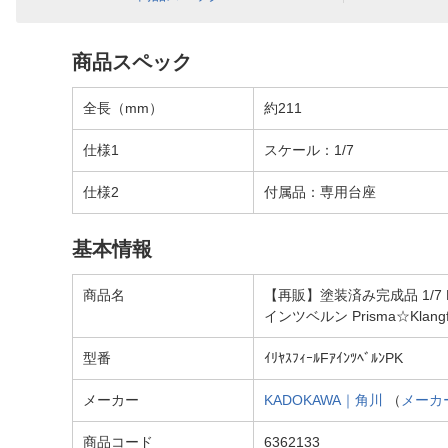
商品スペック
全長（mm）
約211
仕様1
スケール：1/7
仕様2
付属品：専用台座
基本情報
商品名
【再販】塗装済み完成品 1/7 Fate/
インツベルン Prisma☆Klangfe
型番
ｲﾘﾔｽﾌｨｰﾙFｱｲﾝﾂﾍﾞﾙﾝPK
メーカー
KADOKAWA｜角川
（
メーカ
商品コード
6362133