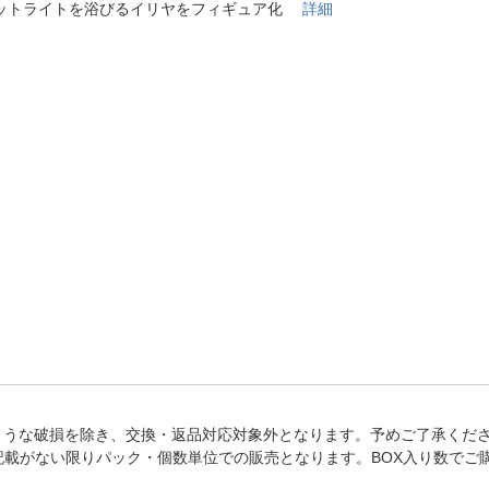
法
ットライトを浴びるイリヤをフィギュア化
詳細
よくある質問・お問合せ
I
ご利用規約
E
ような破損を除き、交換・返品対応対象外となります。予めご了承くだ
記載がない限りパック・個数単位での販売となります。BOX入り数でご