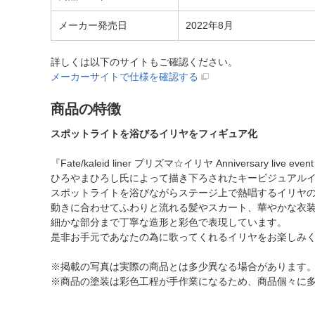
メーカー発売日
2022年8月
詳しくは以下のサイトもご確認ください。
メーカーサイトで仕様を確認する
商品の特徴
スポットライトを浴びるイリヤをフィギュア化
『Fate/kaleid liner プリズマ☆イリヤ Anniversary live eve
ひろやまひろし氏によって描き下ろされたキービジュアル
スポットライトを浴びながらステージ上で熱唱するイリヤ
動きに合わせてふわりと流れる髪やスカート、華やかな衣
細かな部分まで丁寧な造形と彩色で表現しています。
是非お手元であなたの為に歌ってくれるイリヤをお楽しみ
※掲載の写真は実際の商品とは多少異なる場合があります
※商品の塗装は彩色工程が手作業になるため、商品個々に