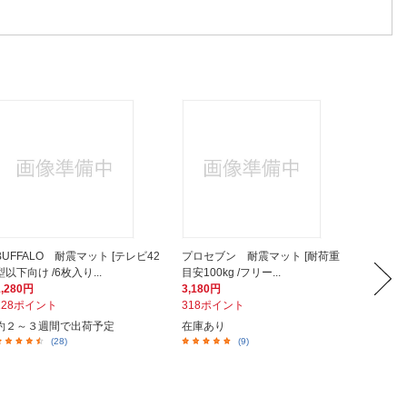
BUFFALO 耐震マット [テレビ42
プロセブン 耐震マット [耐荷重
不二貿
型以下向け /6枚入り...
目安100kg /フリー...
ース 4段
1,280円
3,180円
13,45
128ポイント
318ポイント
1,34
約２～３週間で出荷予定
在庫あり
在庫あ
(28)
(9)