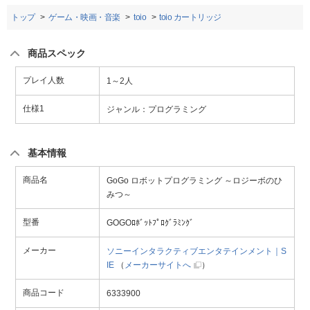
トップ
ゲーム・映画・音楽
toio
toio カートリッジ
商品スペック
プレイ人数
1～2人
仕様1
ジャンル：プログラミング
基本情報
商品名
GoGo ロボットプログラミング ～ロジーボのひ
みつ～
型番
GOGOﾛﾎﾞｯﾄﾌﾟﾛｸﾞﾗﾐﾝｸﾞ
メーカー
ソニーインタラクティブエンタテインメント｜S
IE
（
メーカーサイトへ
）
商品コード
6333900