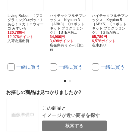
Living Robot 〔プロ
ハイテックマルチプレ
ハイテックマルチプレ
グラミングロボット〕
ックス Krypton 3
ックス Krypton 5
あるくメカトロウィー
［ABK3］〔ロボット
［ABK5］〔ロボット
ゴ みずいろ
キット プログラミン
キット プログラミン
120,780円
グ〕【STEM教...
グ〕【STEM教...
12,078ポイント
34,980円
65,780円
入荷次第出荷
3,498ポイント
6,578ポイント
店在庫有り 2～3日出
在庫あり
荷
一緒に買う
一緒に買う
一緒に買う
お探しの商品は見つかりましたか?
この商品と
イメージが近い商品を探す
検索する