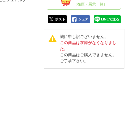
人窓口
（在庫・展示一覧）
R情報
ポスト
シェア
LINEで送る
誠に申し訳ございません。
この商品は在庫がなくなりまし
nglish / 中文
た。
この商品はご購入できません。
ご了承下さい。