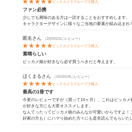
ビックカメラグループで購入
ファン必携
少しでも興味のある方は一読することをおすすめします。
キャラクターデザインに様々なご当地の要素が組み込まれ
匿名
さん
（2020/2/3にレビュー）
ビックカメラグループで購入
素晴らしい
ビッカメ娘が好きなら必ず買うべきだと考えます。
ほくまる
さん
（2020/1/4にレビュー）
ビックカメラグループで購入
最高の1冊です
今更のレビューですが（買って10ヶ月）、これはビッカ
が好きな方にも大変オススメします。
なんてったってビッカメ娘のみんなが可愛いからですよ！
好家の方も）にハマり始めた方々にも是非読んでもらいた