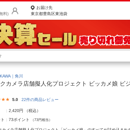
お届け先
無料)
東京都豊島区東池袋
商品をさがす
ランキングからさがす
ネ
カテゴリ一覧からさがす
ポ
OKAWA｜角川
クカメラ店舗擬人化プロジェクト ビッカメ娘 ビ
店
ク
お
5.0
22
件の商品レビュー
お客様サポート
2,420円
（税込）
ント
73ポイント
（73円相当）
ご利用ガイド
クカメラ店舗擬人化プロジェクト「ビッカメ娘」のすべてが詰め込まれ