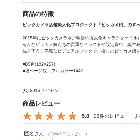
商品の特徴
ビックカメラ店舗擬人化プロジェクト「ビッカメ娘」のす
2015年にビックカメラ水戸駅店の擬人化キャラクター「
そんなビッカメ娘たちの貴重なイラストや設定資料、誕生
描き下ろし満載なビジュアルブックで、推しのビッカメ娘
■B5判(182×257)
■総ページ数：フルカラー144P
(C) 2016 ナイセン
商品レビュー
5.0
22件のレビュー
す
匿名
さん
（2020/2/29にレビュー）