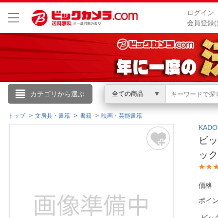
ログイン
会員登録(
こんにちは
カテゴリから選ぶ
全ての商品
ログイン
トップ
文房具・書籍
書籍
映画・芸能書籍
KAD
ビッ
新規会員登録
ッ
会員メニュー
価格
お買いもの履歴
ポイ
閲覧履歴
ビッ