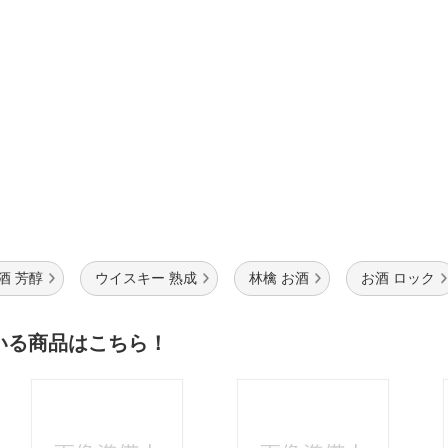
酒 芳醇
ウイスキー 熟成
林檎 お酒
お酒 ロック
いる商品はこちら！