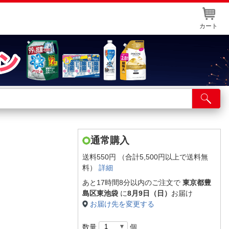
カート
店舗サービス
ット取り置き
イントカードWEB登録
通常購入
舗情報・店舗一覧
送料550円 （合計5,500円以上で送料無
料）
詳細
取り寄せ品入荷状況照会
あと17時間8分以内のご注文で
東京都豊
島区東池袋
に
8月9日（日）
お届け
お届け先を変更する
数量
個