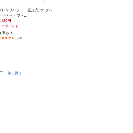
グレンリベット [正規品] ザ･グレ
ンリベット ファ...
4,180円
126ポイント
在庫あり
(33)
一緒に買う