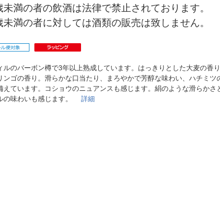
法
よくある質問・お問合せ
0歳未満の者の飲酒は法律で禁止されております。
I
0歳未満の者に対しては酒類の販売は致しません。
ご利用規約
ィルのバーボン樽で3年以上熟成しています。はっきりとした大麦の香
E
リンゴの香り。滑らかな口当たり、まろやかで芳醇な味わい、ハチミツ
備えています。コショウのニュアンスも感じます。絹のような滑らかさ
ルの味わいも感じます。
詳細