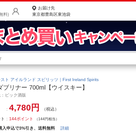
お届け先
無料)
東京都豊島区東池袋
商品をさがす
ランキングからさがす
ネ
カテゴリ一覧からさがす
ポ
ト アイルランド スピリッツ｜First Ireland Spirits
ダブリナー 700ml【ウイスキー】
店
元：ビック酒販
お
4,780円
（税込）
お客様サポート
ント
144ポイント
（144円相当）
ご利用ガイド
購入申込で3%引き、送料無料
詳細