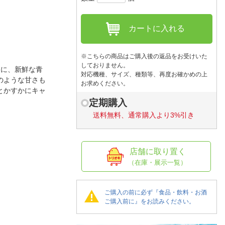
人窓口
R情報
カートに入れる
※こちらの商品はご購入後の返品をお受けいた
しておりません。
りに、新鮮な青
対応機種、サイズ、種類等、再度お確かめの上
nglish / 中文
のような甘さも
お求めください。
とかすかにキャ
定期購入
送料無料、通常購入より3%引き
店舗に取り置く
（在庫・展示一覧）
ご購入の前に必ず『食品・飲料・お酒
ご購入前に』をお読みください。