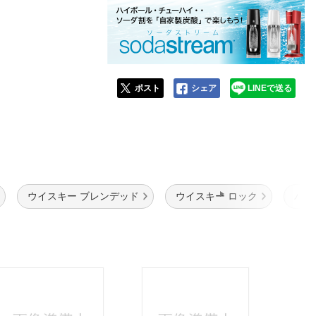
ポスト
シェア
LINEで送る
ウイスキー ブレンデッド
ウイスキー ロック
バー