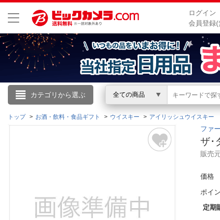
ログイン
会員登録(
こんにちは
カテゴリから選ぶ
全ての商品
ログイン
トップ
お酒・飲料・食品ギフト
ウイスキー
アイリッシュウイスキー
ファース
ザ･
新規会員登録
販売
会員メニュー
価格
ポイ
お買いもの履歴
定期
閲覧履歴