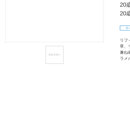
2
ほしいもの
2
お知らせ
リフ
草、
兼ね
ラメ