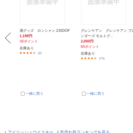
ショナル
酒グッズ ロンシャン 230DOF
グレンケアン グレンケアン ブ
1,198円
ンダーズ モルトグ...
36ポイント
2,000円
60ポイント
在庫あり
(3)
在庫あり
(73)
一緒に買う
一緒に買う
アイリッシュウイスキー 人気売れ筋ランキングを見る