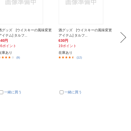
酒グッズ [ウイスキーの風味変更
酒グッズ [ウイスキーの風味変更
酒グッ
アイテム] タルフ...
アイテム] タルフ...
アイテム]
840円
630円
840円
26ポイント
19ポイント
26ポイ
在庫あり
在庫あり
在庫あ
(9)
(12)
一緒に買う
一緒に買う
一