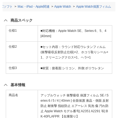
PCソフト
Mac・iPad・Apple関連
Apple Watch
Apple Watch保護フィルム
商品スペック
仕様1
■対応機種：Apple Watch SE、Series 6、5、4
[40mm]
仕様2
■セット内容：ラウンド対応ウレタンフィルム
(衝撃吸収反射防止仕様)×2、ホコリ取りシール×
1、クリーニングクロス×1、ヘラ×1
仕様3
■材質：接着面:シリコン、外側:ポリウレタン
基本情報
商品名
アップルウォッチ 衝撃吸収 保護フィルム SE / S
eries 6 / 5 / 4 [ 40mm ] 全面保護 液晶・側面 反射
防止 耐衝撃 指紋防止 エアーレス 気泡 傷 汚れ防
止 Apple Watch モデル番号[ A2351 A2291 等] B
K-40FLAFPR 【在庫限り】