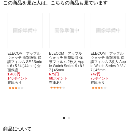
この商品を見た人は、こちらの商品も見ています
ELECOM アップル
ELECOM アップル
ELECOM アップル
ウォッチ 衝撃吸収 保
ウォッチ 衝撃吸収 保
ウォッチ 衝撃吸収 保
護フィルム SE / Serie
護フィルム 2枚入 App
護フィルム 2枚入 App
s 6 / 5 / 4 [ 44mm ] 全
le Watch Series 9 / 8 /
le Watch Series 9 / 8 /
面保護 ...
7 [ 45mm...
7 [ 45mm...
1,400円
675円
747円
140ポイント
68ポイント
75ポイント
在庫あり
在庫あり
在庫あり
(107)
(33)
(27)
商品について