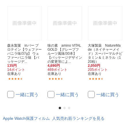
森永製菓 inバー プ
味の素 amino VITAL
大塚製薬 NatureMa
ロテイン【ウェファー
GOLD 【グレープフ
de（ネイチャーメイ
バニラ味/37g】 ウェ
ルーツ風味/30本】
ド）スーパーマルチビ
ファーバニラ味 【パ
【パッケージデザイン
タミン＆ミネラル（1
ッケージデ...
の変更等によ...
20粒）
135円
4,690円
2,050円
14ポイント
469ポイント
205ポイント
在庫あり
在庫あり
在庫あり
(15)
(39)
(372)
一緒に買う
一緒に買う
一緒に買う
Apple Watch保護フィルム 人気売れ筋ランキングを見る