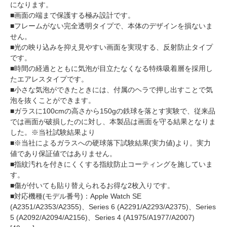
になります。
■画面の端まで保護する極み設計です。
■フレームがない完全透明タイプで、本体のデザインを損ないま
せん。
■光の映り込みを抑え見やすい画面を実現する、反射防止タイプ
です。
■時間の経過とともに気泡が目立たなくなる特殊吸着層を採用し
たエアレスタイプです。
■小さな気泡ができたときには、付属のヘラで押し出すことで気
泡を抜くことができます。
■ガラスに100cmの高さから150gの鉄球を落とす実験で、従来品
では画面が破損したのに対し、本製品は画面を守る結果となりま
した。※当社試験結果より
■※当社によるガラスへの硬球落下試験結果(実力値)より。実力
値であり保証値ではありません。
■指紋汚れを付きにくくする指紋防止コーティングを施していま
す。
■傷が付いても貼り替えられるお得な2枚入りです。
■対応機種(モデル番号)：Apple Watch SE
(A2351/A2353/A2355)、Series 6 (A2291/A2293/A2375)、Series
5 (A2092/A2094/A2156)、Series 4 (A1975/A1977/A2007)