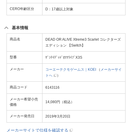
CERO年齢区分
D：17歳以上対象
基本情報
商品名
DEAD OR ALIVE Xtreme3 Scarlet コレクターズ
エディション 【Switch】
型番
ｹﾞﾝﾃｲﾃﾞｯﾄﾞｵｱｱﾗｲﾌﾞX3S
メーカー
コーエーテクモゲームス｜KOEI
（
メーカーサイ
トへ
）
商品コード
6143116
メーカー希望小売
14,080円（税込）
価格
メーカー発売日
2019年3月20日
メーカーサイトで仕様を確認する