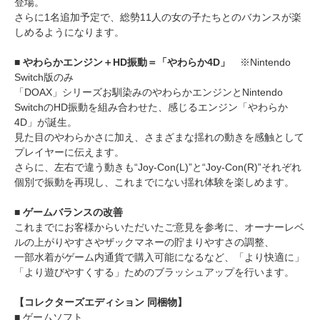
登場。
さらに1名追加予定で、総勢11人の女の子たちとのバカンスが楽
しめるようになります。
■ やわらかエンジン＋HD振動＝「やわらか4D」
※Nintendo
Switch版のみ
「DOAX」シリーズお馴染みのやわらかエンジンとNintendo
SwitchのHD振動を組み合わせた、感じるエンジン「やわらか
4D」が誕生。
見た目のやわらかさに加え、さまざまな揺れの動きを感触として
プレイヤーに伝えます。
さらに、左右で違う動きも“Joy-Con(L)”と“Joy-Con(R)”それぞれ
個別で振動を再現し、これまでにない揺れ体験を楽しめます。
■ ゲームバランスの改善
これまでにお客様からいただいたご意見を参考に、オーナーレベ
ルの上がりやすさやザックマネーの貯まりやすさの調整、
一部水着がゲーム内通貨で購入可能になるなど、「より快適に」
「より遊びやすくする」ためのブラッシュアップを行います。
【コレクターズエディション 同梱物】
■ ゲームソフト