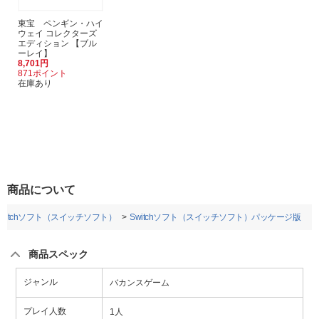
東宝 ペンギン・ハイ
ウェイ コレクターズ
エディション 【ブル
ーレイ】
8,701円
871ポイント
在庫あり
商品について
Switchソフト（スイッチソフト）
Switchソフト（スイッチソフト）パッケージ版
商品スペック
ジャンル
バカンスゲーム
プレイ人数
1人