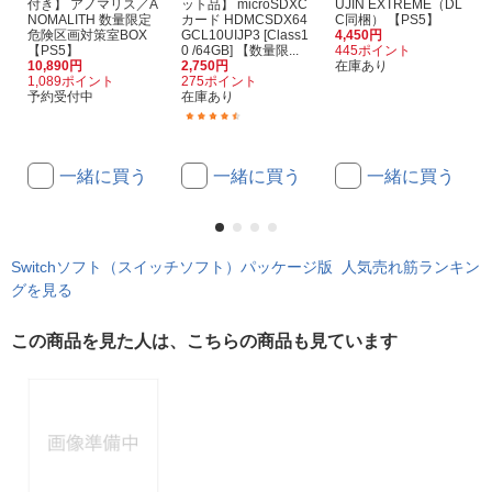
付き】 アノマリス／A
ット品】 microSDXC
UJIN EXTREME（DL
NOMALITH 数量限定
カード HDMCSDX64
C同梱） 【PS5】
危険区画対策室BOX
GCL10UIJP3 [Class1
4,450円
【PS5】
0 /64GB] 【数量限...
445ポイント
10,890円
2,750円
在庫あり
1,089ポイント
275ポイント
予約受付中
在庫あり
(46)
一緒に買う
一緒に買う
一緒に買う
Switchソフト（スイッチソフト）パッケージ版 人気売れ筋ランキン
グを見る
この商品を見た人は、こちらの商品も見ています