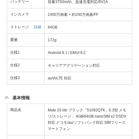
バッテリー
容量3750mAh、急速充電対応/9V2A
インカメラ
2400万画素 + 約200万画素/FF
ストレージ
詳細
64GB
重量
172g
仕様1
Android 8.1 / EMUI 8.2
仕様2
キャリアアグリゲーション対応
仕様3
auVoLTE 対応
基本情報
商品名
Mate 20 lite ブラック「51092QTK」6.3型 メモ
リ/ストレージ： 4GB/64GB nanoSIM x2 DSDV
対応 ドコモ/au/ソフトバンク対応 SIMフリース
マートフォン