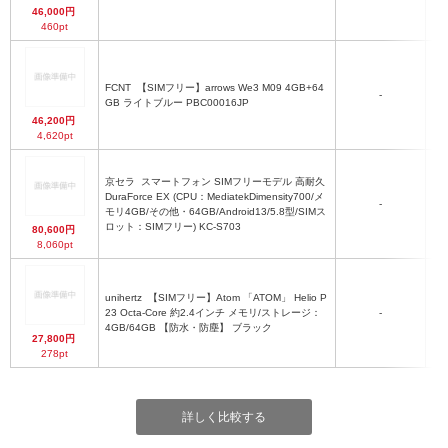
46,000円
460pt
FCNT
【SIMフリー】arrows We3 M09 4GB+64
-
約
GB ライトブルー PBC00016JP
46,200円
4,620pt
京セラ
スマートフォン SIMフリーモデル 高耐久
DuraForce EX (CPU：MediatekDimensity700/メ
-
モリ4GB/その他・64GB/Android13/5.8型/SIMス
ロット：SIMフリー) KC-S703
80,600円
8,060pt
unihertz
【SIMフリー】Atom 「ATOM」 Helio P
23 Octa-Core 約2.4インチ メモリ/ストレージ：
-
4GB/64GB 【防水・防塵】 ブラック
27,800円
278pt
詳しく比較する