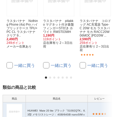
ラスタバナナ Nothin
ラスタバナナ pitakk
ラスタバナナ コロド
g Phone (4a) Pro ハイ
o マグネット付き吸盤
ッグ AC充電器 Type-
ブリッドケース TPU×
フィンガーST付き ホ
C 20W モカ ラスタバ
PC CL ラスタバナナ
ワイト RMST03WH
ナナ モカ RACC20W
クリア 9...
1,190円
06MOC [PD20W ...
2,490円
119ポイント
2,590円
249ポイント
店在庫有り 2～3日出
259ポイント
メーカー在庫あり
荷
店在庫有り 2～3日出
荷
(1)
一緒に買う
一緒に買う
一緒に買う
類似の商品と比較
商品
商品名
レビュー
HUAWEI
Mate 20 lite ブラック「51092QTK」6.
3型 メモリ/ストレージ： 4GB/64GB nanoSIM x
1