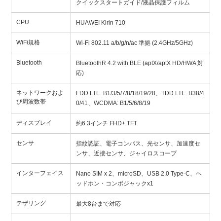
クイックスタートガイド/液晶保護フィルム
CPU
HUAWEI Kirin 710
WiFi規格
Wi-Fi 802.11 a/b/g/n/ac 準拠 (2.4GHz/5GHz)
Bluetooth
BluetoothR 4.2 with BLE (aptX/aptX HD/HWA 対
応)
ネットワークおよ
FDD LTE: B1/3/5/7/8/18/19/28、TDD LTE: B38/4
び周波数帯
0/41、WCDMA: B1/5/6/8/19
ディスプレイ
約6.3インチ FHD+ TFT
センサ
指紋認証、電子コンパス、光センサ、加速度セ
ンサ、近接センサ、ジャイロスコープ
インターフェイス
Nano SIM x 2、microSD、USB 2.0 Type-C、ヘ
ッドホン・コンボジャックx1
テザリング
最大8台まで対応