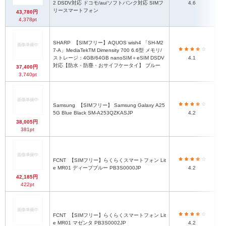
2 DSDV対応 ドコモ/au/ソフトバンク対応 SIMフ
4.6
リースマートフォン
43,780円
4,378pt
SHARP
【SIMフリー】AQUOS wish4 「SH-M2
7-A」MediaTekTM Dimensity 700 6.6型 メモリ/
ストレージ：4GB/64GB nanoSIM＋eSIM DSDV
4.1
対応【防水・防塵・おサイフケータイ】 ブルー
37,400円
3,740pt
Samsung
【SIMフリー】 Samsung Galaxy A25
167
5G Blue Black SM-A253QZKASJP
4.2
38,005円
381pt
FCNT
【SIMフリー】らくらくスマートフォン Lit
約
e MR01 ディープブルー PB3S0000JP
4.2
42,185円
422pt
FCNT
【SIMフリー】らくらくスマートフォン Lit
約
e MR01 マゼンタ PB3S0002JP
4.2