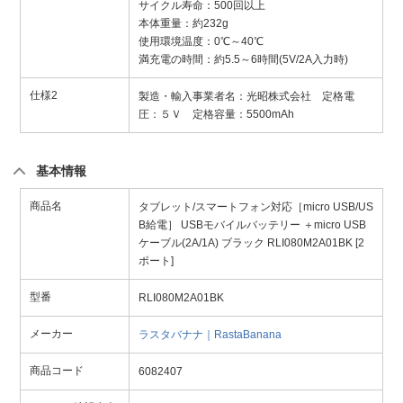
サイクル寿命：500回以上
本体重量：約232g
使用環境温度：0℃～40℃
満充電の時間：約5.5～6時間(5V/2A入力時)
仕様2
製造・輸入事業者名：光昭株式会社 定格電
圧：５Ｖ 定格容量：5500mAh
基本情報
商品名
タブレット/スマートフォン対応［micro USB/US
B給電］ USBモバイルバッテリー ＋micro USB
ケーブル(2A/1A) ブラック RLI080M2A01BK [2
ポート]
型番
RLI080M2A01BK
メーカー
ラスタバナナ｜RastaBanana
商品コード
6082407