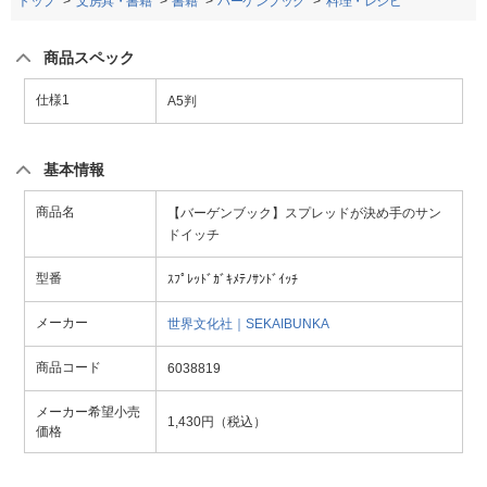
トップ
文房具・書籍
書籍
バーゲンブック
料理・レシピ
商品スペック
仕様1
A5判
基本情報
商品名
【バーゲンブック】スプレッドが決め手のサン
ドイッチ
型番
ｽﾌﾟﾚｯﾄﾞｶﾞｷﾒﾃﾉｻﾝﾄﾞｲｯﾁ
メーカー
世界文化社｜SEKAIBUNKA
商品コード
6038819
メーカー希望小売
1,430円（税込）
価格