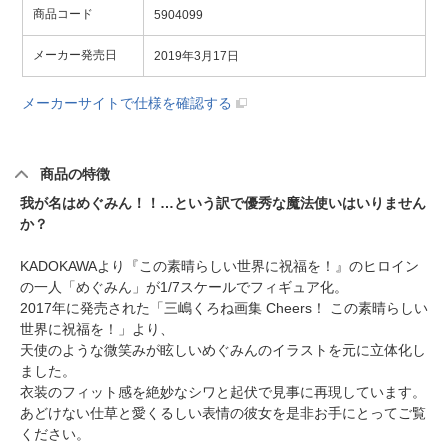
商品コード
5904099
メーカー発売日
2019年3月17日
メーカーサイトで仕様を確認する
商品の特徴
我が名はめぐみん！！…という訳で優秀な魔法使いはいりません
か？
KADOKAWAより『この素晴らしい世界に祝福を！』のヒロイン
の一人「めぐみん」が1/7スケールでフィギュア化。
2017年に発売された「三嶋くろね画集 Cheers！ この素晴らしい
世界に祝福を！」より、
天使のような微笑みが眩しいめぐみんのイラストを元に立体化し
ました。
衣装のフィット感を絶妙なシワと起伏で見事に再現しています。
あどけない仕草と愛くるしい表情の彼女を是非お手にとってご覧
ください。