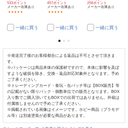
533ポイント
457ポイント
258ポイント
メーカー在庫あり
メーカー在庫あり
メーカー在庫あり
(7)
(1)
一緒に買う
一緒に買う
一緒に買う
※発送完了後のお客様都合による返品は不可とさせて頂きま
す。
※パッケージは商品本体の保護材ですので、本体に影響を及ぼ
すような破損を除き、交換・返品対応対象外となります。予め
ご了承ください。
※トレーディングカード・食玩・缶バッチ等は【BOX販売】等
の記載がない限りパック・個数単位での販売となります。BOX
入り数でご購入頂いてもBOXでの出荷ではありません。外箱は
付属致しませんので予めご了承ください。
※掲載されている画像はイメージです。ホビー商品（プラモデ
ル等）は別途塗装が必要な商品があります。