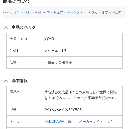
商品について
もちゃ・ホビー・ベビー用品
フィギュア・キャラクター
スケールフィギュア
商品スペック
全長（mm）
約240
仕様1
スケール：1/7
仕様2
付属品：専用台座
基本情報
商品名
塗装済み完成品 1/7 この素晴らしい世界に祝福
を！ めぐみん スニーカー文庫30周年記念Ver．
型番
ﾒｸﾞﾐﾝｽﾆｰｶｰﾌﾞﾝｺ30YEAR
メーカー
KADOKAWA｜角川
（
メーカーサイトへ
）