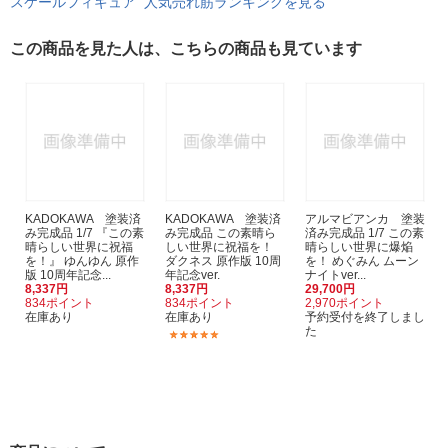
スケールフィギュア 人気売れ筋ランキングを見る
この商品を見た人は、こちらの商品も見ています
KADOKAWA 塗装済
KADOKAWA 塗装済
アルマビアンカ 塗装
み完成品 1/7 『この素
み完成品 この素晴ら
済み完成品 1/7 この素
晴らしい世界に祝福
しい世界に祝福を！
晴らしい世界に爆焔
を！』 ゆんゆん 原作
ダクネス 原作版 10周
を！ めぐみん ムーン
版 10周年記念...
年記念ver.
ナイトver...
8,337円
8,337円
29,700円
834ポイント
834ポイント
2,970ポイント
在庫あり
在庫あり
予約受付を終了しまし
た
(1)