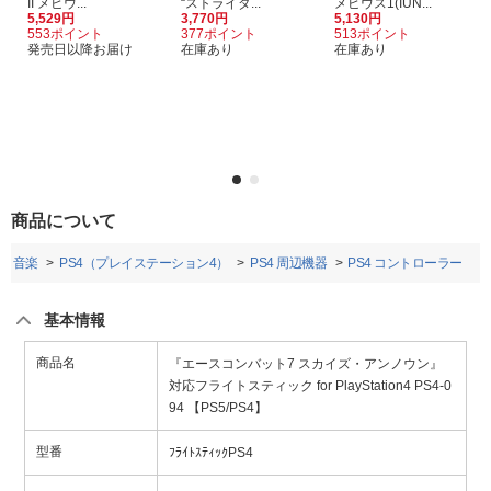
II メビウ...
“ストライダ...
メビウス1(IUN...
5,529円
3,770円
5,130円
553ポイント
377ポイント
513ポイント
発売日以降お届け
在庫あり
在庫あり
商品について
・音楽
PS4（プレイステーション4）
PS4 周辺機器
PS4 コントローラー
基本情報
商品名
『エースコンバット7 スカイズ・アンノウン』
対応フライトスティック for PlayStation4 PS4-0
94 【PS5/PS4】
型番
ﾌﾗｲﾄｽﾃｨｯｸPS4