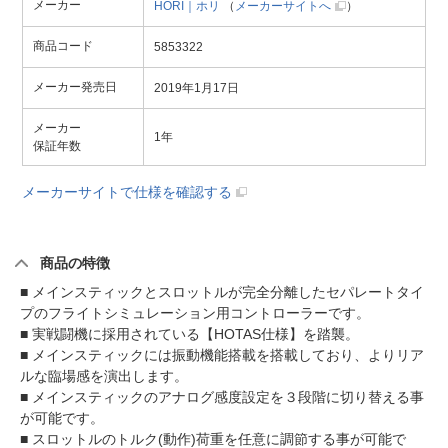
メーカー
HORI｜ホリ
（
メーカーサイトへ
）
商品コード
5853322
メーカー発売日
2019年1月17日
メーカー
1年
保証年数
メーカーサイトで仕様を確認する
商品の特徴
■ メインスティックとスロットルが完全分離したセパレートタイ
プのフライトシミュレーション用コントローラーです。
■ 実戦闘機に採用されている【HOTAS仕様】を踏襲。
■ メインスティックには振動機能搭載を搭載しており、よりリア
ルな臨場感を演出します。
■ メインスティックのアナログ感度設定を３段階に切り替える事
が可能です。
■ スロットルのトルク(動作)荷重を任意に調節する事が可能で