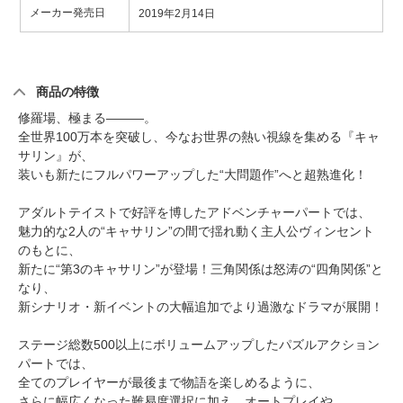
メーカー発売日
2019年2月14日
商品の特徴
修羅場、極まる―――。
全世界100万本を突破し、今なお世界の熱い視線を集める『キャ
サリン』が、
装いも新たにフルパワーアップした“大問題作”へと超熟進化！
アダルトテイストで好評を博したアドベンチャーパートでは、
魅力的な2人の“キャサリン”の間で揺れ動く主人公ヴィンセント
のもとに、
新たに“第3のキャサリン”が登場！三角関係は怒涛の“四角関係”と
なり、
新シナリオ・新イベントの大幅追加でより過激なドラマが展開！
ステージ総数500以上にボリュームアップしたパズルアクション
パートでは、
全てのプレイヤーが最後まで物語を楽しめるように、
さらに幅広くなった難易度選択に加え、オートプレイや、