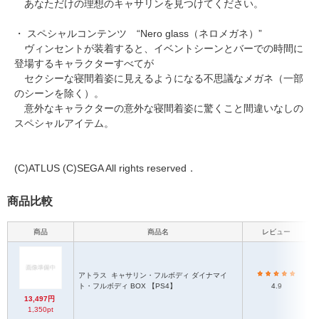
あなただけの理想のキャサリンを見つけてください。
・ スペシャルコンテンツ “Nero glass（ネロメガネ）”
ヴィンセントが装着すると、イベントシーンとバーでの時間に
登場するキャラクターすべてが
セクシーな寝間着姿に見えるようになる不思議なメガネ（一部
のシーンを除く）。
意外なキャラクターの意外な寝間着姿に驚くこと間違いなしの
スペシャルアイテム。
(C)ATLUS (C)SEGA All rights reserved．
商品比較
商品
商品名
レビュー
アトラス
キャサリン・フルボディ ダイナマイ
ト・フルボディ BOX 【PS4】
4.9
13,497円
1,350pt