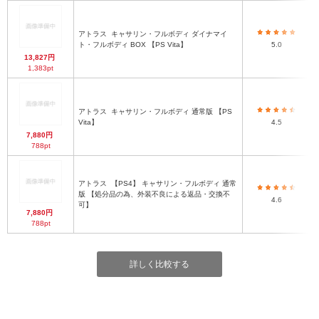
アトラス
キャサリン・フルボディ ダイナマイ
ト・フルボディ BOX 【PS Vita】
5.0
13,827円
1,383pt
アトラス
キャサリン・フルボディ 通常版 【PS
Vita】
4.5
7,880円
788pt
アトラス
【PS4】 キャサリン・フルボディ 通常
版 【処分品の為、外装不良による返品・交換不
4.6
可】
7,880円
788pt
詳しく比較する