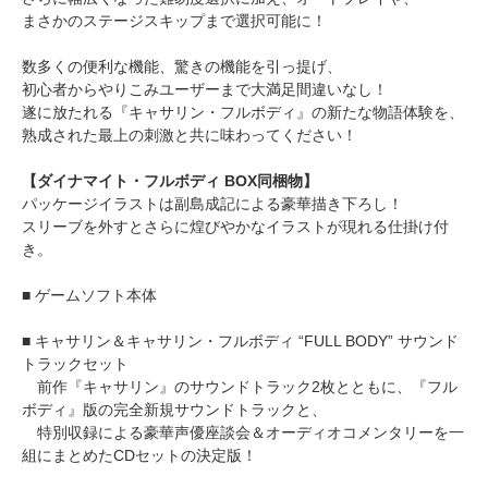
まさかのステージスキップまで選択可能に！
数多くの便利な機能、驚きの機能を引っ提げ、
初心者からやりこみユーザーまで大満足間違いなし！
遂に放たれる『キャサリン・フルボディ』の新たな物語体験を、
熟成された最上の刺激と共に味わってください！
【ダイナマイト・フルボディ BOX同梱物】
パッケージイラストは副島成記による豪華描き下ろし！
スリーブを外すとさらに煌びやかなイラストが現れる仕掛け付
き。
■ ゲームソフト本体
■ キャサリン＆キャサリン・フルボディ “FULL BODY” サウンド
トラックセット
前作『キャサリン』のサウンドトラック2枚とともに、『フル
ボディ』版の完全新規サウンドトラックと、
特別収録による豪華声優座談会＆オーディオコメンタリーを一
組にまとめたCDセットの決定版！