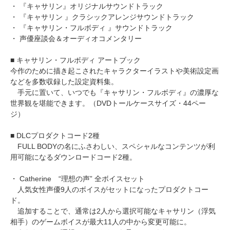
・ 『キャサリン』オリジナルサウンドトラック
・ 『キャサリン 』クラシックアレンジサウンドトラック
・ 『キャサリン・フルボディ 』サウンドトラック
・ 声優座談会＆オーディオコメンタリー
■ キャサリン・フルボディ アートブック
今作のために描き起こされたキャラクターイラストや美術設定画
などを多数収録した設定資料集。
手元に置いて、いつでも『キャサリン・フルボディ』の濃厚な
世界観を堪能できます。（DVDトールケースサイズ・44ペー
ジ）
■ DLCプロダクトコード2種
FULL BODYの名にふさわしい、スペシャルなコンテンツが利
用可能になるダウンロードコード2種。
・ Catherine “理想の声” 全ボイスセット
人気女性声優9人のボイスがセットになったプロダクトコー
ド。
追加することで、通常は2人から選択可能なキャサリン（浮気
相手）のゲームボイスが最大11人の中から変更可能に。